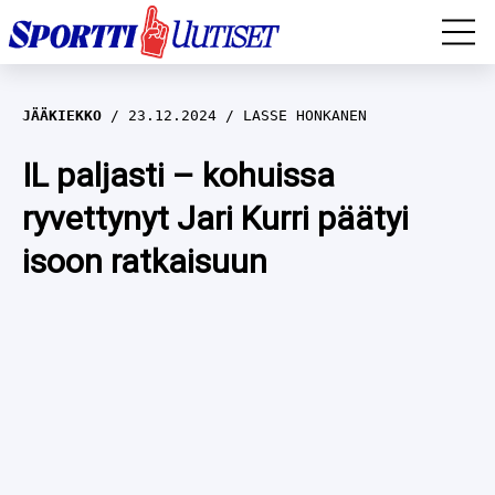
EM-YLEISURHEILU
JÄÄKIEKKO
23.12.2024
LASSE HONKANEN
JÄÄKIEKKO
IL paljasti – kohuissa
ryvettynyt Jari Kurri päätyi
YLEISURHEILU
isoon ratkaisuun
TALVILAJIT
WILMA HELTELÄ
FORMULA 1
MUSTAFE MUUSE
IIVO NISKANEN
RALLI
KERTTU NISKANEN
MUUT