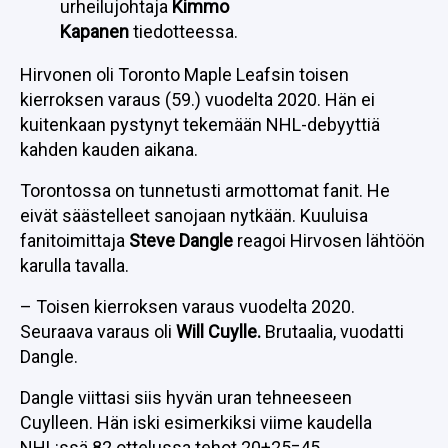
urheilujohtaja
Kimmo
Kapanen
tiedotteessa.
Hirvonen oli Toronto Maple Leafsin toisen
kierroksen varaus (59.) vuodelta 2020. Hän ei
kuitenkaan pystynyt tekemään NHL-debyyttiä
kahden kauden aikana.
Torontossa on tunnetusti armottomat fanit. He
eivät säästelleet sanojaan nytkään. Kuuluisa
fanitoimittaja
Steve Dangle
reagoi Hirvosen lähtöön
karulla tavalla.
– Toisen kierroksen varaus vuodelta 2020.
Seuraava varaus oli
Will Cuylle.
Brutaalia, vuodatti
Dangle.
Dangle viittasi siis hyvän uran tehneeseen
Cuylleen. Hän iski esimerkiksi viime kaudella
NHL:ssä 82 ottelussa tehot 20+25=45.