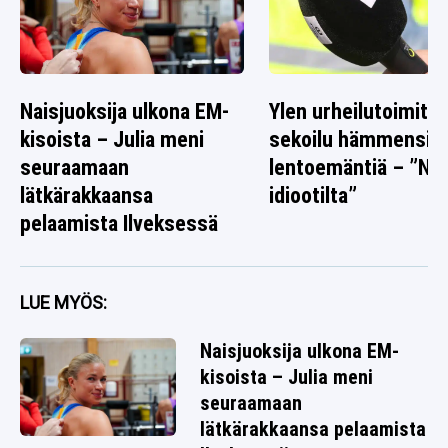
Naisjuoksija ulkona EM-
Ylen urheilutoimitta
kisoista – Julia meni
sekoilu hämmensi
seuraamaan
lentoemäntiä – ”Nä
lätkärakkaansa
idiootilta”
pelaamista Ilveksessä
LUE MYÖS:
Naisjuoksija ulkona EM-
kisoista – Julia meni
seuraamaan
lätkärakkaansa pelaamista