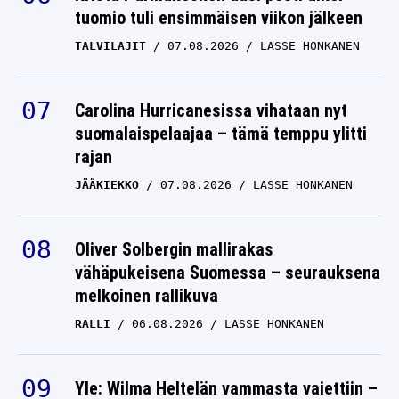
tuomio tuli ensimmäisen viikon jälkeen
TALVILAJIT
07.08.2026
LASSE HONKANEN
Carolina Hurricanesissa vihataan nyt
suomalaispelaajaa – tämä temppu ylitti
rajan
JÄÄKIEKKO
07.08.2026
LASSE HONKANEN
Oliver Solbergin mallirakas
vähäpukeisena Suomessa – seurauksena
melkoinen rallikuva
RALLI
06.08.2026
LASSE HONKANEN
Yle: Wilma Heltelän vammasta vaiettiin –