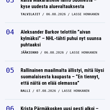
Kaisa Mäkäräiselle lähtö Suomesta –
kyse uudesta aluevaltauksesta
TALVILAJIT
06.08.2026
LASSE HONKANEN
Aleksander Barkov telottiin ”aivan
kylmäksi” – NHL-tähti puhui nyt suunsa
puhtaaksi
JÄÄKIEKKO
06.08.2026
LASSE HONKANEN
Rallinainen maailmalta ällistyi, mitä löysi
suomalaisesta kaupasta – ”En tiennyt,
että näitä on elää olemassa”
RALLI
07.08.2026
LASSE HONKANEN
Krista Pärmäkosken uusi pesti alkoi –