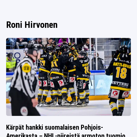
SPORTIVO TV
FUTIS
KAMPPAILU
Roni Hirvonen
OLYMPIALAISET
Kärpät hankki suomalaisen Pohjois-
Amerikasta – NHL-piireistä armoton tuomio