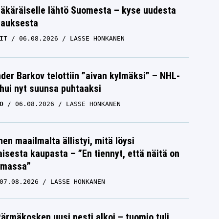
äkäräiselle lähtö Suomesta – kyse uudesta
tauksesta
IT
06.08.2026
LASSE HONKANEN
der Barkov telottiin ”aivan kylmäksi” – NHL-
uhui nyt suunsa puhtaaksi
O
06.08.2026
LASSE HONKANEN
nen maailmalta ällistyi, mitä löysi
isesta kaupasta – ”En tiennyt, että näitä on
emassa”
07.08.2026
LASSE HONKANEN
Pärmäkosken uusi pesti alkoi – tuomio tuli