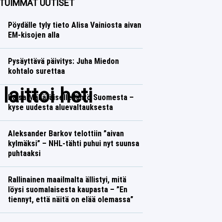
TUIMMAT UUTISET
Pöydälle tyly tieto Alisa Vainiosta aivan
EM-kisojen alla
Pysäyttävä päivitys: Juha Miedon
kohtalo surettaa
aittoi heti
Kaisa Mäkäräiselle lähtö Suomesta –
kyse uudesta aluevaltauksesta
Aleksander Barkov telottiin ”aivan
kylmäksi” – NHL-tähti puhui nyt suunsa
puhtaaksi
Rallinainen maailmalta ällistyi, mitä
löysi suomalaisesta kaupasta – ”En
tiennyt, että näitä on elää olemassa”