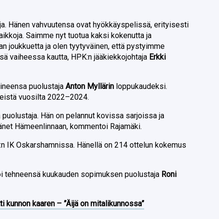
aja. Hänen vahvuutensa ovat hyökkäyspelissä, erityisesti
aikkoja. Saimme nyt tuotua kaksi kokenutta ja
n joukkuetta ja olen tyytyväinen, että pystyimme
sä vaiheessa kautta, HPK:n jääkiekkojohtaja
Erkki
kkineensa puolustaja
Anton Myllärin
loppukaudeksi.
veistä vuosilta 2022–2024.
 puolustaja. Hän on pelannut kovissa sarjoissa ja
hänet Hämeenlinnaan, kommentoi Rajamäki.
L:n IK Oskarshamnissa. Hänellä on 214 ottelun kokemus
toi tehneensä kuukauden sopimuksen puolustaja
Roni
ti kunnon kaaren – ”Äijä on mitalikunnossa”