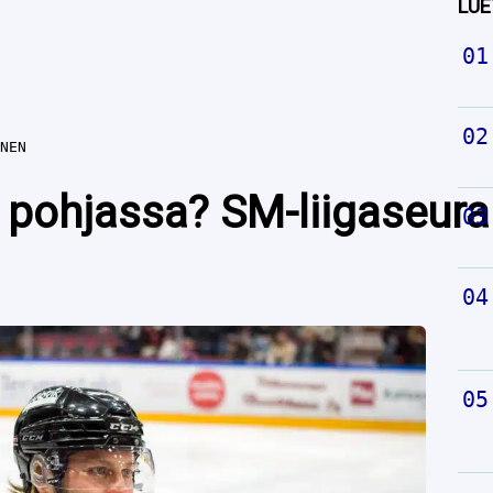
LUE
NEN
pohjassa? SM-liigaseura l