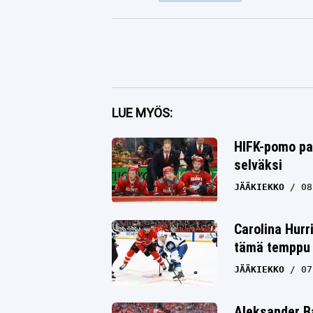
Facebook
LUE MYÖS:
Twitter
HIFK-pomo pam
selväksi
Whatsapp
JÄÄKIEKKO
08
Carolina Hurr
tämä temppu y
JÄÄKIEKKO
07
Aleksander Ba