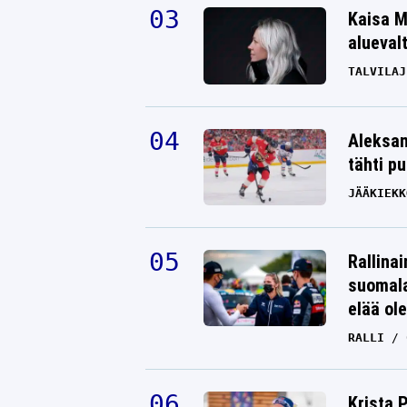
Kaisa M
alueval
TALVILAJ
Aleksan
tähti p
JÄÄKIEKK
Rallinai
suomala
elää ol
RALLI
Krista 