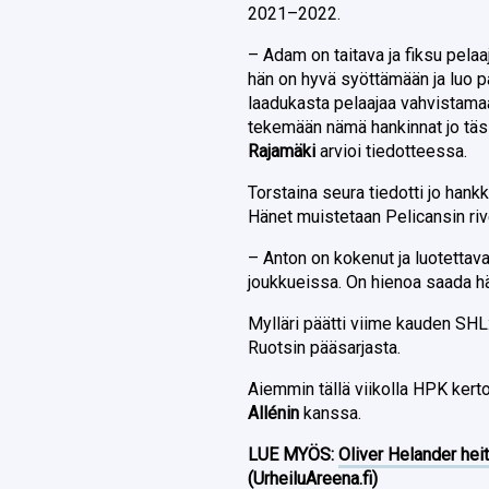
2021–2022.
– Adam on taitava ja fiksu pela
hän on hyvä syöttämään ja luo p
laadukasta pelaajaa vahvistamaa
tekemään nämä hankinnat jo täs
Rajamäki
arvioi tiedotteessa.
Torstaina seura tiedotti jo han
Hänet muistetaan Pelicansin ri
– Anton on kokenut ja luotettava
joukkueissa. On hienoa saada 
Mylläri päätti viime kauden SH
Ruotsin pääsarjasta.
Aiemmin tällä viikolla HPK ker
Allénin
kanssa.
LUE MYÖS:
Oliver Helander heit
(UrheiluAreena.fi)