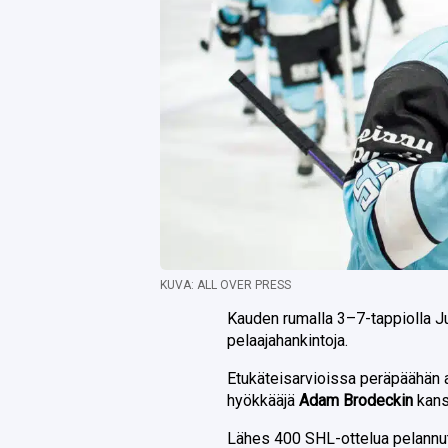
KUVA: ALL OVER PRESS
Kauden rumalla 3–7-tappiolla Ju
pelaajahankintoja.
Etukäteisarvioissa peräpäähän
hyökkääjä
Adam Brodeckin
kans
Lähes 400 SHL-ottelua pelannut