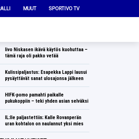
ALLI
MUUT
SPORTIVO TV
REIMMAT UUTISET
Perttu Hyväriseltä yllätysveto – vaihtoi
melkoiseen lajiin
Talvilajit
Lasse Honkanen
FUTIS
Iivo Niskasen ikävä käytös kuohuttaa –
KAMPPAILU
tämä raja oli pakko vetää
Talvilajit
Lasse Honkanen
OLYMPIALAISET
Kulissipaljastus: Esapekka Lappi lausui
pysäyttävät sanat ulosajonsa jälkeen
Ralli
Lasse Honkanen
HIFK-pomo pamahti paikalle
pukukoppiin – teki yhden asian selväksi
Jääkiekko
Lasse Honkanen
IL:lle paljastettiin: Kalle Rovanperän
uran kohtalon on naulannut yksi mies
Ralli
Lasse Honkanen