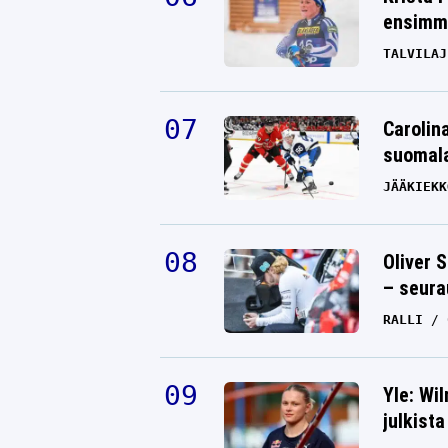
ensimmä
TALVILAJ
Carolin
suomala
JÄÄKIEKK
Oliver 
– seura
RALLI
Yle: Wi
julkista