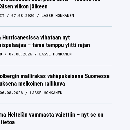
isen viikon jälkeen
IT
07.08.2026
LASSE HONKANEN
a Hurricanesissa vihataan nyt
ispelaajaa – tämä temppu ylitti rajan
O
07.08.2026
LASSE HONKANEN
Solbergin mallirakas vähäpukeisena Suomessa
uksena melkoinen rallikuva
06.08.2026
LASSE HONKANEN
lma Heltelän vammasta vaiettiin – nyt se on
 tietoa