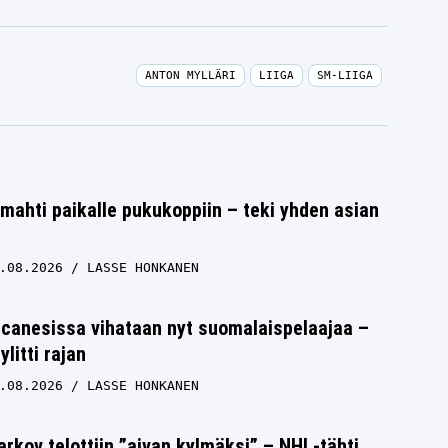
ANTON MYLLÄRI
LIIGA
SM-LIIGA
ahti paikalle pukukoppiin – teki yhden asian
.08.2026
LASSE HONKANEN
icanesissa vihataan nyt suomalaispelaajaa –
litti rajan
.08.2026
LASSE HONKANEN
rkov telottiin ”aivan kylmäksi” – NHL-tähti