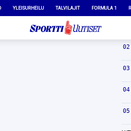
O
YLEISURHEILU
TALVILAJIT
FORMULA 1
R
TUO
WILMA HELTELÄ
IIVO NISKANEN
MUSTAFE MUUSE
KERTTU NISKANEN