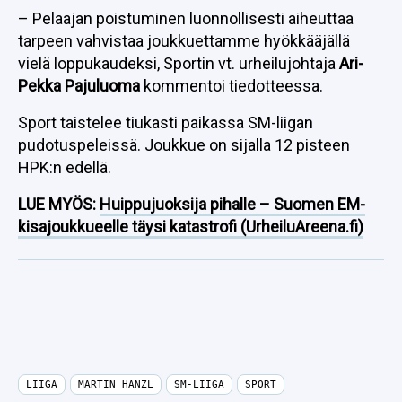
– Pelaajan poistuminen luonnollisesti aiheuttaa
tarpeen vahvistaa joukkuettamme hyökkääjällä
vielä loppukaudeksi, Sportin vt. urheilujohtaja
Ari-
Pekka Pajuluoma
kommentoi tiedotteessa.
Sport taistelee tiukasti paikassa SM-liigan
pudotuspeleissä. Joukkue on sijalla 12 pisteen
HPK:n edellä.
LUE MYÖS:
Huippujuoksija pihalle – Suomen EM-
kisajoukkueelle täysi katastrofi (UrheiluAreena.fi)
LIIGA
MARTIN HANZL
SM-LIIGA
SPORT