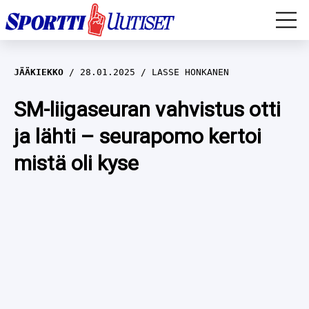
EM-YLEISURHEILU
JÄÄKIEKKO
28.01.2025
LASSE HONKANEN
JÄÄKIEKKO
SM-liigaseuran vahvistus otti
ja lähti – seurapomo kertoi
YLEISURHEILU
mistä oli kyse
TALVILAJIT
WILMA HELTELÄ
FORMULA 1
MUSTAFE MUUSE
IIVO NISKANEN
RALLI
KERTTU NISKANEN
MUUT