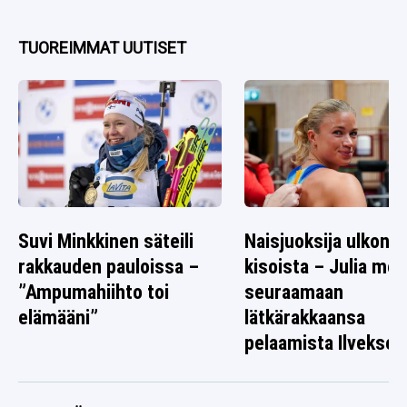
TUOREIMMAT UUTISET
Suvi Minkkinen säteili
Naisjuoksija ulkona
rakkauden pauloissa –
kisoista – Julia men
”Ampumahiihto toi
seuraamaan
elämääni”
lätkärakkaansa
pelaamista Ilvekse