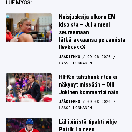
LUE MYÖS:
Naisjuoksija ulkona EM-
kisoista – Julia meni
seuraamaan
lätkärakkaansa pelaamista
Ilveksessä
JÄÄKIEKKO
09.08.2026
LASSE HONKANEN
HIFK:n tähtihankintaa ei
näkynyt missään – Olli
Jokinen kommentoi näin
JÄÄKIEKKO
09.08.2026
LASSE HONKANEN
Lähipiiristä tipahti vihje
Patrik Laineen