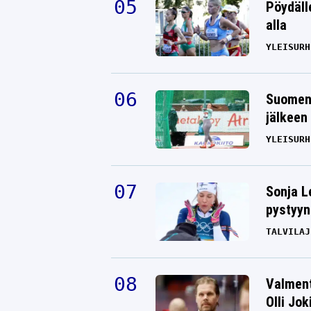
Pöydäll
alla
YLEISURH
Suomen 
jälkeen 
YLEISURH
Sonja L
pystyyn
TALVILAJ
Valment
Olli Jok