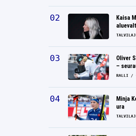
Kaisa M
alueval
TALVILAJ
Oliver 
– seura
RALLI
Minja K
ura
TALVILAJ