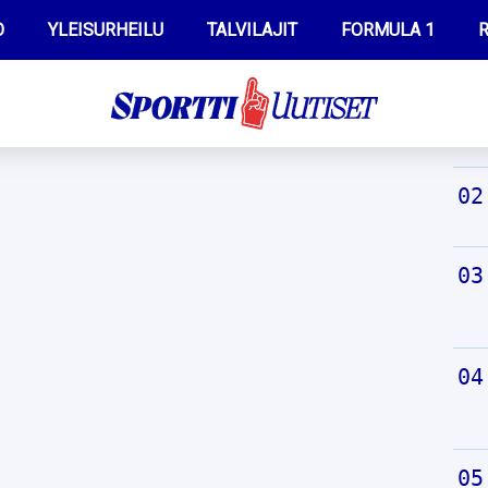
O
YLEISURHEILU
TALVILAJIT
FORMULA 1
R
TUO
WILMA HELTELÄ
IIVO NISKANEN
MUSTAFE MUUSE
KERTTU NISKANEN