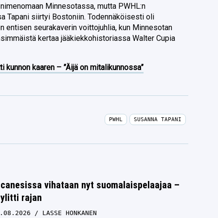
sa nimenomaan Minnesotassa, mutta PWHL:n
Tapani siirtyi Bostoniin. Todennäköisesti oli
 entisen seurakaverin voittojuhlia, kun Minnesotan
nsimmäistä kertaa jääkiekkohistoriassa Walter Cupia
ti kunnon kaaren – ”Äijä on mitalikunnossa”
PWHL
SUSANNA TAPANI
icanesissa vihataan nyt suomalaispelaajaa –
litti rajan
.08.2026
LASSE HONKANEN