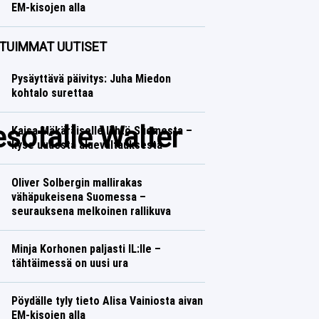
EM-kisojen alla
Yleisurheilu
Lasse Honkanen
TUIMMAT UUTISET
Pysäyttävä päivitys: Juha Miedon
kohtalo surettaa
sotalle Walter
Kaisa Mäkäräiselle lähtö Suomesta –
kyse uudesta aluevaltauksesta
Oliver Solbergin mallirakas
vähäpukeisena Suomessa –
seurauksena melkoinen rallikuva
Minja Korhonen paljasti IL:lle –
tähtäimessä on uusi ura
Pöydälle tyly tieto Alisa Vainiosta aivan
EM-kisojen alla