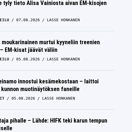
e tyly tieto Alisa Vainiosta aivan EM-kisojen
EILU
07.08.2026
LASSE HONKANEN
moukarinainen murtui kyyneliin treenien
– EM-kisat jäävät väliin
EILU
05.08.2026
LASSE HONKANEN
einamo innostui kesämekostaan – laittoi
 kunnon muotinäytöksen faneille
IT
05.08.2026
LASSE HONKANEN
aja pihalle – Lähde: HIFK teki karun tempun
iselle