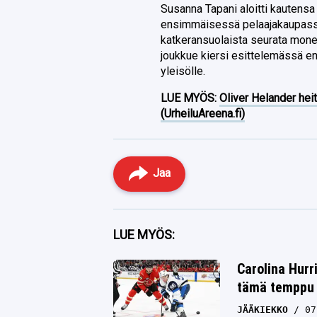
Susanna Tapani aloitti kauten
ensimmäisessä pelaajakaupassa 
katkeransuolaista seurata monen
joukkue kiersi esittelemässä e
yleisölle.
LUE MYÖS:
Oliver Helander heit
(UrheiluAreena.fi)
Jaa
Facebook
LUE MYÖS:
Twitter
Carolina Hurr
tämä temppu y
Whatsapp
JÄÄKIEKKO
07