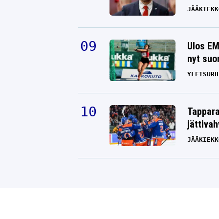
JÄÄKIEKK
Ulos EM
nyt suo
YLEISURH
Tappara
jättiva
JÄÄKIEKK