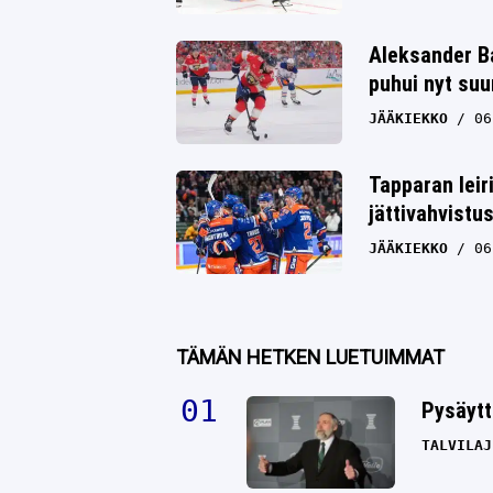
Aleksander Ba
puhui nyt su
JÄÄKIEKKO
06
Tapparan leir
jättivahvistu
JÄÄKIEKKO
06
TÄMÄN HETKEN LUETUIMMAT
Pysäytt
TALVILAJ