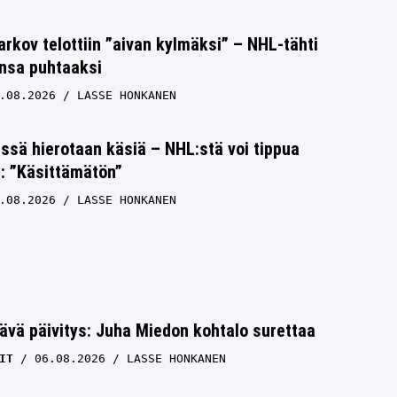
rkov telottiin ”aivan kylmäksi” – NHL-tähti
unsa puhtaaksi
.08.2026
LASSE HONKANEN
issä hierotaan käsiä – NHL:stä voi tippua
s: ”Käsittämätön”
.08.2026
LASSE HONKANEN
ävä päivitys: Juha Miedon kohtalo surettaa
IT
06.08.2026
LASSE HONKANEN