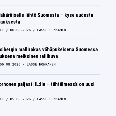
äkäräiselle lähtö Suomesta – kyse uudesta
tauksesta
IT
06.08.2026
LASSE HONKANEN
Solbergin mallirakas vähäpukeisena Suomessa
uksena melkoinen rallikuva
06.08.2026
LASSE HONKANEN
orhonen paljasti IL:lle – tähtäimessä on uusi
IT
05.08.2026
LASSE HONKANEN