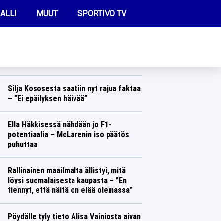
ALLI
MUUT
SPORTIVO TV
REIMMAT UUTISET
Carolina Hurricanesissa vihataan nyt
suomalaispelaajaa – tämä temppu ylitti
rajan
FUTIS
Jääkiekko
Lasse Honkanen
KAMPPAILU
Silja Kososesta saatiin nyt rajua faktaa
– ”Ei epäilyksen häivää”
OLYMPIALAISET
Yleisurheilu
Lasse Honkanen
Ella Häkkisessä nähdään jo F1-
potentiaalia – McLarenin iso päätös
puhuttaa
Formula 1
Lasse Honkanen
Rallinainen maailmalta ällistyi, mitä
löysi suomalaisesta kaupasta – ”En
tiennyt, että näitä on elää olemassa”
Ralli
Lasse Honkanen
Pöydälle tyly tieto Alisa Vainiosta aivan