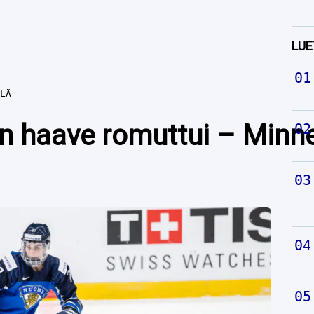
LUE
LÄ
 haave romuttui – Minne