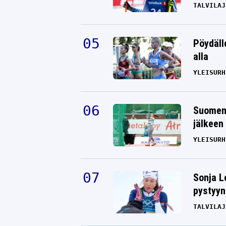
TALVILAJ
Pöydäll
alla
YLEISURH
Suomen 
jälkeen 
YLEISURH
Sonja L
pystyyn
TALVILAJ