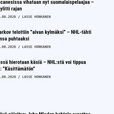
icanesissa vihataan nyt suomalaispelaajaa –
litti rajan
.08.2026
LASSE HONKANEN
rkov telottiin ”aivan kylmäksi” – NHL-tähti
unsa puhtaaksi
.08.2026
LASSE HONKANEN
issä hierotaan käsiä – NHL:stä voi tippua
s: ”Käsittämätön”
.08.2026
LASSE HONKANEN