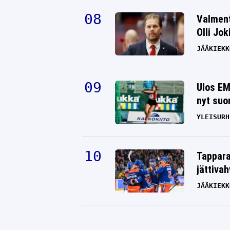
Valment
Olli Jok
JÄÄKIEKK
Ulos EM
nyt suo
YLEISURH
Tappara
jättiva
JÄÄKIEKK