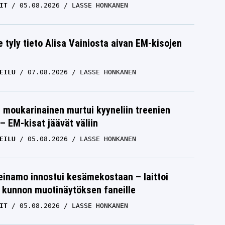
IT
05.08.2026
LASSE HONKANEN
e tyly tieto Alisa Vainiosta aivan EM-kisojen
EILU
07.08.2026
LASSE HONKANEN
moukarinainen murtui kyyneliin treenien
– EM-kisat jäävät väliin
EILU
05.08.2026
LASSE HONKANEN
einamo innostui kesämekostaan – laittoi
 kunnon muotinäytöksen faneille
IT
05.08.2026
LASSE HONKANEN