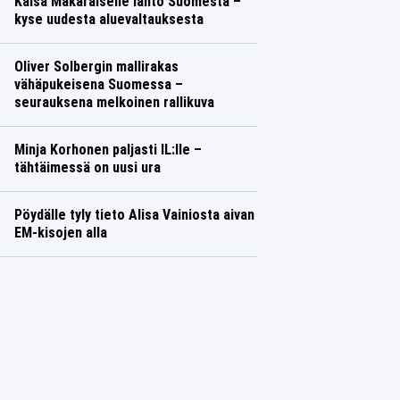
Kaisa Mäkäräiselle lähtö Suomesta –
kyse uudesta aluevaltauksesta
Oliver Solbergin mallirakas
vähäpukeisena Suomessa –
seurauksena melkoinen rallikuva
Minja Korhonen paljasti IL:lle –
tähtäimessä on uusi ura
Pöydälle tyly tieto Alisa Vainiosta aivan
EM-kisojen alla