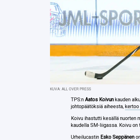
KUVA: ALL OVER PRESS
TPS:n
Aatos Koivun
kauden alku
johtopäätöksiä aiheesta,
kertoo
Koivu ihastutti kesällä nuorten 
kaudella SM-liigassa. Koivu on 
Urheilucastin
Esko Seppänen
o