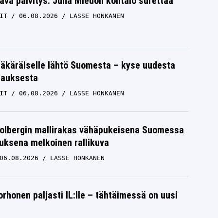
ävä päivitys: Juha Miedon kohtalo surettaa
IT
06.08.2026
LASSE HONKANEN
äkäräiselle lähtö Suomesta – kyse uudesta
tauksesta
IT
06.08.2026
LASSE HONKANEN
Solbergin mallirakas vähäpukeisena Suomessa
uksena melkoinen rallikuva
06.08.2026
LASSE HONKANEN
orhonen paljasti IL:lle – tähtäimessä on uusi