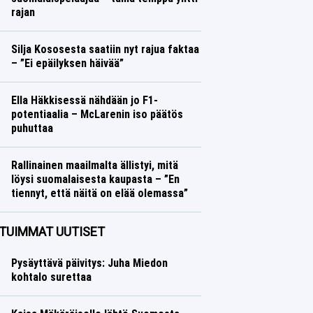
rajan
Jääkiekko
Lasse Honkanen
Silja Kososesta saatiin nyt rajua faktaa
– ”Ei epäilyksen häivää”
Yleisurheilu
Lasse Honkanen
Ella Häkkisessä nähdään jo F1-
potentiaalia – McLarenin iso päätös
puhuttaa
Formula 1
Lasse Honkanen
Rallinainen maailmalta ällistyi, mitä
löysi suomalaisesta kaupasta – ”En
tiennyt, että näitä on elää olemassa”
Ralli
Lasse Honkanen
TUIMMAT UUTISET
Pysäyttävä päivitys: Juha Miedon
kohtalo surettaa