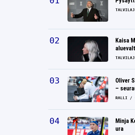
Pysäytt
TALVILAJ
Kaisa M
alueval
TALVILAJ
Oliver 
– seura
RALLI
Minja K
ura