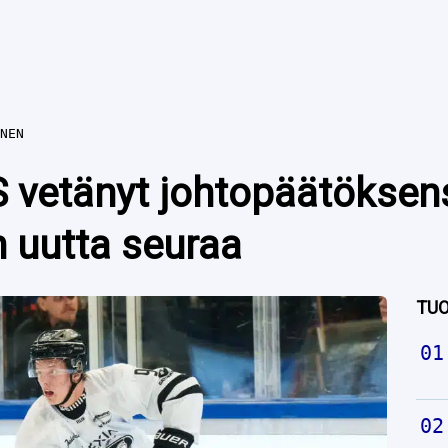
NEN
S vetänyt johtopäätöksen
n uutta seuraa
TUO