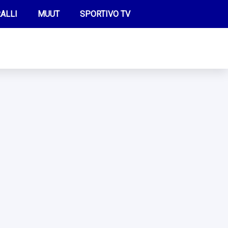
ALLI
MUUT
SPORTIVO TV
FUTIS
KAMPPAILU
OLYMPIALAISET