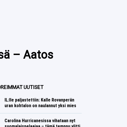
sä – Aatos
REIMMAT UUTISET
IL:lle paljastettiin: Kalle Rovanperän
uran kohtalon on naulannut yksi mies
Ralli
Lasse Honkanen
Carolina Hurricanesissa vihataan nyt
suomalaispelaajaa – tämä temppu ylitti