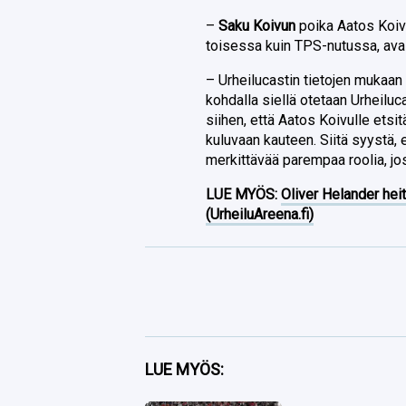
–
Saku Koivun
poika Aatos Koiv
toisessa kuin TPS-nutussa, ava
– Urheilucastin tietojen mukaan 
kohdalla siellä otetaan Urheiluc
siihen, että Aatos Koivulle etsi
kuluvaan kauteen. Siitä syystä, 
merkittävää parempaa roolia, jo
LUE MYÖS:
Oliver Helander heit
(UrheiluAreena.fi)
Facebook
LUE MYÖS:
Twitter