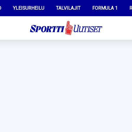
O
YLEISURHEILU
TALVILAJIT
FORMULA 1
R
WILMA HELTELÄ
IIVO NISKANEN
MUSTAFE MUUSE
KERTTU NISKANEN