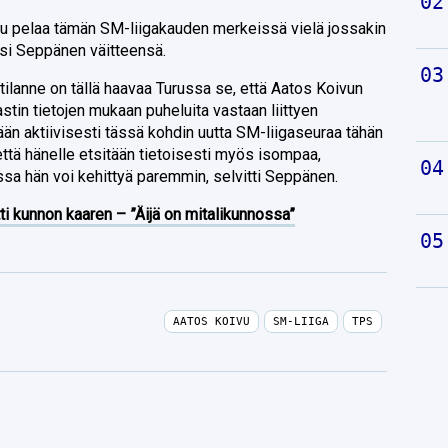
u pelaa tämän SM-liigakauden merkeissä vielä jossakin
si Seppänen väitteensä.
tilanne on tällä haavaa Turussa se, että Aatos Koivun
astin tietojen mukaan puheluita vastaan liittyen
tään aktiivisesti tässä kohdin uutta SM-liigaseuraa tähän
että hänelle etsitään tietoisesti myös isompaa,
ssa hän voi kehittyä paremmin, selvitti Seppänen.
ti kunnon kaaren – ”Äijä on mitalikunnossa”
AATOS KOIVU
SM-LIIGA
TPS