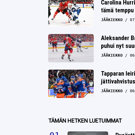
Carolina Hurr
tämä temppu y
Whatsapp
JÄÄKIEKKO
07
Aleksander Ba
puhui nyt su
JÄÄKIEKKO
06
Tapparan leir
jättivahvistu
JÄÄKIEKKO
06
TÄMÄN HETKEN LUETUIMMAT