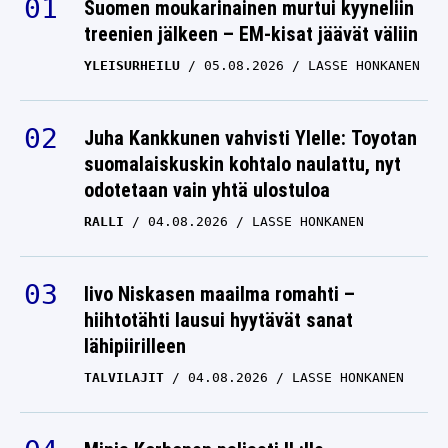
Suomen moukarinainen murtui kyyneliin
treenien jälkeen – EM-kisat jäävät väliin
YLEISURHEILU
05.08.2026
LASSE HONKANEN
Juha Kankkunen vahvisti Ylelle: Toyotan
suomalaiskuskin kohtalo naulattu, nyt
odotetaan vain yhtä ulostuloa
RALLI
04.08.2026
LASSE HONKANEN
Iivo Niskasen maailma romahti –
hiihtotähti lausui hyytävät sanat
lähipiirilleen
TALVILAJIT
04.08.2026
LASSE HONKANEN