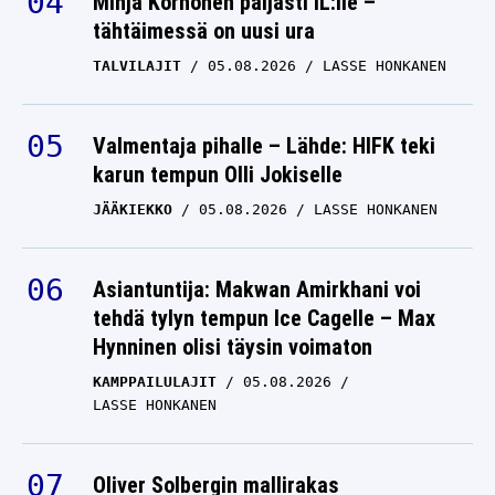
Minja Korhonen paljasti IL:lle –
tähtäimessä on uusi ura
TALVILAJIT
05.08.2026
LASSE HONKANEN
Valmentaja pihalle – Lähde: HIFK teki
karun tempun Olli Jokiselle
JÄÄKIEKKO
05.08.2026
LASSE HONKANEN
Asiantuntija: Makwan Amirkhani voi
tehdä tylyn tempun Ice Cagelle – Max
Hynninen olisi täysin voimaton
KAMPPAILULAJIT
05.08.2026
LASSE HONKANEN
Oliver Solbergin mallirakas