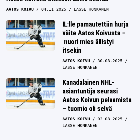
AATOS KOIVU
04.11.2025
LASSE HONKANEN
IL:lle pamautettiin hurja
väite Aatos Koivusta –
nuori mies ällistyi
itsekin
AATOS KOIVU
30.08.2025
LASSE HONKANEN
Kanadalainen NHL-
asiantuntija seurasi
Aatos Koivun pelaamista
– tuomio oli selvä
AATOS KOIVU
02.08.2025
LASSE HONKANEN