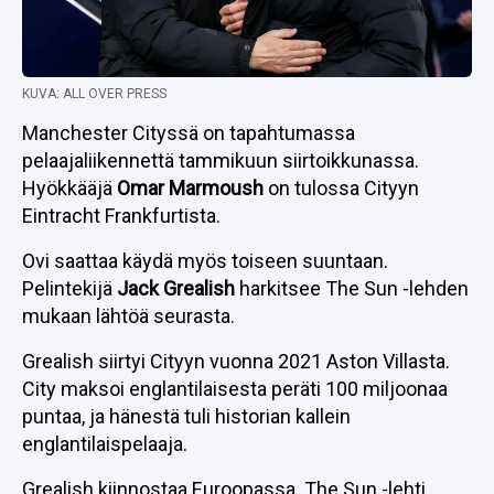
KUVA: ALL OVER PRESS
Manchester Cityssä on tapahtumassa
pelaajaliikennettä tammikuun siirtoikkunassa.
Hyökkääjä
Omar Marmoush
on tulossa Cityyn
Eintracht Frankfurtista.
Ovi saattaa käydä myös toiseen suuntaan.
Pelintekijä
Jack Grealish
harkitsee The Sun -lehden
mukaan lähtöä seurasta.
Grealish siirtyi Cityyn vuonna 2021 Aston Villasta.
City maksoi englantilaisesta peräti 100 miljoonaa
puntaa, ja hänestä tuli historian kallein
englantilaispelaaja.
Grealish kiinnostaa Euroopassa. The Sun -lehti