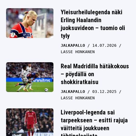
Yleisurheilulegenda näki
Erling Haalandin
juoksuvideon – tuomio oli
tyly
JALKAPALLO
14.07.2026
LASSE HONKANEN
Real Madridilla hätäkokous
– pöydällä on
shokkiratkaisu
JALKAPALLO
03.12.2025
LASSE HONKANEN
Liverpool-legenda sai
tarpeekseen – esitti rajuja
väitteitä joukkueen