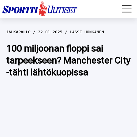
EM-YLEISURHEILU
JALKAPALLO
22.01.2025
LASSE HONKANEN
JÄÄKIEKKO
100 miljoonan floppi sai
tarpeekseen? Manchester City
YLEISURHEILU
-tähti lähtökuopissa
TALVILAJIT
WILMA HELTELÄ
FORMULA 1
MUSTAFE MUUSE
IIVO NISKANEN
RALLI
KERTTU NISKANEN
MUUT