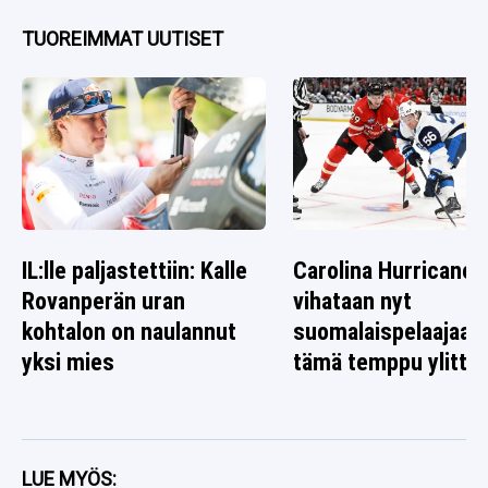
TUOREIMMAT UUTISET
IL:lle paljastettiin: Kalle
Carolina Hurricanes
Rovanperän uran
vihataan nyt
kohtalon on naulannut
suomalaispelaajaa 
yksi mies
tämä temppu ylitti r
LUE MYÖS: