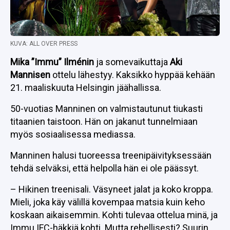
KUVA: ALL OVER PRESS
Mika ”Immu” Ilménin
ja somevaikuttaja
Aki
Mannisen
ottelu lähestyy. Kaksikko hyppää kehään
21. maaliskuuta Helsingin jäähallissa.
50-vuotias Manninen on valmistautunut tiukasti
titaanien taistoon. Hän on jakanut tunnelmiaan
myös sosiaalisessa mediassa.
Manninen halusi tuoreessa treenipäivityksessään
tehdä selväksi, että helpolla hän ei ole päässyt.
– Hikinen treenisali. Väsyneet jalat ja koko kroppa.
Mieli, joka käy välillä kovempaa matsia kuin keho
koskaan aikaisemmin. Kohti tulevaa ottelua minä, ja
Immu IFC-häkkiä kohti. Mutta rehellisesti? Suurin