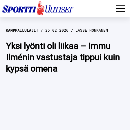
EM-YLEISURHEILU
KAMPPAILULAJIT
25.02.2026
LASSE HONKANEN
JÄÄKIEKKO
Yksi lyönti oli liikaa – Immu
Ilménin vastustaja tippui kuin
YLEISURHEILU
kypsä omena
TALVILAJIT
WILMA HELTELÄ
FORMULA 1
MUSTAFE MUUSE
IIVO NISKANEN
RALLI
KERTTU NISKANEN
MUUT