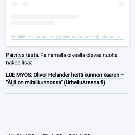
Henkilön Aki Manninen (@akimanninenofficial) jakama julkaisu
Päivitys tästä
. Painamalla oikealla olevaa nuolta
näkee lisää.
LUE MYÖS:
Oliver Helander heitti kunnon kaaren –
”Äijä on mitalikunnossa” (UrheiluAreena.fi)