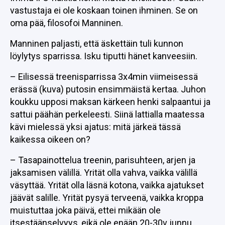
vastustaja ei ole koskaan toinen ihminen. Se on
oma pää, filosofoi Manninen.
Manninen paljasti, että äskettäin tuli kunnon
löylytys sparrissa. Isku tiputti hänet kanveesiin.
– Eilisessä treenisparrissa 3x4min viimeisessä
erässä (kuva) putosin ensimmäistä kertaa. Juhon
koukku upposi maksan kärkeen henki salpaantui ja
sattui päähän perkeleesti. Siinä lattialla maatessa
kävi mielessä yksi ajatus: mitä järkeä tässä
kaikessa oikeen on?
– Tasapainottelua treenin, parisuhteen, arjen ja
jaksamisen välillä. Yrität olla vahva, vaikka välillä
väsyttää. Yrität olla läsnä kotona, vaikka ajatukset
jäävät salille. Yrität pysyä terveenä, vaikka kroppa
muistuttaa joka päivä, ettei mikään ole
itsestäänselvyys, eikä ole enään 20-30v junnu,