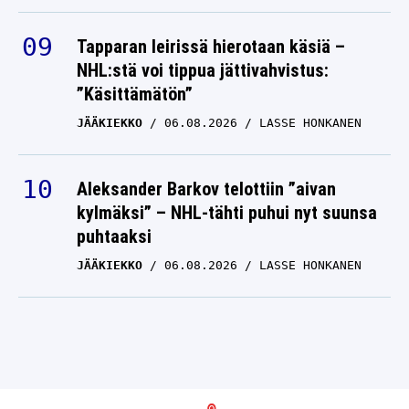
Tapparan leirissä hierotaan käsiä –
NHL:stä voi tippua jättivahvistus:
”Käsittämätön”
JÄÄKIEKKO
06.08.2026
LASSE HONKANEN
Aleksander Barkov telottiin ”aivan
kylmäksi” – NHL-tähti puhui nyt suunsa
puhtaaksi
JÄÄKIEKKO
06.08.2026
LASSE HONKANEN