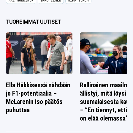
AKI MANNINEN
IMMU ILMÉN
MIKA ILMÉN
TUOREIMMAT UUTISET
Ella Häkkisessä nähdään
Rallinainen maailma
jo F1-potentiaalia –
ällistyi, mitä löysi
McLarenin iso päätös
suomalaisesta kaup
puhuttaa
– ”En tiennyt, että 
on elää olemassa”