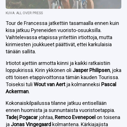
KUVA: ALL OVER PRESS
Tour de Francessa jatkettiin tasamaalla ennen kuin
kisa jatkuu Pyreneiden vuoristo-osuuksilla.
Vaihtelevassa etapissa yritettiin irtiottoja, mutta
kirimiesten joukkueet päättivät, ettei karkulaisia
tänään sallita.
Irtiotot ajettiin armotta kiinni ja kaikki ratkaistiin
loppukirissä. Kirin ykkönen oli
Jasper Philipsen
, joka
otti toisen etappivoittonsa tämän kauden Tourissa.
Toiseksi tuli
Wout van Aert
ja kolmanneksi
Pascal
Ackerman
.
Kokonaiskilpailussa tilanne jatkuu entisellään
ennen huomista ja sunnuntaista vuoristoetappia.
Tadej Pogacar
johtaa,
Remco Evenepoel
on toisena
ja
Jonas Vingegaard
kolmantena. Kärkiajajista