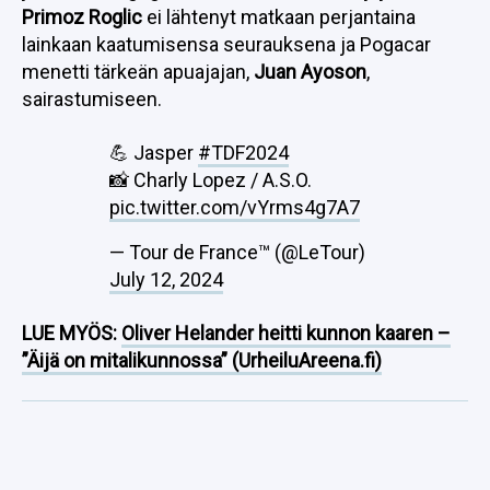
Primoz Roglic
ei lähtenyt matkaan perjantaina
lainkaan kaatumisensa seurauksena ja Pogacar
menetti tärkeän apuajajan,
Juan Ayoson
,
sairastumiseen.
💪 Jasper
#TDF2024
📸 Charly Lopez / A.S.O.
pic.twitter.com/vYrms4g7A7
— Tour de France™ (@LeTour)
July 12, 2024
LUE MYÖS:
Oliver Helander heitti kunnon kaaren –
”Äijä on mitalikunnossa” (UrheiluAreena.fi)