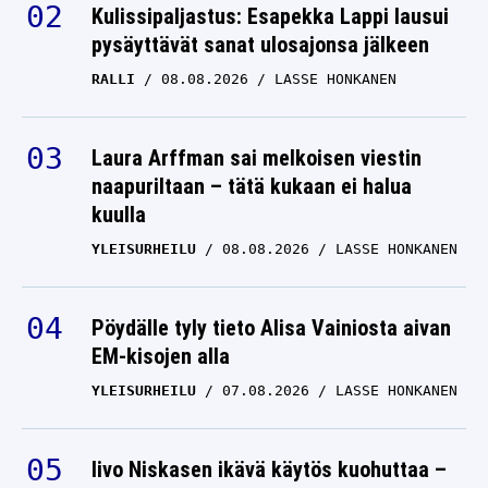
Kulissipaljastus: Esapekka Lappi lausui
pysäyttävät sanat ulosajonsa jälkeen
RALLI
08.08.2026
LASSE HONKANEN
Laura Arffman sai melkoisen viestin
naapuriltaan – tätä kukaan ei halua
kuulla
YLEISURHEILU
08.08.2026
LASSE HONKANEN
Pöydälle tyly tieto Alisa Vainiosta aivan
EM-kisojen alla
YLEISURHEILU
07.08.2026
LASSE HONKANEN
Iivo Niskasen ikävä käytös kuohuttaa –