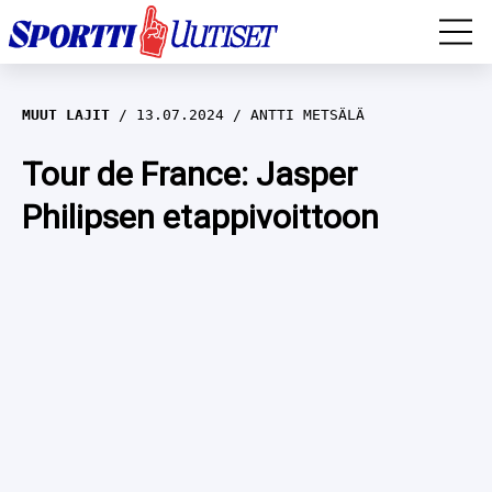
EM-YLEISURHEILU
MUUT LAJIT
13.07.2024
ANTTI METSÄLÄ
JÄÄKIEKKO
Tour de France: Jasper
Philipsen etappivoittoon
YLEISURHEILU
TALVILAJIT
WILMA HELTELÄ
FORMULA 1
MUSTAFE MUUSE
IIVO NISKANEN
RALLI
KERTTU NISKANEN
MUUT