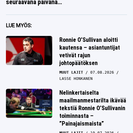
seuraavana päivänä
jotain poikkeuksellista
LUE MYÖS:
Ronnie O’Sullivan aloitti
kautensa – asiantuntijat
vetivät rajun
johtopäätöksen
MUUT LAJIT
07.08.2026
LASSE HONKANEN
Nelinkertaiselta
maailmanmestarilta ikävää
tekstiä Ronnie O’Sullivanin
toiminnasta –
”Painajaismaista”
MUUT LAJIT
19.07.2026