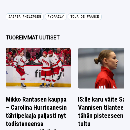
JASPER PHILIPSEN
PYÖRÄILY
TOUR DE FRANCE
TUOREIMMAT UUTISET
Mikko Rantasen kauppa
IS:lle karu väite Sag
– Carolina Hurricanesin
Vannisen tilanteest
tähtipelaaja paljasti nyt
tähän pisteeseen o
todistaneensa
tultu