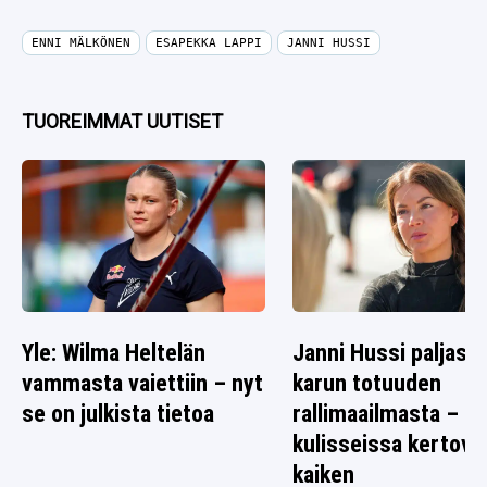
ENNI MÄLKÖNEN
ESAPEKKA LAPPI
JANNI HUSSI
TUOREIMMAT UUTISET
Yle: Wilma Heltelän
Janni Hussi paljasti
vammasta vaiettiin – nyt
karun totuuden
se on julkista tietoa
rallimaailmasta – s
kulisseissa kertova
kaiken