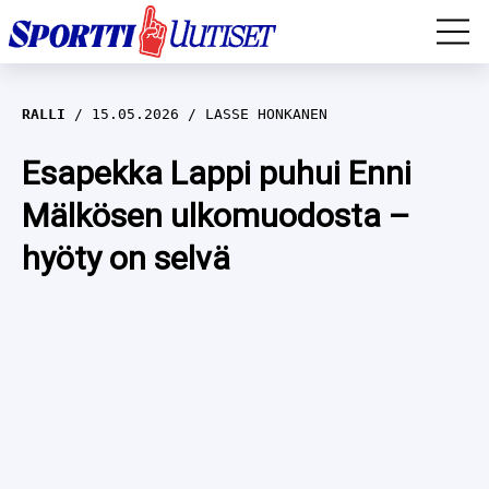
EM-YLEISURHEILU
RALLI
15.05.2026
LASSE HONKANEN
JÄÄKIEKKO
Esapekka Lappi puhui Enni
Mälkösen ulkomuodosta –
YLEISURHEILU
hyöty on selvä
TALVILAJIT
WILMA HELTELÄ
FORMULA 1
MUSTAFE MUUSE
IIVO NISKANEN
RALLI
KERTTU NISKANEN
MUUT