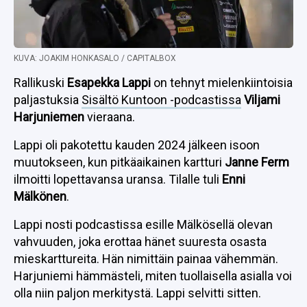
KUVA: JOAKIM HONKASALO / CAPITALBOX
Rallikuski
Esapekka Lappi
on tehnyt mielenkiintoisia
paljastuksia
Sisältö Kuntoon -podcastissa
Viljami
Harjuniemen
vieraana.
Lappi oli pakotettu kauden 2024 jälkeen isoon
muutokseen, kun pitkäaikainen kartturi
Janne Ferm
ilmoitti lopettavansa uransa. Tilalle tuli
Enni
Mälkönen
.
Lappi nosti podcastissa esille Mälkösellä olevan
vahvuuden, joka erottaa hänet suuresta osasta
mieskarttureita. Hän nimittäin painaa vähemmän.
Harjuniemi hämmästeli, miten tuollaisella asialla voi
olla niin paljon merkitystä. Lappi selvitti sitten.