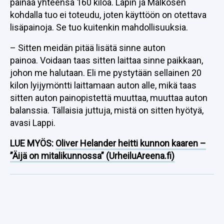
painaa yhteensä 160 kiloa. Lapin ja Mälkösen
kohdalla tuo ei toteudu, joten käyttöön on otettava
lisäpainoja. Se tuo kuitenkin mahdollisuuksia.
– Sitten meidän pitää lisätä sinne auton
painoa. Voidaan taas sitten laittaa sinne paikkaan,
johon me halutaan. Eli me pystytään sellainen 20
kilon lyijymöntti laittamaan auton alle, mikä taas
sitten auton painopistettä muuttaa, muuttaa auton
balanssia. Tällaisia juttuja, mistä on sitten hyötyä,
avasi Lappi.
LUE MYÖS:
Oliver Helander heitti kunnon kaaren –
”Äijä on mitalikunnossa” (UrheiluAreena.fi)