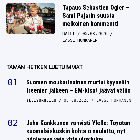
Tapaus Sebastien Ogier –
Sami Pajarin suusta
melkoinen kommentti
RALLI
05.08.2026
LASSE HONKANEN
TÄMÄN HETKEN LUETUIMMAT
Suomen moukarinainen murtui kyyneliin
treenien jälkeen – EM-kisat jäävät väliin
YLEISURHEILU
05.08.2026
LASSE HONKANEN
Juha Kankkunen vahvisti Ylelle: Toyotan
suomalaiskuskin kohtalo naulattu, nyt
odotetaan vain yhtä ulostuloa