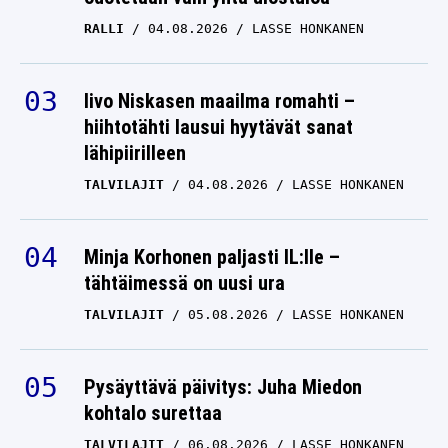
RALLI
04.08.2026
LASSE HONKANEN
Iivo Niskasen maailma romahti –
hiihtotähti lausui hyytävät sanat
lähipiirilleen
TALVILAJIT
04.08.2026
LASSE HONKANEN
Minja Korhonen paljasti IL:lle –
tähtäimessä on uusi ura
TALVILAJIT
05.08.2026
LASSE HONKANEN
Pysäyttävä päivitys: Juha Miedon
kohtalo surettaa
TALVILAJIT
06.08.2026
LASSE HONKANEN