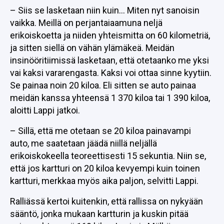
– Siis se lasketaan niin kuin… Miten nyt sanoisin
vaikka. Meillä on perjantaiaamuna neljä
erikoiskoetta ja niiden yhteismitta on 60 kilometriä,
ja sitten siellä on vähän ylämäkeä. Meidän
insinööritiimissä lasketaan, että otetaanko me yksi
vai kaksi vararengasta. Kaksi voi ottaa sinne kyytiin.
Se painaa noin 20 kiloa. Eli sitten se auto painaa
meidän kanssa yhteensä 1 370 kiloa tai 1 390 kiloa,
aloitti Lappi jatkoi.
– Sillä, että me otetaan se 20 kiloa painavampi
auto, me saatetaan jäädä niillä neljällä
erikoiskokeella teoreettisesti 15 sekuntia. Niin se,
että jos kartturi on 20 kiloa kevyempi kuin toinen
kartturi, merkkaa myös aika paljon, selvitti Lappi.
Ralliässä kertoi kuitenkin, että rallissa on nykyään
sääntö, jonka mukaan kartturin ja kuskin pitää