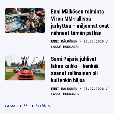
Enni Mälkösen toiminta
Viron MM-rallissa
järkyttää – miljoonat ovat
nähneet tämän pätkän
ENNI MÄLKÖNEN
23.07.2026
LASSE HONKANEN
Sami Pajaria juhlivat
lähes kaikki – kenkää
saanut rallinainen oli
kuitenkin hiljaa
ENNI MÄLKÖNEN
21.07.2026
LASSE HONKANEN
Enni Mälkönen palasi
LATAA LISÄÄ SISÄLTÖÄ
parrasvaloihin – naiselta