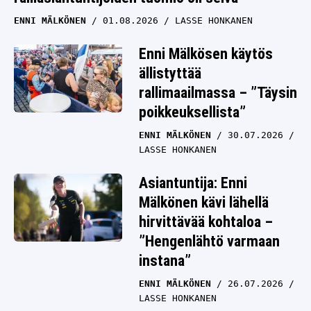
ENNI MÄLKÖNEN
01.08.2026
LASSE HONKANEN
Enni Mälkösen käytös
ällistyttää
rallimaailmassa – ”Täysin
poikkeuksellista”
ENNI MÄLKÖNEN
30.07.2026
LASSE HONKANEN
Asiantuntija: Enni
Mälkönen kävi lähellä
hirvittävää kohtaloa –
”Hengenlähtö varmaan
instana”
ENNI MÄLKÖNEN
26.07.2026
LASSE HONKANEN