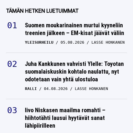
painava julkinen
TÄMÄN HETKEN LUETUIMMAT
puheenvuoro
Suomen moukarinainen murtui kyyneliin
ENNI MÄLKÖNEN
14.07.2026
treenien jälkeen – EM-kisat jäävät väliin
LASSE HONKANEN
YLEISURHEILU
05.08.2026
LASSE HONKANEN
Esapekka Lappi ja Toyota
– iso rallipomo paljasti
korttinsa
Juha Kankkunen vahvisti Ylelle: Toyotan
suomalaiskuskin kohtalo naulattu, nyt
ENNI MÄLKÖNEN
14.07.2026
odotetaan vain yhtä ulostuloa
LASSE HONKANEN
RALLI
04.08.2026
LASSE HONKANEN
Enni Mälköselle povataan
surkeaa rallikohtaloa –
”Merkit ovat vähän
Iivo Niskasen maailma romahti –
hiihtotähti lausui hyytävät sanat
pahoja”
lähipiirilleen
ENNI MÄLKÖNEN
09.07.2026