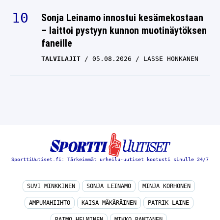
Sonja Leinamo innostui kesämekostaan
– laittoi pystyyn kunnon muotinäytöksen
faneille
TALVILAJIT
05.08.2026
LASSE HONKANEN
SporttiUutiset.fi: Tärkeimmät urheilu-uutiset kootusti sinulle 24/7
SUVI MINKKINEN
SONJA LEINAMO
MINJA KORHONEN
AMPUMAHIIHTO
KAISA MÄKÄRÄINEN
PATRIK LAINE
RAIMO HELMINEN
MIKKO RANTANEN