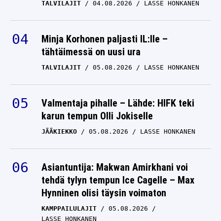
LASSE HONKANEN
TALVILAJIT
04.08.2026
LASSE HONKANEN
Enni Mälkönen teki uuden
Minja Korhonen paljasti IL:lle –
aluevaltauksen – eihän
tähtäimessä on uusi ura
se putkeen mennyt
TALVILAJIT
05.08.2026
LASSE HONKANEN
ENNI MÄLKÖNEN
08.06.2026
LASSE HONKANEN
Valmentaja pihalle – Lähde: HIFK teki
karun tempun Olli Jokiselle
JÄÄKIEKKO
05.08.2026
LASSE HONKANEN
Asiantuntija: Makwan Amirkhani voi
tehdä tylyn tempun Ice Cagelle – Max
Hynninen olisi täysin voimaton
KAMPPAILULAJIT
05.08.2026
LASSE HONKANEN