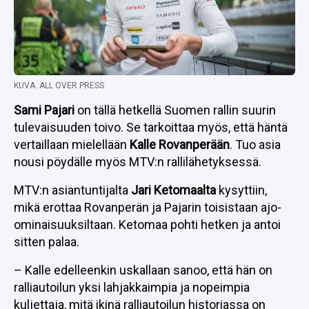
KUVA: ALL OVER PRESS
Sami Pajari
on tällä hetkellä Suomen rallin suurin
tulevaisuuden toivo. Se tarkoittaa myös, että häntä
vertaillaan mielellään
Kalle Rovanperään
. Tuo asia
nousi pöydälle myös MTV:n rallilähetyksessä.
MTV:n asiantuntijalta
Jari Ketomaalta
kysyttiin,
mikä erottaa Rovanperän ja Pajarin toisistaan ajo-
ominaisuuksiltaan. Ketomaa pohti hetken ja antoi
sitten palaa.
– Kalle edelleenkin uskallaan sanoo, että hän on
ralliautoilun yksi lahjakkaimpia ja nopeimpia
kuljettaja, mitä ikinä ralliautoilun historiassa on