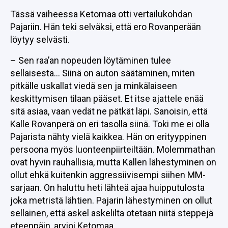
Tässä vaiheessa Ketomaa otti vertailukohdan
Pajariin. Hän teki selväksi, että ero Rovanperään
löytyy selvästi.
– Sen raa’an nopeuden löytäminen tulee
sellaisesta… Siinä on auton säätäminen, miten
pitkälle uskallat viedä sen ja minkälaiseen
keskittymisen tilaan pääset. Et itse ajattele enää
sitä asiaa, vaan vedät ne pätkät läpi. Sanoisin, että
Kalle Rovanperä on eri tasolla siinä. Toki me ei olla
Pajarista nähty vielä kaikkea. Hän on erityyppinen
persoona myös luonteenpiirteiltään. Molemmathan
ovat hyvin rauhallisia, mutta Kallen lähestyminen on
ollut ehkä kuitenkin aggressiivisempi siihen MM-
sarjaan. On haluttu heti lähteä ajaa huipputulosta
joka metristä lähtien. Pajarin lähestyminen on ollut
sellainen, että askel askelilta otetaan niitä steppejä
eteenpäin, arvioi Ketomaa.