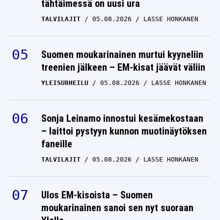
tähtäimessä on uusi ura
TALVILAJIT
05.08.2026
LASSE HONKANEN
Suomen moukarinainen murtui kyyneliin
treenien jälkeen – EM-kisat jäävät väliin
YLEISURHEILU
05.08.2026
LASSE HONKANEN
Sonja Leinamo innostui kesämekostaan
– laittoi pystyyn kunnon muotinäytöksen
faneille
TALVILAJIT
05.08.2026
LASSE HONKANEN
Ulos EM-kisoista – Suomen
moukarinainen sanoi sen nyt suoraan