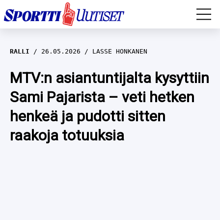
EM-YLEISURHEILU
RALLI
26.05.2026
LASSE HONKANEN
JÄÄKIEKKO
MTV:n asiantuntijalta kysyttiin
Sami Pajarista – veti hetken
YLEISURHEILU
henkeä ja pudotti sitten
TALVILAJIT
WILMA HELTELÄ
raakoja totuuksia
FORMULA 1
MUSTAFE MUUSE
IIVO NISKANEN
RALLI
KERTTU NISKANEN
MUUT