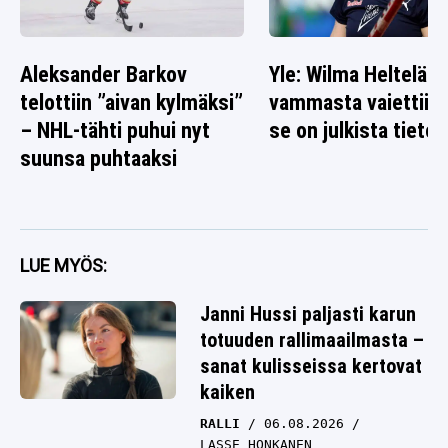
Aleksander Barkov
Yle: Wilma Heltelän
telottiin ”aivan kylmäksi”
vammasta vaiettiin 
– NHL-tähti puhui nyt
se on julkista tietoa
suunsa puhtaaksi
LUE MYÖS:
Janni Hussi paljasti karun
totuuden rallimaailmasta –
sanat kulisseissa kertovat
kaiken
RALLI
06.08.2026
LASSE HONKANEN