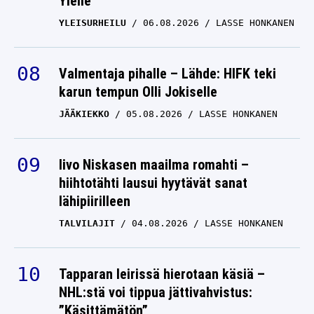
Ylelle
YLEISURHEILU
06.08.2026
LASSE HONKANEN
Valmentaja pihalle – Lähde: HIFK teki
karun tempun Olli Jokiselle
JÄÄKIEKKO
05.08.2026
LASSE HONKANEN
Iivo Niskasen maailma romahti –
hiihtotähti lausui hyytävät sanat
lähipiirilleen
TALVILAJIT
04.08.2026
LASSE HONKANEN
Tapparan leirissä hierotaan käsiä –
NHL:stä voi tippua jättivahvistus:
”Käsittämätön”