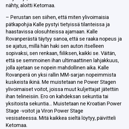
nähty, aloitti Ketomaa.
– Perustan sen siihen, että miten ylivoimaisia
pätkapohjia Kalle pystyi tietyissä tilanteissa ja
haastavissa olosuhteissa ajamaan. Kalle
Rovanperästä täytyy sanoa, että se raaka nopeus ja
se ajatus, millä hän haki sen auton itselleen
sopivaksi, sen renkaan, fiiliksen, kaikki se. Väitän,
että se semmoinen ihan ultimaattinen lahjakkuus,
jolla ajetaan se nopein mahdollinen aika. Kalle
Rovanperä on yksi rallin MM-sarjan nopeimmista
kuskeista ikinä. Me muistetaan ne Power Stagen
ylivoimaiset voitot, joissa muut kuljettajat jätettiin
ihan telineisiin. Ero on kahdeksan sekuntia tai
yksitoista sekuntia… Muistetaan ne Kroatian Power
Stage -voitot ja Viron Power Stage
vesisateessa. Mitä kaikkea sieltä löytyy, päivitteli
Ketomaa.