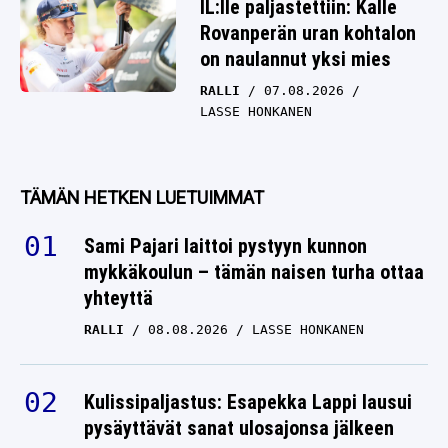
IL:lle paljastettiin: Kalle
Rovanperän uran kohtalon
on naulannut yksi mies
RALLI
07.08.2026
LASSE HONKANEN
TÄMÄN HETKEN LUETUIMMAT
Sami Pajari laittoi pystyyn kunnon
mykkäkoulun – tämän naisen turha ottaa
yhteyttä
RALLI
08.08.2026
LASSE HONKANEN
Kulissipaljastus: Esapekka Lappi lausui
pysäyttävät sanat ulosajonsa jälkeen