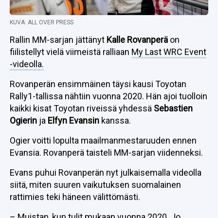
KUVA: ALL OVER PRESS
Rallin MM-sarjan jättänyt
Kalle Rovanperä
on
fiilistellyt vielä viimeistä ralliaan
My Last WRC Event
-videolla.
Rovanperän ensimmäinen täysi kausi Toyotan
Rally1-tallissa nähtiin vuonna 2020. Hän ajoi tuolloin
kaikki kisat Toyotan riveissä yhdessä
Sebastien
Ogierin
ja
Elfyn Evansin
kanssa.
Ogier voitti lopulta maailmanmestaruuden ennen
Evansia. Rovanperä taisteli MM-sarjan viidenneksi.
Evans puhui Rovanperän nyt julkaisemalla videolla
siitä, miten suuren vaikutuksen suomalainen
rattimies teki häneen välittömästi.
– Muistan, kun tulit mukaan vuonna 2020. Jo