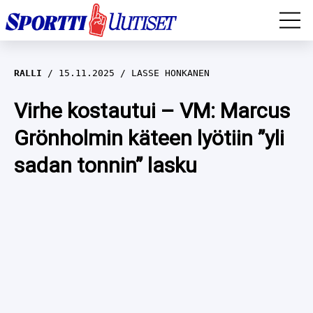
EM-YLEISURHEILU
RALLI
15.11.2025
LASSE HONKANEN
JÄÄKIEKKO
Virhe kostautui – VM: Marcus
Grönholmin käteen lyötiin ”yli
YLEISURHEILU
sadan tonnin” lasku
TALVILAJIT
WILMA HELTELÄ
FORMULA 1
MUSTAFE MUUSE
IIVO NISKANEN
RALLI
KERTTU NISKANEN
MUUT