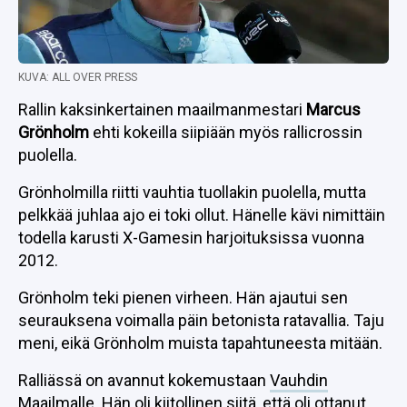
KUVA: ALL OVER PRESS
Rallin kaksinkertainen maailmanmestari
Marcus
Grönholm
ehti kokeilla siipiään myös rallicrossin
puolella.
Grönholmilla riitti vauhtia tuollakin puolella, mutta
pelkkää juhlaa ajo ei toki ollut. Hänelle kävi nimittäin
todella karusti X-Gamesin harjoituksissa vuonna
2012.
Grönholm teki pienen virheen. Hän ajautui sen
seurauksena voimalla päin betonista ratavallia. Taju
meni, eikä Grönholm muista tapahtuneesta mitään.
Ralliässä on avannut kokemustaan
Vauhdin
Maailmalle.
Hän oli kiitollinen siitä, että oli ottanut