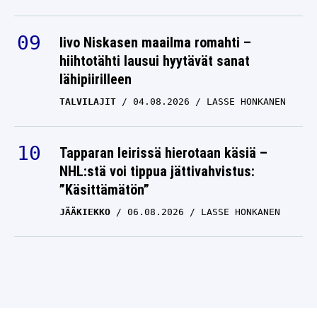
Iivo Niskasen maailma romahti –
hiihtotähti lausui hyytävät sanat
lähipiirilleen
TALVILAJIT
04.08.2026
LASSE HONKANEN
Tapparan leirissä hierotaan käsiä –
NHL:stä voi tippua jättivahvistus:
”Käsittämätön”
JÄÄKIEKKO
06.08.2026
LASSE HONKANEN