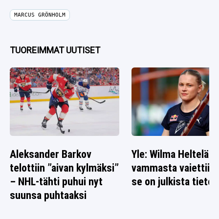
MARCUS GRÖNHOLM
TUOREIMMAT UUTISET
Aleksander Barkov
Yle: Wilma Heltelän
telottiin ”aivan kylmäksi”
vammasta vaiettiin 
– NHL-tähti puhui nyt
se on julkista tietoa
suunsa puhtaaksi