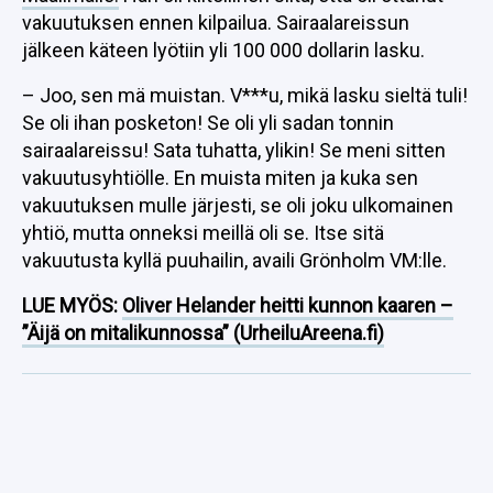
vakuutuksen ennen kilpailua. Sairaalareissun
jälkeen käteen lyötiin yli 100 000 dollarin lasku.
– Joo, sen mä muistan. V***u, mikä lasku sieltä tuli!
Se oli ihan posketon! Se oli yli sadan tonnin
sairaalareissu! Sata tuhatta, ylikin! Se meni sitten
vakuutusyhtiölle. En muista miten ja kuka sen
vakuutuksen mulle järjesti, se oli joku ulkomainen
yhtiö, mutta onneksi meillä oli se. Itse sitä
vakuutusta kyllä puuhailin, availi Grönholm VM:lle.
LUE MYÖS:
Oliver Helander heitti kunnon kaaren –
”Äijä on mitalikunnossa” (UrheiluAreena.fi)