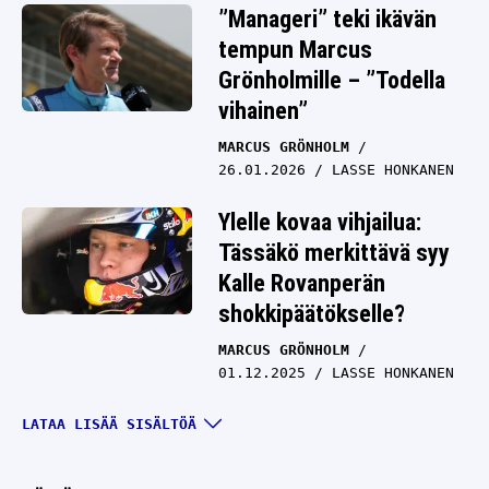
”Manageri” teki ikävän
tempun Marcus
Grönholmille – ”Todella
vihainen”
MARCUS GRÖNHOLM
26.01.2026
LASSE HONKANEN
Ylelle kovaa vihjailua:
Tässäkö merkittävä syy
Kalle Rovanperän
shokkipäätökselle?
MARCUS GRÖNHOLM
01.12.2025
LASSE HONKANEN
Virhe kostautui – VM:
LATAA LISÄÄ SISÄLTÖÄ
Marcus Grönholmin
käteen lyötiin ”yli sadan