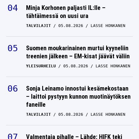
26.10.2025
LASSE HONKANEN
Minja Korhonen paljasti IL:lle –
tähtäimessä on uusi ura
Toyota-pomo Jari-Matti
Latvala sai melkoisen
TALVILAJIT
05.08.2026
LASSE HONKANEN
vieraan – ”Keskusteltiin
ensi kauden
Suomen moukarinainen murtui kyyneliin
kuskisopimuksista”
treenien jälkeen – EM-kisat jäävät väliin
MARCUS GRÖNHOLM
YLEISURHEILU
05.08.2026
LASSE HONKANEN
26.10.2025
LASSE HONKANEN
Sonja Leinamo innostui kesämekostaan
– laittoi pystyyn kunnon muotinäytöksen
faneille
TALVILAJIT
05.08.2026
LASSE HONKANEN
Valmentaja pihalle – Lähde: HIFK teki