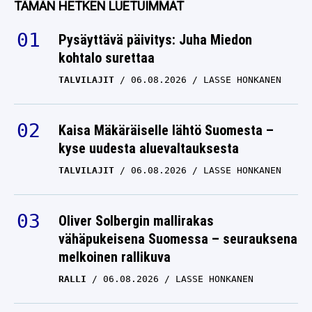
TÄMÄN HETKEN LUETUIMMAT
tonnin” lasku
Pysäyttävä päivitys: Juha Miedon
MARCUS GRÖNHOLM
kohtalo surettaa
15.11.2025
LASSE HONKANEN
TALVILAJIT
06.08.2026
LASSE HONKANEN
Marcus Grönholm yllätti
– VM:lle shokkiväite rallin
MM-sarjan
Kaisa Mäkäräiselle lähtö Suomesta –
tulevaisuudesta
kyse uudesta aluevaltauksesta
TALVILAJIT
06.08.2026
MARCUS GRÖNHOLM
LASSE HONKANEN
28.10.2025
LASSE HONKANEN
VM: Suomalaiskuski
Oliver Solbergin mallirakas
hyppäsi F1-auton rattiin
vähäpukeisena Suomessa – seurauksena
melkoinen rallikuva
– karu totuus selvisi
saman tien
RALLI
06.08.2026
LASSE HONKANEN
MARCUS GRÖNHOLM