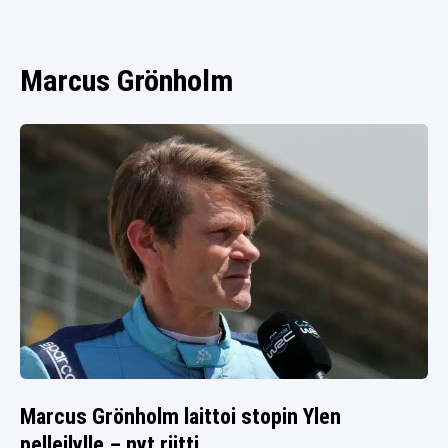
SPORTIVO TV
FUTIS
KAMPPAILU
Marcus Grönholm
OLYMPIALAISET
Marcus Grönholm laittoi stopin Ylen
pelleilylle – nyt riitti