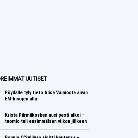
REIMMAT UUTISET
Pöydälle tyly tieto Alisa Vainiosta aivan
EM-kisojen alla
Yleisurheilu
Lasse Honkanen
Krista Pärmäkosken uusi pesti alkoi –
tuomio tuli ensimmäisen viikon jälkeen
Talvilajit
Lasse Honkanen
Ronnie O’Sullivan aloitti kautensa –