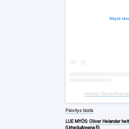
Näytä täm
Henkilön Škoda Motorsp
Päivitys tästä
.
LUE MYÖS:
Oliver Helander heit
(UrheiluAreena.fi)