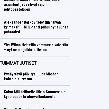
asiantuntijat vetivät rajun
johtopäätöksen
Muut lajit
Lasse Honkanen
Aleksander Barkov telottiin ”aivan
kylmäksi” – NHL-tähti puhui nyt suunsa
puhtaaksi
Jääkiekko
Lasse Honkanen
Yle: Wilma Heltelän vammasta vaiettiin
– nyt se on julkista tietoa
Yleisurheilu
Lasse Honkanen
TUIMMAT UUTISET
Pysäyttävä päivitys: Juha Miedon
kohtalo surettaa
Kaisa Mäkäräiselle lähtö Suomesta –
kyse uudesta aluevaltauksesta