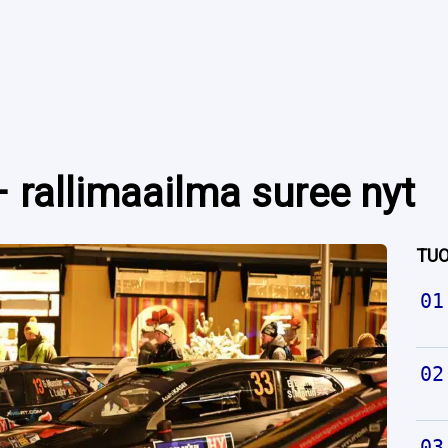
– rallimaailma suree nyt
TUO