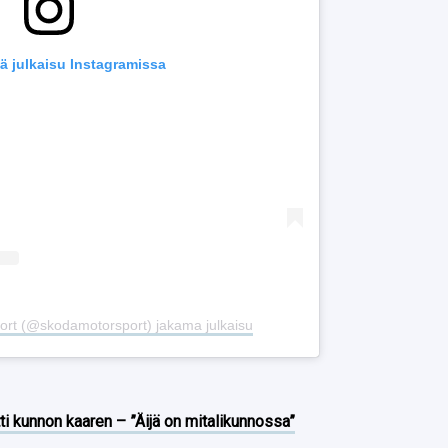
ä julkaisu Instagramissa
ort (@skodamotorsport) jakama julkaisu
ti kunnon kaaren – ”Äijä on mitalikunnossa”