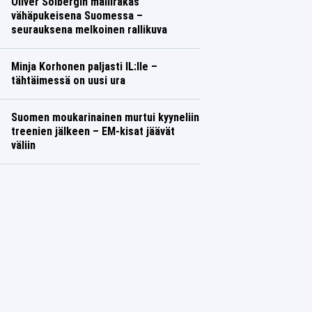
Oliver Solbergin mallirakas
vähäpukeisena Suomessa –
seurauksena melkoinen rallikuva
Minja Korhonen paljasti IL:lle –
tähtäimessä on uusi ura
Suomen moukarinainen murtui kyyneliin
treenien jälkeen – EM-kisat jäävät
väliin