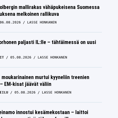
Solbergin mallirakas vähäpukeisena Suomessa
uksena melkoinen rallikuva
06.08.2026
LASSE HONKANEN
orhonen paljasti IL:lle – tähtäimessä on uusi
IT
05.08.2026
LASSE HONKANEN
moukarinainen murtui kyyneliin treenien
– EM-kisat jäävät väliin
EILU
05.08.2026
LASSE HONKANEN
einamo innostui kesämekostaan – laittoi