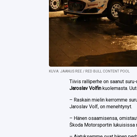
KUVA: JAANUS REE / RED BULL CONTENT POOL
Tiivis ralliperhe on saanut sur
Jaroslav Volfin
kuolemasta. Uuti
– Raskain mielin kerromme sur
Jaroslav Volf, on menehtynyt.
– Hänen osaamisensa, omistautu
Škoda Motorsportin lukuisissa 
– Ajatuksemme ovat hänen perhe