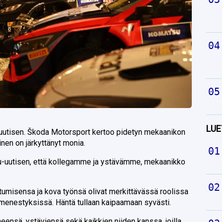
LUE
u-uutisen. Škoda Motorsport kertoo pidetyn mekaanikon
nen on järkyttänyt monia.
u-uutisen, että kollegamme ja ystävämme, mekaanikko
misensa ja kova työnsä olivat merkittävässä roolissa
menestyksissä. Häntä tullaan kaipaamaan syvästi.
ensä, ystäviensä sekä kaikkien niiden kanssa, joilla