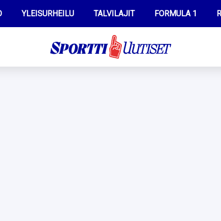
O
YLEISURHEILU
TALVILAJIT
FORMULA 1
R
WILMA HELTELÄ
IIVO NISKANEN
MUSTAFE MUUSE
KERTTU NISKANEN