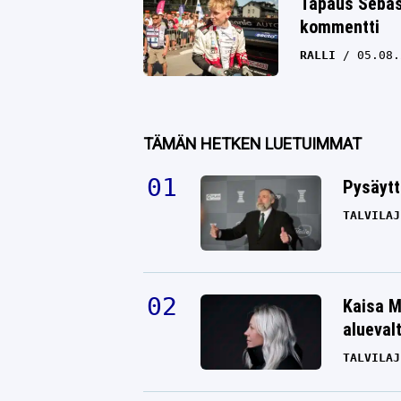
Tapaus Sebas
kommentti
RALLI
05.08.
TÄMÄN HETKEN LUETUIMMAT
Pysäytt
TALVILAJ
Kaisa M
alueval
TALVILAJ