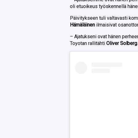
oli etuoikeus työskennellä hänen
Päivitykseen tuli valtavasti ko
Hämäläinen
ilmaisivat osanotto
– Ajatukseni ovat hänen perheens
Toyotan rallitähti
Oliver Solberg