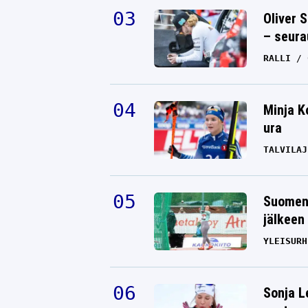
Oliver 
– seura
RALLI
Minja K
ura
TALVILAJ
Suomen 
jälkeen 
YLEISURH
Sonja L