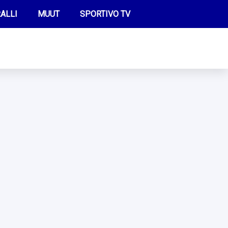
ALLI
MUUT
SPORTIVO TV
FUTIS
KAMPPAILU
OLYMPIALAISET