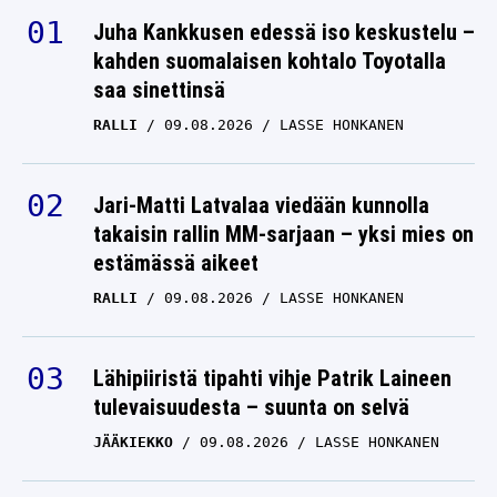
Juha Kankkusen edessä iso keskustelu –
ADRIAN NEWEY
17.06.2024
kahden suomalaisen kohtalo Toyotalla
LASSE HONKANEN
saa sinettinsä
F1:ssä muhii todellinen
RALLI
09.08.2026
LASSE HONKANEN
jymykaappaus – tässäkö
Red Bull -ässän seuraava
talli?
Jari-Matti Latvalaa viedään kunnolla
takaisin rallin MM-sarjaan – yksi mies on
ADRIAN NEWEY
30.05.2024
estämässä aikeet
LASSE HONKANEN
RALLI
09.08.2026
LASSE HONKANEN
Hurja käänne – BBC: Max
Verstappen voi nyt
Lähipiiristä tipahti vihje Patrik Laineen
halutessaan lähteä Red
tulevaisuudesta – suunta on selvä
Bullilta
JÄÄKIEKKO
09.08.2026
LASSE HONKANEN
ADRIAN NEWEY
07.05.2024
LASSE HONKANEN