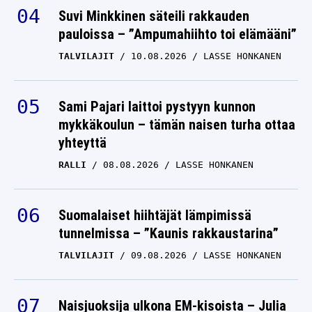
Suvi Minkkinen säteili rakkauden
F1: Max Verstappen
pauloissa – ”Ampumahiihto toi elämääni”
harmitteli Adrian Neweyn
lähtöä ja vähätteli
TALVILAJIT
10.08.2026
LASSE HONKANEN
nykyistä merkitystä –
”Iso osa ihmisistä ei
Sami Pajari laittoi pystyyn kunnon
edes ymmärrä, mitä hän
ADRIAN NEWEY
04.05.2024
mykkäkoulun – tämän naisen turha ottaa
oikeasti teki”
ANTTI METSÄLÄ
yhteyttä
RALLI
08.08.2026
LASSE HONKANEN
Suomalaiset hiihtäjät lämpimissä
tunnelmissa – ”Kaunis rakkaustarina”
TALVILAJIT
09.08.2026
LASSE HONKANEN
Naisjuoksija ulkona EM-kisoista – Julia