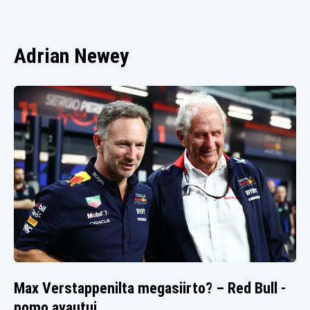
SPORTIVO TV
FUTIS
KAMPPAILU
Adrian Newey
OLYMPIALAISET
Max Verstappenilta megasiirto? – Red Bull -
pomo avautui