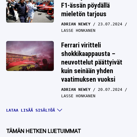
F1-ässän pöydällä
mieletön tarjous
ADRIAN NEWEY
23.07.2024
LASSE HONKANEN
Ferrari viritteli
shokkikaappausta –
neuvottelut päättyivät
kuin seinään yhden
vaatimuksen vuoksi
ADRIAN NEWEY
20.07.2024
LASSE HONKANEN
Tekeekö Ferrari
LATAA LISÄÄ SISÄLTÖÄ
megakaappauksen F1-
sarjassa? Asiantuntija
TÄMÄN HETKEN LUETUIMMAT
heitti bensaa liekkeihin