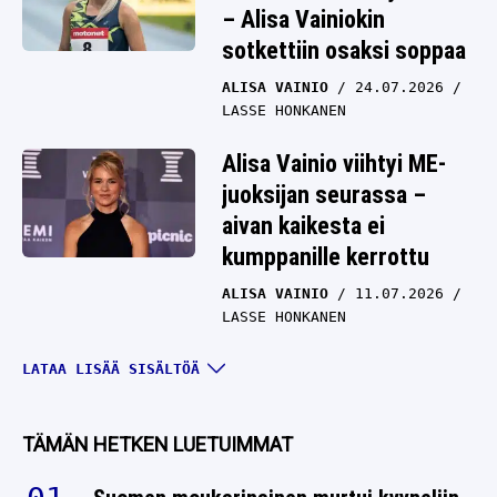
– Alisa Vainiokin
sotkettiin osaksi soppaa
ALISA VAINIO
24.07.2026
LASSE HONKANEN
Alisa Vainio viihtyi ME-
juoksijan seurassa –
aivan kaikesta ei
kumppanille kerrottu
ALISA VAINIO
11.07.2026
LASSE HONKANEN
Mies haastoi Alisa
LATAA LISÄÄ SISÄLTÖÄ
Vainion – peli oli selvä 45
sekunnissa
TÄMÄN HETKEN LUETUIMMAT
ALISA VAINIO
03.07.2026
LASSE HONKANEN