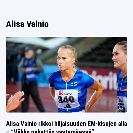
SPORTIVO TV
FUTIS
KAMPPAILU
Alisa Vainio
OLYMPIALAISET
Alisa Vainio rikkoi hiljaisuuden EM-kisojen alla
– ”Viikko pakettiin vastamäessä”