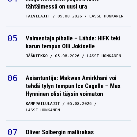
tähtäimessä on uusi ura
Helsingissä
TALVILAJIT
05.08.2026
LASSE HONKANEN
ALISA VAINIO
07.06.2026
LASSE HONKANEN
Valmentaja pihalle – Lähde: HIFK teki
karun tempun Olli Jokiselle
JÄÄKIEKKO
05.08.2026
LASSE HONKANEN
Asiantuntija: Makwan Amirkhani voi
tehdä tylyn tempun Ice Cagelle – Max
Hynninen olisi täysin voimaton
KAMPPAILULAJIT
05.08.2026
LASSE HONKANEN
Oliver Solbergin mallirakas