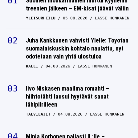
Suomen moukarinainen murtui kyyneliin
treenien jälkeen – EM-kisat jäävät väliin
”Se on siinä” – Alisa
YLEISURHEILU
05.08.2026
LASSE HONKANEN
Vainion kannalta
merkittävä päivitys
Juha Kankkunen vahvisti Ylelle: Toyotan
ALISA VAINIO
24.06.2026
suomalaiskuskin kohtalo naulattu, nyt
LASSE HONKANEN
odotetaan vain yhtä ulostuloa
Alisa Vainiolta älytön
RALLI
04.08.2026
LASSE HONKANEN
veto – miehet tippuivat
kyydistä hetkessä:
”Tuossa ei ole mitään
Iivo Niskasen maailma romahti –
hiihtotähti lausui hyytävät sanat
järkeä”
lähipiirilleen
ALISA VAINIO
10.06.2026
LASSE HONKANEN
TALVILAJIT
04.08.2026
LASSE HONKANEN
Alisa Vainio kuvattiin
Minja Korhonen paljasti IL:lle –
muusikkotähden kanssa