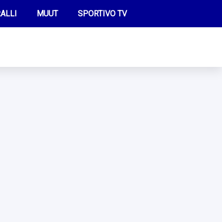
ALLI
MUUT
SPORTIVO TV
FUTIS
KAMPPAILU
OLYMPIALAISET