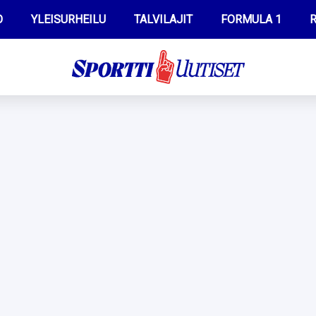
O
YLEISURHEILU
TALVILAJIT
FORMULA 1
R
WILMA HELTELÄ
IIVO NISKANEN
MUSTAFE MUUSE
KERTTU NISKANEN