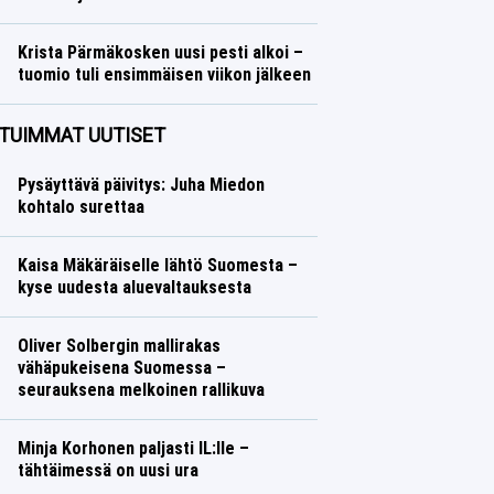
Yleisurheilu
Lasse Honkanen
Krista Pärmäkosken uusi pesti alkoi –
tuomio tuli ensimmäisen viikon jälkeen
Talvilajit
Lasse Honkanen
TUIMMAT UUTISET
Pysäyttävä päivitys: Juha Miedon
kohtalo surettaa
Kaisa Mäkäräiselle lähtö Suomesta –
kyse uudesta aluevaltauksesta
Oliver Solbergin mallirakas
vähäpukeisena Suomessa –
seurauksena melkoinen rallikuva
Minja Korhonen paljasti IL:lle –
tähtäimessä on uusi ura