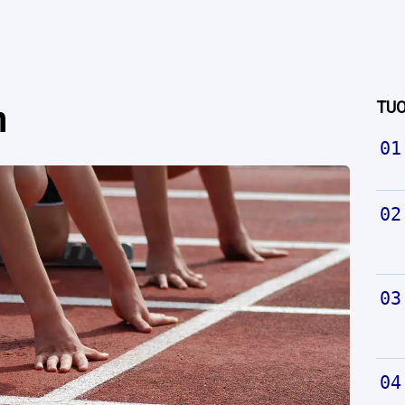
TUO
n