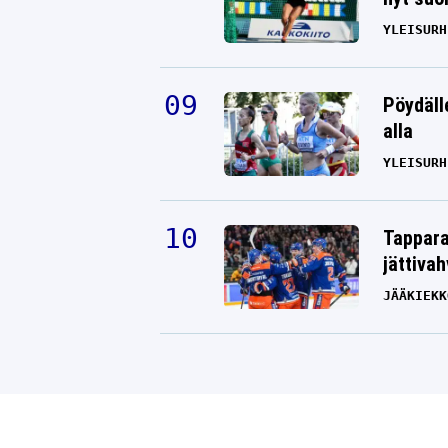
YLEISURH
Pöydäll
alla
YLEISURH
Tappara
jättiva
JÄÄKIEKK