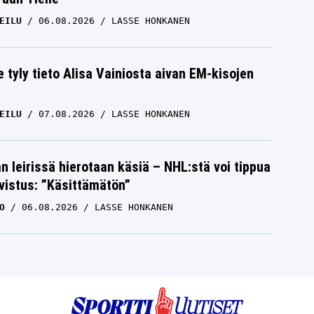
EILU
06.08.2026
LASSE HONKANEN
e tyly tieto Alisa Vainiosta aivan EM-kisojen
EILU
07.08.2026
LASSE HONKANEN
n leirissä hierotaan käsiä – NHL:stä voi tippua
hvistus: ”Käsittämätön”
O
06.08.2026
LASSE HONKANEN