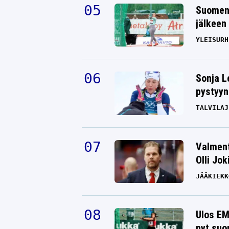
Suomen 
jälkeen 
YLEISURH
Sonja L
pystyyn
TALVILAJ
Valment
Olli Jok
JÄÄKIEKK
Ulos EM
nyt suo