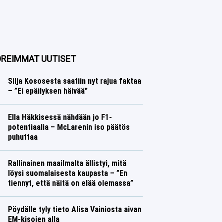
REIMMAT UUTISET
Silja Kososesta saatiin nyt rajua faktaa
– ”Ei epäilyksen häivää”
Yleisurheilu
Lasse Honkanen
Ella Häkkisessä nähdään jo F1-
potentiaalia – McLarenin iso päätös
puhuttaa
Formula 1
Lasse Honkanen
Rallinainen maailmalta ällistyi, mitä
löysi suomalaisesta kaupasta – ”En
tiennyt, että näitä on elää olemassa”
Ralli
Lasse Honkanen
Pöydälle tyly tieto Alisa Vainiosta aivan
EM-kisojen alla