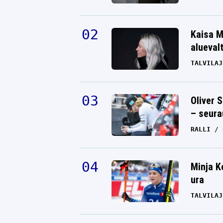
Kaisa M
alueval
TALVILAJ
Oliver 
– seura
RALLI
Minja K
ura
TALVILAJ