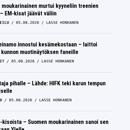
moukarinainen murtui kyyneliin treenien
– EM-kisat jäävät väliin
EILU
05.08.2026
LASSE HONKANEN
einamo innostui kesämekostaan – laittoi
 kunnon muotinäytöksen faneille
IT
05.08.2026
LASSE HONKANEN
aja pihalle – Lähde: HIFK teki karun tempun
iselle
O
05.08.2026
LASSE HONKANEN
-kisoista – Suomen moukarinainen sanoi sen
raan Ylelle