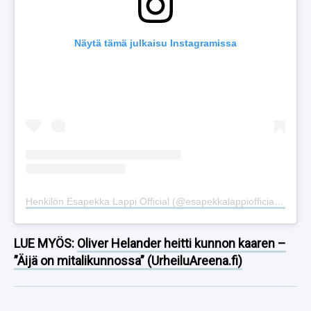
Näytä tämä julkaisu Instagramissa
Henkilön Esapekka Lappi Official (@esapekkalappiofficial) jakama julkaisu
LUE MYÖS:
Oliver Helander heitti kunnon kaaren –
”Äijä on mitalikunnossa” (UrheiluAreena.fi)