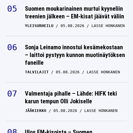
Suomen moukarinainen murtui kyyneliin
treenien jälkeen – EM-kisat jäävät väliin
YLEISURHEILU
05.08.2026
LASSE HONKANEN
Sonja Leinamo innostui kesämekostaan
– laittoi pystyyn kunnon muotinäytöksen
faneille
TALVILAJIT
05.08.2026
LASSE HONKANEN
Valmentaja pihalle – Lähde: HIFK teki
karun tempun Olli Jokiselle
JÄÄKIEKKO
05.08.2026
LASSE HONKANEN
Ulos EM-kisoista – Suomen