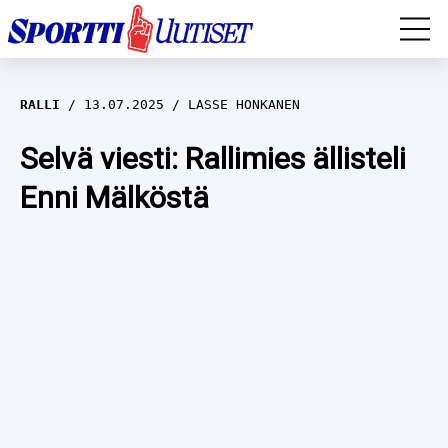
EM-YLEISURHEILU
RALLI
13.07.2025
LASSE HONKANEN
JÄÄKIEKKO
Selvä viesti: Rallimies ällisteli
Enni Mälköstä
YLEISURHEILU
TALVILAJIT
WILMA HELTELÄ
FORMULA 1
MUSTAFE MUUSE
IIVO NISKANEN
RALLI
KERTTU NISKANEN
MUUT