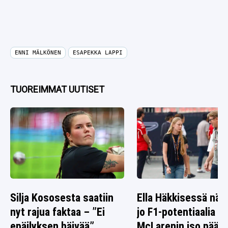
ENNI MÄLKÖNEN
ESAPEKKA LAPPI
TUOREIMMAT UUTISET
Silja Kososesta saatiin
Ella Häkkisessä nä
nyt rajua faktaa – ”Ei
jo F1-potentiaalia –
epäilyksen häivää”
McLarenin iso päät