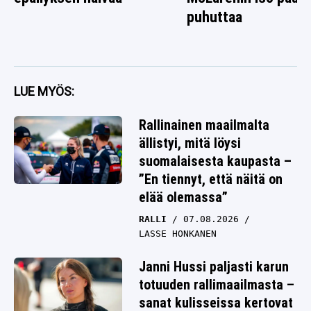
puhuttaa
LUE MYÖS:
Rallinainen maailmalta
ällistyi, mitä löysi
suomalaisesta kaupasta –
”En tiennyt, että näitä on
elää olemassa”
RALLI
07.08.2026
LASSE HONKANEN
Janni Hussi paljasti karun
totuuden rallimaailmasta –
sanat kulisseissa kertovat