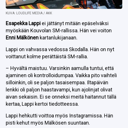
KUVA: LOUDLIFE MEDIA / AKK
Esapekka Lappi
ei jättänyt mitään epäselväksi
myöskään Kouvolan SM-rallissa. Hän vei voiton
Enni Mälkönen
kartanlukijanaan.
Lappi on vahvassa vedossa Skodalla. Hän on nyt
voittanut kolme perättäistä SM-rallia.
– Hyvältä maistuu. Varsinkin aamulla tuntui, että
ajaminen oli kontrolloidumpaa. Vaikka pito vaihteli
silloinkin, oli se paljon tasaisempaa. Iltapäivän
lenkki oli paljon haastavampi, kun ajolinjat olivat
aivan sekaisin. Ei se onneksi meitä haitannut tällä
kertaa, Lappi kertoi tiedotteessa.
Lappi hehkutti voittoa myös Instagramissa. Hän
pisti kehut myös Mälkösen suuntaan.