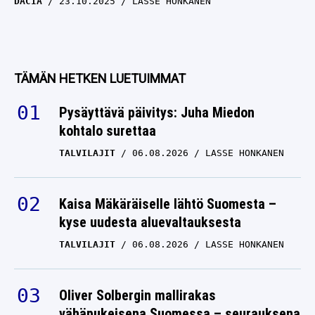
DACIA
23.10.2025
LASSE HONKANEN
TÄMÄN HETKEN LUETUIMMAT
Pysäyttävä päivitys: Juha Miedon
kohtalo surettaa
TALVILAJIT
06.08.2026
LASSE HONKANEN
Kaisa Mäkäräiselle lähtö Suomesta –
kyse uudesta aluevaltauksesta
TALVILAJIT
06.08.2026
LASSE HONKANEN
Oliver Solbergin mallirakas
vähäpukeisena Suomessa – seurauksena