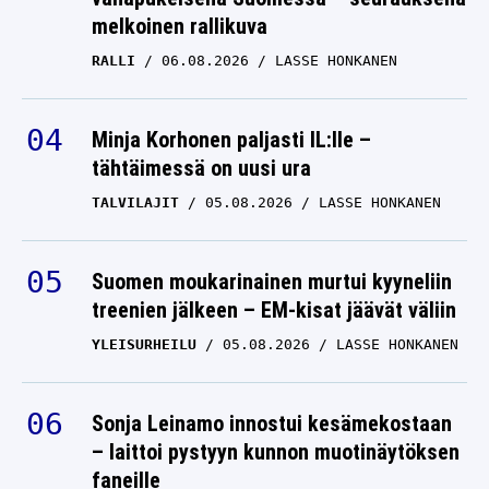
melkoinen rallikuva
RALLI
06.08.2026
LASSE HONKANEN
Minja Korhonen paljasti IL:lle –
tähtäimessä on uusi ura
TALVILAJIT
05.08.2026
LASSE HONKANEN
Suomen moukarinainen murtui kyyneliin
treenien jälkeen – EM-kisat jäävät väliin
YLEISURHEILU
05.08.2026
LASSE HONKANEN
Sonja Leinamo innostui kesämekostaan
– laittoi pystyyn kunnon muotinäytöksen
faneille