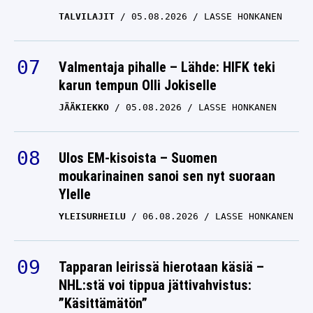
TALVILAJIT
05.08.2026
LASSE HONKANEN
Valmentaja pihalle – Lähde: HIFK teki
karun tempun Olli Jokiselle
JÄÄKIEKKO
05.08.2026
LASSE HONKANEN
Ulos EM-kisoista – Suomen
moukarinainen sanoi sen nyt suoraan
Ylelle
YLEISURHEILU
06.08.2026
LASSE HONKANEN
Tapparan leirissä hierotaan käsiä –
NHL:stä voi tippua jättivahvistus:
”Käsittämätön”