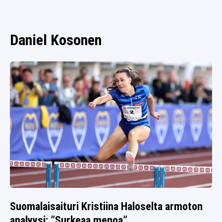
SPORTIVO TV
FUTIS
KAMPPAILU
Daniel Kosonen
OLYMPIALAISET
Suomalaisaituri Kristiina Haloselta armoton
analyysi: ”Surkeaa menoa”