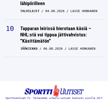
lähipiirilleen
TALVILAJIT
04.08.2026
LASSE HONKANEN
Tapparan leirissä hierotaan käsiä –
NHL:stä voi tippua jättivahvistus:
”Käsittämätön”
JÄÄKIEKKO
06.08.2026
LASSE HONKANEN
SporttiUutiset.fi: Tärkeimmät urheilu-uutiset kootusti sinulle 24/7