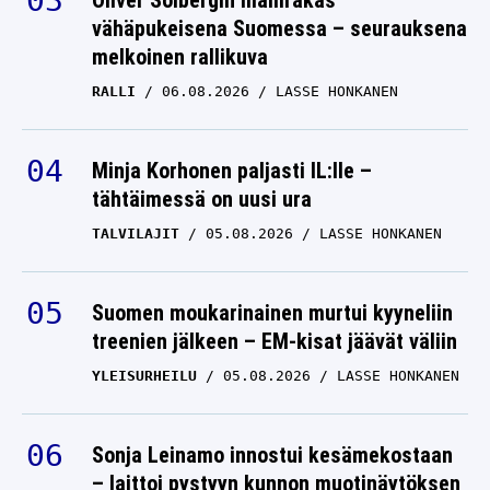
Oliver Solbergin mallirakas
vähäpukeisena Suomessa – seurauksena
melkoinen rallikuva
RALLI
06.08.2026
LASSE HONKANEN
Minja Korhonen paljasti IL:lle –
tähtäimessä on uusi ura
TALVILAJIT
05.08.2026
LASSE HONKANEN
Suomen moukarinainen murtui kyyneliin
treenien jälkeen – EM-kisat jäävät väliin
YLEISURHEILU
05.08.2026
LASSE HONKANEN
Sonja Leinamo innostui kesämekostaan
– laittoi pystyyn kunnon muotinäytöksen