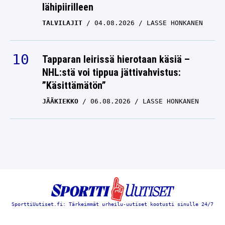
lähipiirilleen
TALVILAJIT
04.08.2026
LASSE HONKANEN
Tapparan leirissä hierotaan käsiä –
NHL:stä voi tippua jättivahvistus:
”Käsittämätön”
JÄÄKIEKKO
06.08.2026
LASSE HONKANEN
SporttiUutiset.fi: Tärkeimmät urheilu-uutiset kootusti sinulle 24/7