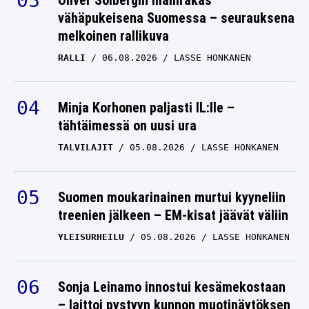
Oliver Solbergin mallirakas
vähäpukeisena Suomessa – seurauksena
melkoinen rallikuva
RALLI
06.08.2026
LASSE HONKANEN
Minja Korhonen paljasti IL:lle –
tähtäimessä on uusi ura
TALVILAJIT
05.08.2026
LASSE HONKANEN
Suomen moukarinainen murtui kyyneliin
treenien jälkeen – EM-kisat jäävät väliin
YLEISURHEILU
05.08.2026
LASSE HONKANEN
Sonja Leinamo innostui kesämekostaan
– laittoi pystyyn kunnon muotinäytöksen