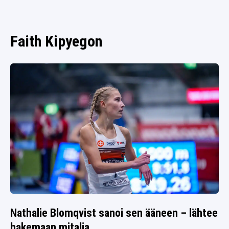
SPORTIVO TV
FUTIS
KAMPPAILU
Faith Kipyegon
OLYMPIALAISET
Nathalie Blomqvist sanoi sen ääneen – lähtee
hakemaan mitalia