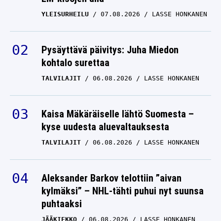
YLEISURHEILU
07.08.2026
LASSE HONKANEN
Oliver Helander uhkui
itseluottamusta –
herkullinen arvio
Pysäyttävä päivitys: Juha Miedon
finaalista
kohtalo surettaa
TALVILAJIT
06.08.2026
YLEISURHEILU
LASSE HONKANEN
07.08.2024
OTTO PALOJÄRVI
Lassi Etelätalo mitalista
Kaisa Mäkäräiselle lähtö Suomesta –
– ”H*lvetin pitkälle pitää
kyse uudesta aluevaltauksesta
heittää”
TALVILAJIT
06.08.2026
LASSE HONKANEN
YLEISURHEILU
06.08.2024
OTTO PALOJÄRVI
Aleksander Barkov telottiin ”aivan
Sara Lappalainen
kylmäksi” – NHL-tähti puhui nyt suunsa
puhtaaksi
hukassa – ”En mä jaksa”
JÄÄKIEKKO
06.08.2026
LASSE HONKANEN
YLEISURHEILU
06.08.2024