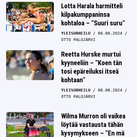
Lotta Harala harmitteli
kilpakumppaninsa
kohtaloa – ”Suuri suru”
YLEISURHEILU
08.08.2024
OTTO PALOJÄRVI
Reetta Hurske murtui
kyyneeliin – ”Koen tän
tosi epäreiluksi itseä
kohtaan”
YLEISURHEILU
08.08.2024
OTTO PALOJÄRVI
Wilma Murron oli vaikea
löytää vastausta tähän
kysymykseen – ”En mä