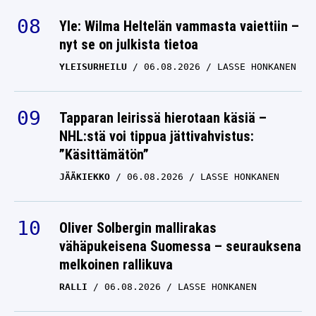
Yle: Wilma Heltelän vammasta vaiettiin –
nyt se on julkista tietoa
YLEISURHEILU
06.08.2026
LASSE HONKANEN
Tapparan leirissä hierotaan käsiä –
NHL:stä voi tippua jättivahvistus:
”Käsittämätön”
JÄÄKIEKKO
06.08.2026
LASSE HONKANEN
Oliver Solbergin mallirakas
vähäpukeisena Suomessa – seurauksena
melkoinen rallikuva
RALLI
06.08.2026
LASSE HONKANEN