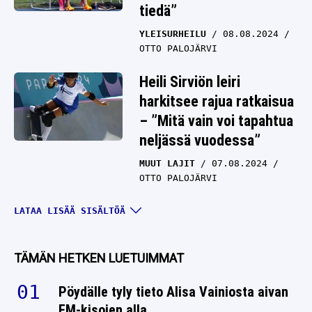
tiedä”
YLEISURHEILU
08.08.2024
OTTO PALOJÄRVI
Heili Sirviön leiri
harkitsee rajua ratkaisua
– ”Mitä vain voi tapahtua
neljässä vuodessa”
MUUT LAJIT
07.08.2024
OTTO PALOJÄRVI
Toni Keränen yritti
LATAA LISÄÄ SISÄLTÖÄ
karsinnoissa heittää
mahdollisimman lähelle
TÄMÄN HETKEN LUETUIMMAT
kihlattuaan
Pöydälle tyly tieto Alisa Vainiosta aivan
YLEISURHEILU
07.08.2024
EM-kisojen alla
OTTO PALOJÄRVI