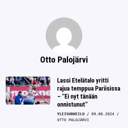
SPORTIVO TV
FUTIS
KAMPPAILU
OLYMPIALAISET
Otto Palojärvi
Lassi Etelätalo yritti
rajua temppua Pariisissa
– ”Ei nyt tänään
onnistunut”
YLEISURHEILU
09.08.2024
OTTO PALOJÄRVI