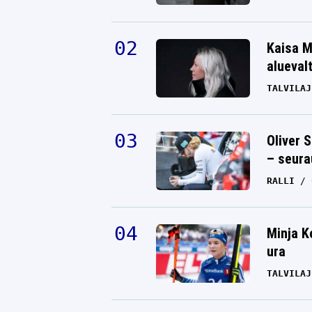
Kaisa M
alueval
TALVILAJ
Oliver 
– seura
RALLI
Minja K
ura
TALVILAJ