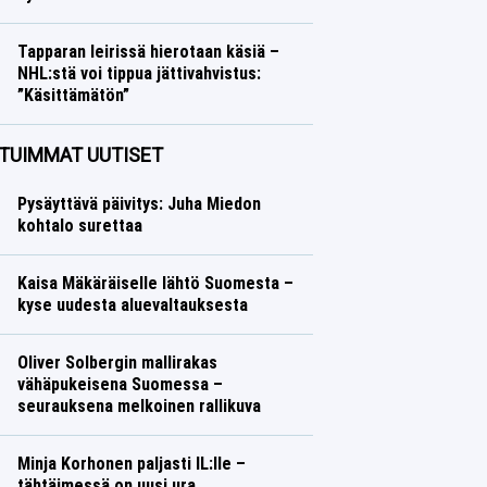
Talvilajit
Lasse Honkanen
Tapparan leirissä hierotaan käsiä –
NHL:stä voi tippua jättivahvistus:
”Käsittämätön”
Jääkiekko
Lasse Honkanen
TUIMMAT UUTISET
Pysäyttävä päivitys: Juha Miedon
kohtalo surettaa
Kaisa Mäkäräiselle lähtö Suomesta –
kyse uudesta aluevaltauksesta
Oliver Solbergin mallirakas
vähäpukeisena Suomessa –
seurauksena melkoinen rallikuva
Minja Korhonen paljasti IL:lle –
tähtäimessä on uusi ura