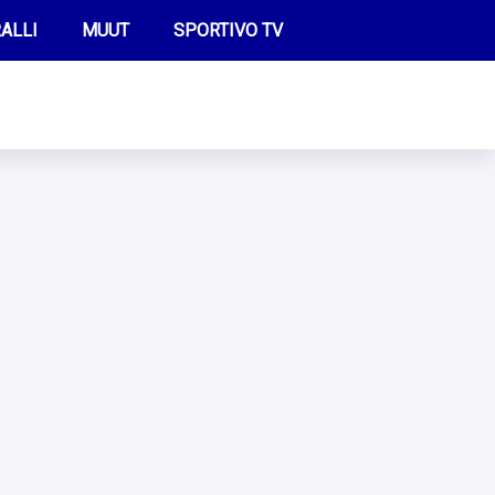
ALLI
MUUT
SPORTIVO TV
FUTIS
KAMPPAILU
OLYMPIALAISET