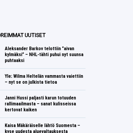
REIMMAT UUTISET
Aleksander Barkov telottiin ”aivan
kylmäksi” – NHL-tähti puhui nyt suunsa
puhtaaksi
Jääkiekko
Lasse Honkanen
Yle: Wilma Heltelän vammasta vaiettiin
– nyt se on julkista tietoa
Yleisurheilu
Lasse Honkanen
Janni Hussi paljasti karun totuuden
rallimaailmasta – sanat kulisseissa
kertovat kaiken
Ralli
Lasse Honkanen
Kaisa Mäkäräiselle lähtö Suomesta –
kyse uudesta aluevaltauksesta