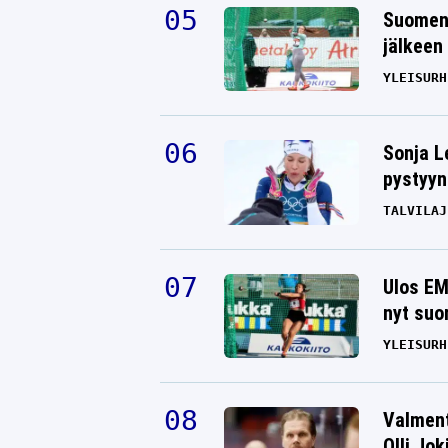
Suomen 
jälkeen 
YLEISURH
Sonja L
pystyyn
TALVILAJ
Ulos EM
nyt suo
YLEISURH
Valment
Olli Jok