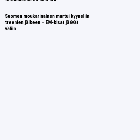
Suomen moukarinainen murtui kyyneliin
treenien jälkeen – EM-kisat jäävät
väliin