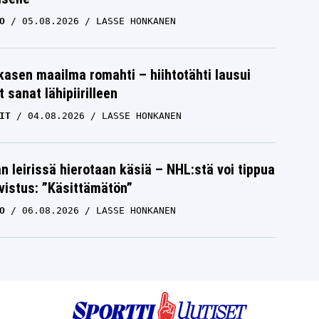
O
05.08.2026
LASSE HONKANEN
skasen maailma romahti – hiihtotähti lausui
 sanat lähipiirilleen
IT
04.08.2026
LASSE HONKANEN
n leirissä hierotaan käsiä – NHL:stä voi tippua
hvistus: ”Käsittämätön”
O
06.08.2026
LASSE HONKANEN