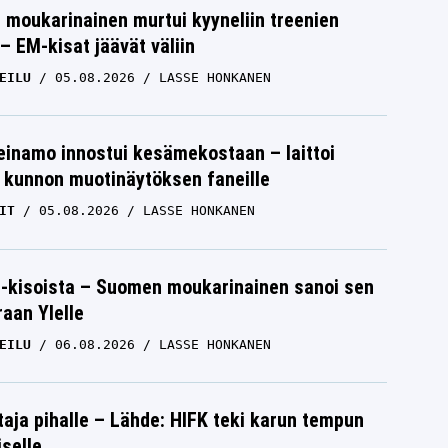
moukarinainen murtui kyyneliin treenien
– EM-kisat jäävät väliin
EILU
05.08.2026
LASSE HONKANEN
einamo innostui kesämekostaan – laittoi
 kunnon muotinäytöksen faneille
IT
05.08.2026
LASSE HONKANEN
-kisoista – Suomen moukarinainen sanoi sen
raan Ylelle
EILU
06.08.2026
LASSE HONKANEN
aja pihalle – Lähde: HIFK teki karun tempun
iselle