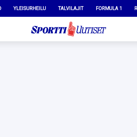
O
YLEISURHEILU
TALVILAJIT
FORMULA 1
R
WILMA HELTELÄ
IIVO NISKANEN
MUSTAFE MUUSE
KERTTU NISKANEN