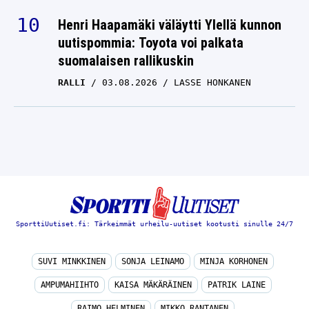
Henri Haapamäki väläytti Ylellä kunnon
uutispommia: Toyota voi palkata
suomalaisen rallikuskin
RALLI
03.08.2026
LASSE HONKANEN
SporttiUutiset.fi: Tärkeimmät urheilu-uutiset kootusti sinulle 24/7
SUVI MINKKINEN
SONJA LEINAMO
MINJA KORHONEN
AMPUMAHIIHTO
KAISA MÄKÄRÄINEN
PATRIK LAINE
RAIMO HELMINEN
MIKKO RANTANEN