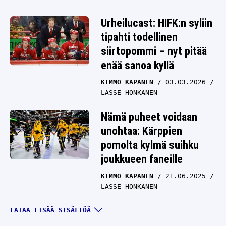
Urheilucast: HIFK:n syliin
tipahti todellinen
siirtopommi – nyt pitää
enää sanoa kyllä
KIMMO KAPANEN
03.03.2026
LASSE HONKANEN
Nämä puheet voidaan
unohtaa: Kärppien
pomolta kylmä suihku
joukkueen faneille
KIMMO KAPANEN
21.06.2025
LASSE HONKANEN
Kimmo Kapanen otti ja
LATAA LISÄÄ SISÄLTÖÄ
lähti SHL-seurasta –