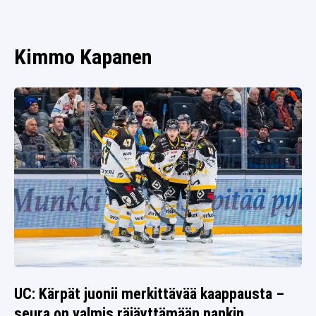
SPORTIVO TV
FUTIS
KAMPPAILU
Kimmo Kapanen
OLYMPIALAISET
UC: Kärpät juonii merkittävää kaappausta –
seura on valmis räjäyttämään pankin