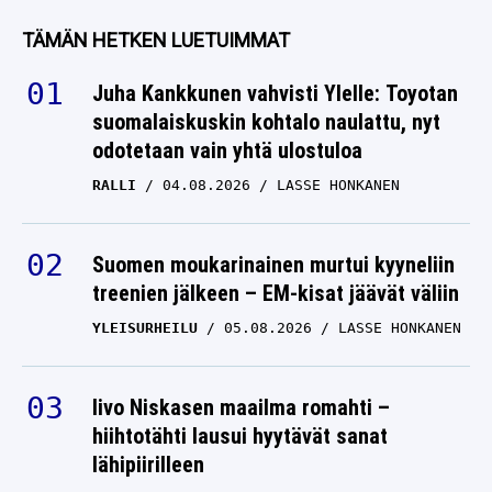
fanien reaktio oli
TÄMÄN HETKEN LUETUIMMAT
melkoinen
Juha Kankkunen vahvisti Ylelle: Toyotan
KIMMO KAPANEN
08.04.2025
suomalaiskuskin kohtalo naulattu, nyt
LASSE HONKANEN
odotetaan vain yhtä ulostuloa
Olli Jokinen sai loistavia
RALLI
04.08.2026
LASSE HONKANEN
uutisia
KIMMO KAPANEN
11.11.2024
Suomen moukarinainen murtui kyyneliin
LASSE HONKANEN
treenien jälkeen – EM-kisat jäävät väliin
YLEISURHEILU
05.08.2026
LASSE HONKANEN
Iivo Niskasen maailma romahti –
hiihtotähti lausui hyytävät sanat
lähipiirilleen