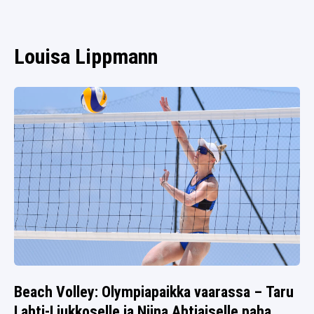
SPORTIVO TV
FUTIS
KAMPPAILU
Louisa Lippmann
OLYMPIALAISET
Beach Volley: Olympiapaikka vaarassa – Taru
Lahti-Liukkoselle ja Niina Ahtiaiselle paha