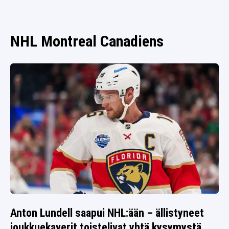
SPORTIVO TV
FUTIS
KAMPPAILU
NHL Montreal Canadiens
OLYMPIALAISET
Anton Lundell saapui NHL:ään – ällistyneet
joukkuekaverit toistelivat yhtä kysymystä