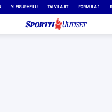
O
YLEISURHEILU
TALVILAJIT
FORMULA 1
R
WILMA HELTELÄ
IIVO NISKANEN
MUSTAFE MUUSE
KERTTU NISKANEN