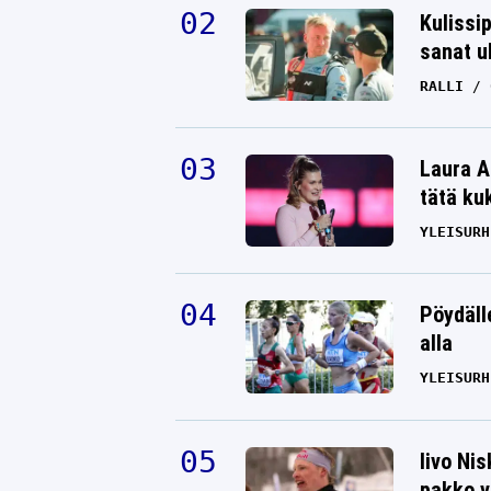
Kulissi
sanat u
RALLI
Laura A
tätä ku
YLEISURH
Pöydäll
alla
YLEISURH
Iivo Ni
pakko v