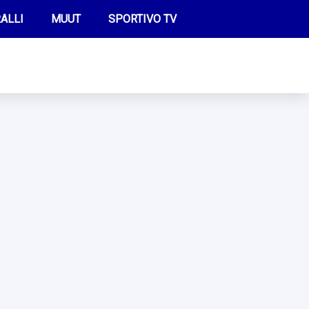
ALLI
MUUT
SPORTIVO TV
FUTIS
KAMPPAILU
OLYMPIALAISET