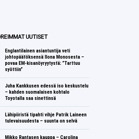
REIMMAT UUTISET
Englantilainen asiantuntija veti
johtopäätöksensä Ilona Monosesta –
povaa EM-kisanöyryytystä: ”Tarttuu
syöttiin”
Yleisurheilu
Lasse Honkanen
Juha Kankkusen edessä iso keskustelu
– kahden suomalaisen kohtalo
Toyotalla saa sinettinsä
Ralli
Lasse Honkanen
Lähipiiristä tipahti vihje Patrik Laineen
tulevaisuudesta – suunta on selvä
Jääkiekko
Lasse Honkanen
Mikko Rantasen kauppa – Carolina