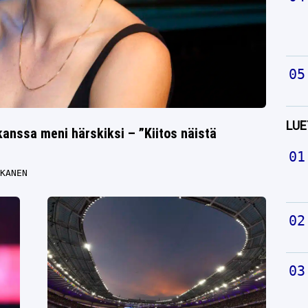
LUE
kanssa meni härskiksi – ”Kiitos näistä
KANEN