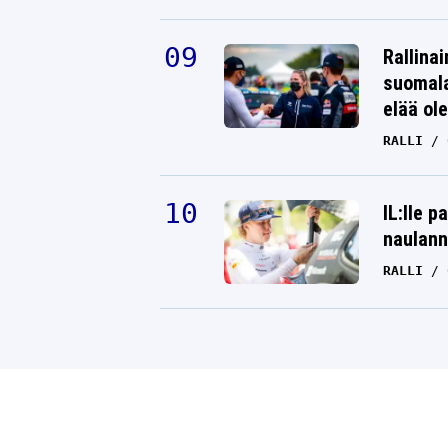
Rallinai
suomala
elää ol
RALLI
IL:lle p
naulann
RALLI