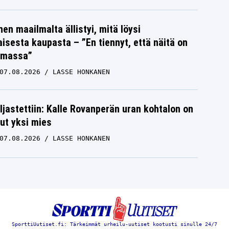
nen maailmalta ällistyi, mitä löysi
isesta kaupasta – ”En tiennyt, että näitä on
emassa”
07.08.2026
LASSE HONKANEN
aljastettiin: Kalle Rovanperän uran kohtalon on
ut yksi mies
07.08.2026
LASSE HONKANEN
SporttiUutiset.fi: Tärkeimmät urheilu-uutiset kootusti sinulle 24/7