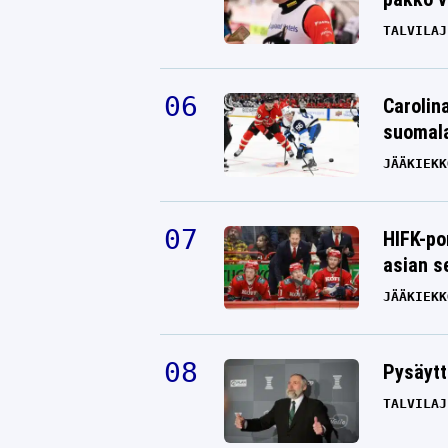
TALVILAJ
Carolin
suomala
JÄÄKIEKK
HIFK-po
asian s
JÄÄKIEKK
Pysäytt
TALVILAJ