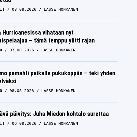
IT
08.08.2026
LASSE HONKANEN
a Hurricanesissa vihataan nyt
ispelaajaa – tämä temppu ylitti rajan
O
07.08.2026
LASSE HONKANEN
mo pamahti paikalle pukukoppiin – teki yhden
elväksi
O
08.08.2026
LASSE HONKANEN
ävä päivitys: Juha Miedon kohtalo surettaa
IT
06.08.2026
LASSE HONKANEN