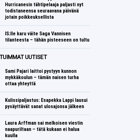
Hurricanesin tähtipelaaja paljasti nyt
todistaneensa seuraavana päivänä
jotain poikkeuksellista
Jääkiekko
Lasse Honkanen
IS:lle karu väite Saga Vannisen
tilanteesta – tähän pisteeseen on tultu
Yleisurheilu
Lasse Honkanen
TUIMMAT UUTISET
Sami Pajari laittoi pystyyn kunnon
mykkäkoulun – tämän naisen turha
ottaa yhteyttä
Kulissipaljastus: Esapekka Lappi lausui
pysäyttävät sanat ulosajonsa jälkeen
Laura Arffman sai melkoisen viestin
naapuriltaan – tätä kukaan ei halua
kuulla