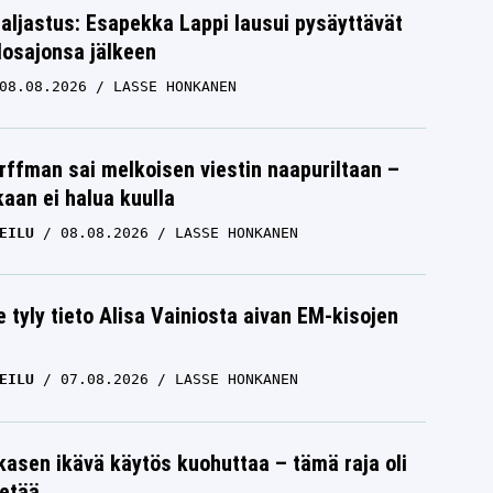
paljastus: Esapekka Lappi lausui pysäyttävät
losajonsa jälkeen
08.08.2026
LASSE HONKANEN
rffman sai melkoisen viestin naapuriltaan –
kaan ei halua kuulla
EILU
08.08.2026
LASSE HONKANEN
e tyly tieto Alisa Vainiosta aivan EM-kisojen
EILU
07.08.2026
LASSE HONKANEN
skasen ikävä käytös kuohuttaa – tämä raja oli
etää