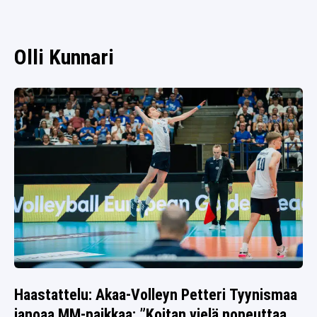
SPORTIVO TV
FUTIS
KAMPPAILU
Olli Kunnari
OLYMPIALAISET
Haastattelu: Akaa-Volleyn Petteri Tyynismaa
janoaa MM-paikkaa: ”Koitan vielä nopeuttaa