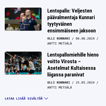
Lentopallo: Veljesten
päävalmentaja Kunnari
tyytyväinen
ensimmäiseen jaksoon
OLLI KUNNARI
06.06.2024
ANTTI METSÄLÄ
Lentopallomiehille hieno
voitto Virosta –
Asetelmat Kultaisessa
liigassa paranivat
OLLI KUNNARI
25.05.2024
ANTTI METSÄLÄ
Tässä Olli Kunnarin
LATAA LISÄÄ SISÄLTÖÄ
valinnat