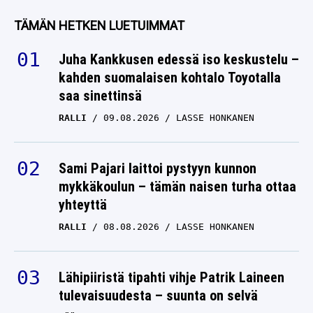
lentopallomiesten
TÄMÄN HETKEN LUETUIMMAT
Kultaiseen liigaan
Juha Kankkusen edessä iso keskustelu –
OLLI KUNNARI
10.05.2024
kahden suomalaisen kohtalo Toyotalla
ANTTI METSÄLÄ
saa sinettinsä
RALLI
09.08.2026
LASSE HONKANEN
Sami Pajari laittoi pystyyn kunnon
mykkäkoulun – tämän naisen turha ottaa
yhteyttä
RALLI
08.08.2026
LASSE HONKANEN
Lähipiiristä tipahti vihje Patrik Laineen
tulevaisuudesta – suunta on selvä