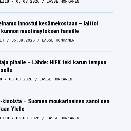
EILU
05.08.2026
LASSE HONKANEN
einamo innostui kesämekostaan – laittoi
 kunnon muotinäytöksen faneille
IT
05.08.2026
LASSE HONKANEN
aja pihalle – Lähde: HIFK teki karun tempun
iselle
O
05.08.2026
LASSE HONKANEN
-kisoista – Suomen moukarinainen sanoi sen
raan Ylelle
EILU
06.08.2026
LASSE HONKANEN