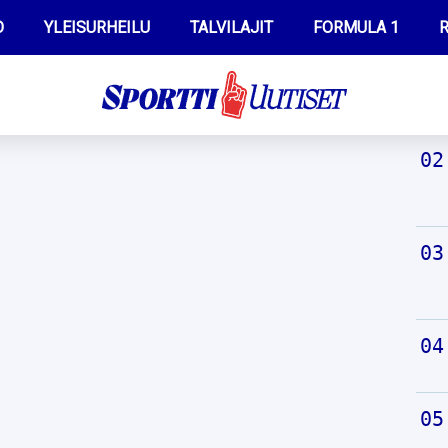
O
YLEISURHEILU
TALVILAJIT
FORMULA 1
R
TUO
WILMA HELTELÄ
IIVO NISKANEN
MUSTAFE MUUSE
KERTTU NISKANEN