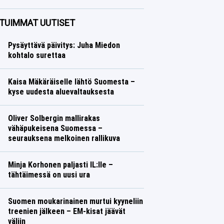
Talvilajit
Lasse Honkanen
TUIMMAT UUTISET
Pysäyttävä päivitys: Juha Miedon
kohtalo surettaa
Kaisa Mäkäräiselle lähtö Suomesta –
kyse uudesta aluevaltauksesta
Oliver Solbergin mallirakas
vähäpukeisena Suomessa –
seurauksena melkoinen rallikuva
Minja Korhonen paljasti IL:lle –
tähtäimessä on uusi ura
Suomen moukarinainen murtui kyyneliin
treenien jälkeen – EM-kisat jäävät
väliin