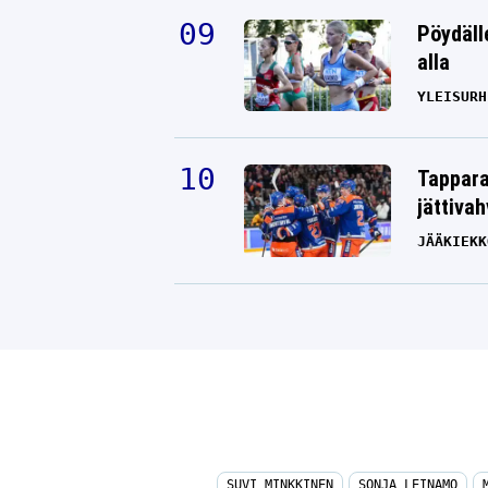
Pöydäll
alla
YLEISURH
Tappara
jättiva
JÄÄKIEKK
SUVI MINKKINEN
SONJA LEINAMO