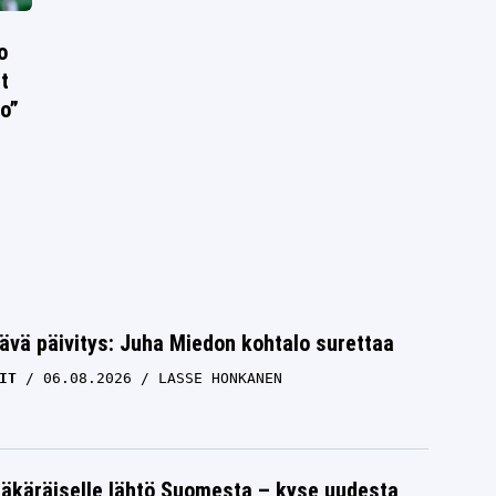
o
t
ko”
ävä päivitys: Juha Miedon kohtalo surettaa
IT
06.08.2026
LASSE HONKANEN
äkäräiselle lähtö Suomesta – kyse uudesta