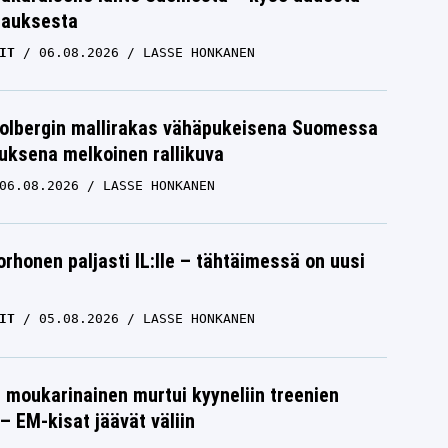
tauksesta
IT
06.08.2026
LASSE HONKANEN
Solbergin mallirakas vähäpukeisena Suomessa
uksena melkoinen rallikuva
06.08.2026
LASSE HONKANEN
orhonen paljasti IL:lle – tähtäimessä on uusi
IT
05.08.2026
LASSE HONKANEN
moukarinainen murtui kyyneliin treenien
– EM-kisat jäävät väliin