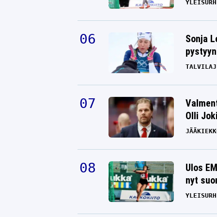
YLEISURH
Sonja L
pystyyn
TALVILAJ
Valment
Olli Jok
JÄÄKIEKK
Ulos EM
nyt suo
YLEISURH