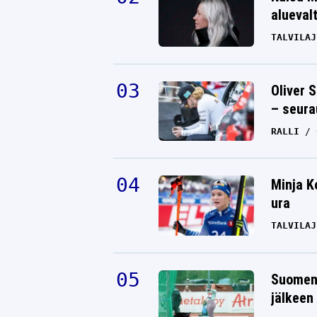
alueval
TALVILAJ
Oliver 
– seura
RALLI
Minja K
ura
TALVILAJ
Suomen 
jälkeen 