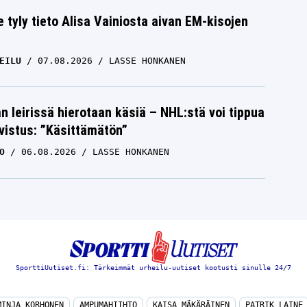
e tyly tieto Alisa Vainiosta aivan EM-kisojen
EILU
07.08.2026
LASSE HONKANEN
n leirissä hierotaan käsiä – NHL:stä voi tippua
hvistus: ”Käsittämätön”
O
06.08.2026
LASSE HONKANEN
SporttiUutiset.fi: Tärkeimmät urheilu-uutiset kootusti sinulle 24/7
MINJA KORHONEN
AMPUMAHIIHTO
KAISA MÄKÄRÄINEN
PATRIK LAINE