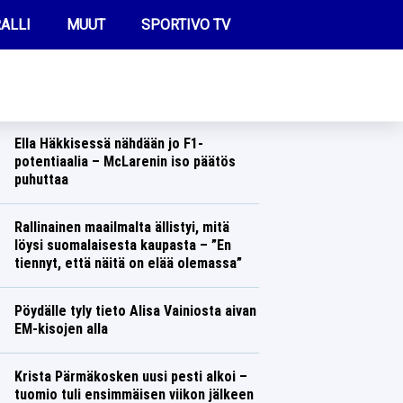
ALLI
MUUT
SPORTIVO TV
REIMMAT UUTISET
Silja Kososesta saatiin nyt rajua faktaa
– ”Ei epäilyksen häivää”
Yleisurheilu
Lasse Honkanen
FUTIS
Ella Häkkisessä nähdään jo F1-
KAMPPAILU
potentiaalia – McLarenin iso päätös
puhuttaa
OLYMPIALAISET
Formula 1
Lasse Honkanen
Rallinainen maailmalta ällistyi, mitä
löysi suomalaisesta kaupasta – ”En
tiennyt, että näitä on elää olemassa”
Ralli
Lasse Honkanen
Pöydälle tyly tieto Alisa Vainiosta aivan
EM-kisojen alla
Yleisurheilu
Lasse Honkanen
Krista Pärmäkosken uusi pesti alkoi –
tuomio tuli ensimmäisen viikon jälkeen