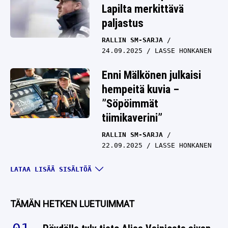
Lapilta merkittävä
paljastus
RALLIN SM-SARJA
24.09.2025
LASSE HONKANEN
Enni Mälkönen julkaisi
hempeitä kuvia –
”Söpöimmät
tiimikaverini”
RALLIN SM-SARJA
22.09.2025
LASSE HONKANEN
Hurjaa tykitystä:
LATAA LISÄÄ SISÄLTÖÄ
Esapekka Lappi laittoi
kaasun pohjaan
TÄMÄN HETKEN LUETUIMMAT
RALLIN SM-SARJA
21.09.2025
LASSE HONKANEN