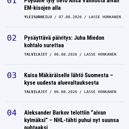
Pöydälle tyly tieto Alisa Vainiosta aivan
EM-kisojen alla
Rallisensaatio Tuukka
YLEISURHEILU
07.08.2026
LASSE HONKANEN
Kauppinen joutui kovaan
kouluun – karu totuus
valkeni
Pysäyttävä päivitys: Juha Miedon
kohtalo surettaa
RALLIN SM-SARJA
26.05.2025
LASSE HONKANEN
TALVILAJIT
06.08.2026
LASSE HONKANEN
Enni Mälkönen poseerasi
rallimiehen kanssa –
Kaisa Mäkäräiselle lähtö Suomesta –
”Tiedän täsmälleen,
kyse uudesta aluevaltauksesta
missä haluan olla”
TALVILAJIT
06.08.2026
LASSE HONKANEN
RALLIN SM-SARJA
25.05.2025
LASSE HONKANEN
Aleksander Barkov telottiin ”aivan
Esapekka Lappi tekee
kylmäksi” – NHL-tähti puhui nyt suunsa
puhtaaksi
uuden aluevaltauksen –