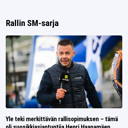
SPORTIVO TV
FUTIS
KAMPPAILU
Rallin SM-sarja
OLYMPIALAISET
Yle teki merkittävän rallisopimuksen – tämä
oli suosikkiasiantuntija Henri Haapamäen