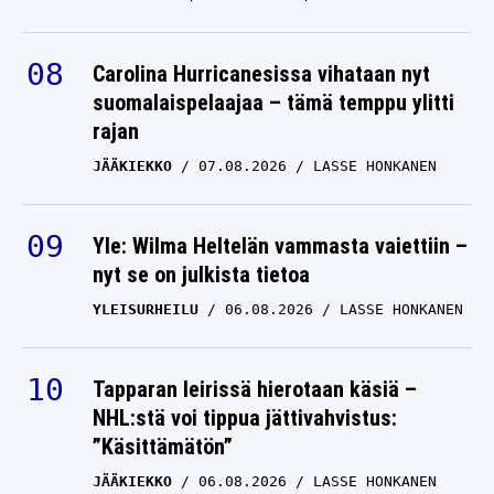
Carolina Hurricanesissa vihataan nyt
suomalaispelaajaa – tämä temppu ylitti
rajan
JÄÄKIEKKO
07.08.2026
LASSE HONKANEN
Yle: Wilma Heltelän vammasta vaiettiin –
nyt se on julkista tietoa
YLEISURHEILU
06.08.2026
LASSE HONKANEN
Tapparan leirissä hierotaan käsiä –
NHL:stä voi tippua jättivahvistus:
”Käsittämätön”
JÄÄKIEKKO
06.08.2026
LASSE HONKANEN