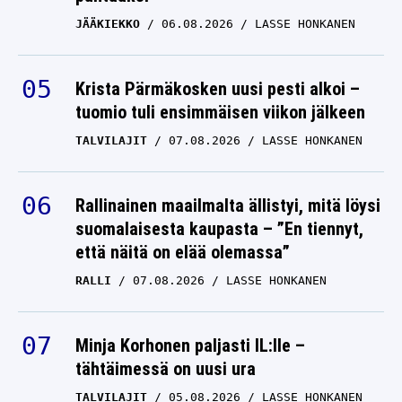
rallitähti laukoi kovaa
JÄÄKIEKKO
06.08.2026
LASSE HONKANEN
puhetta
RALLIN SM-SARJA
Krista Pärmäkosken uusi pesti alkoi –
20.05.2025
LASSE HONKANEN
tuomio tuli ensimmäisen viikon jälkeen
TALVILAJIT
07.08.2026
LASSE HONKANEN
Rallinainen maailmalta ällistyi, mitä löysi
suomalaisesta kaupasta – ”En tiennyt,
että näitä on elää olemassa”
RALLI
07.08.2026
LASSE HONKANEN
Minja Korhonen paljasti IL:lle –
tähtäimessä on uusi ura
TALVILAJIT
05.08.2026
LASSE HONKANEN