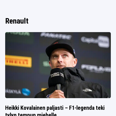
SPORTIVO TV
FUTIS
KAMPPAILU
Renault
OLYMPIALAISET
Heikki Kovalainen paljasti – F1-legenda teki
tylyn tempun miehelle