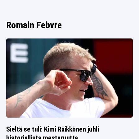
SPORTIVO TV
FUTIS
KAMPPAILU
Romain Febvre
OLYMPIALAISET
Sieltä se tuli: Kimi Räikkönen juhli
historiallista mestaruutta