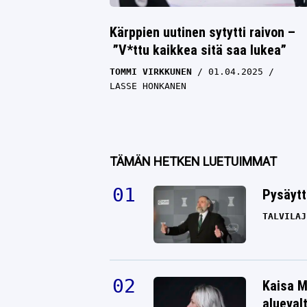
Kärppien uutinen sytytti raivon –
”V*ttu kaikkea sitä saa lukea”
TOMMI VIRKKUNEN
01.04.2025
LASSE HONKANEN
TÄMÄN HETKEN LUETUIMMAT
Pysäytt
TALVILAJ
Kaisa M
alueval