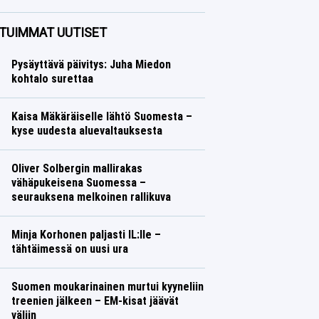
Talvilajit
Lasse Honkanen
TUIMMAT UUTISET
Pysäyttävä päivitys: Juha Miedon
kohtalo surettaa
Kaisa Mäkäräiselle lähtö Suomesta –
kyse uudesta aluevaltauksesta
Oliver Solbergin mallirakas
vähäpukeisena Suomessa –
seurauksena melkoinen rallikuva
Minja Korhonen paljasti IL:lle –
tähtäimessä on uusi ura
Suomen moukarinainen murtui kyyneliin
treenien jälkeen – EM-kisat jäävät
väliin