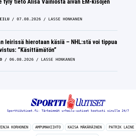
e tyly tieto Alisa Vainiosta aivan EM-kisojen
EILU
07.08.2026
LASSE HONKANEN
n leirissä hierotaan käsiä – NHL:stä voi tippua
hvistus: ”Käsittämätön”
O
06.08.2026
LASSE HONKANEN
SporttiUutiset.fi: Tärkeimmät urheilu-uutiset kootusti sinulle 24/7
MINJA KORHONEN
AMPUMAHIIHTO
KAISA MÄKÄRÄINEN
PATRIK LAINE