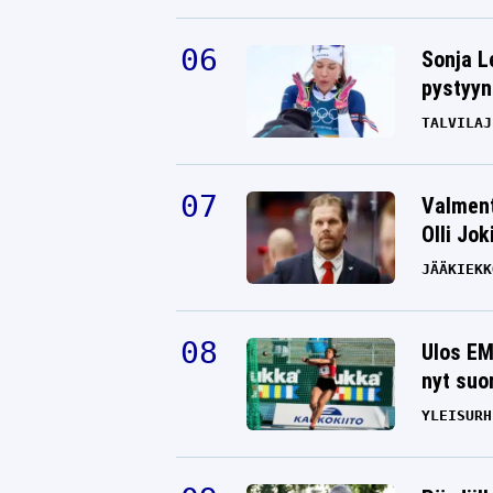
Sonja L
pystyyn
TALVILAJ
Valment
Olli Jok
JÄÄKIEKK
Ulos EM
nyt suo
YLEISURH