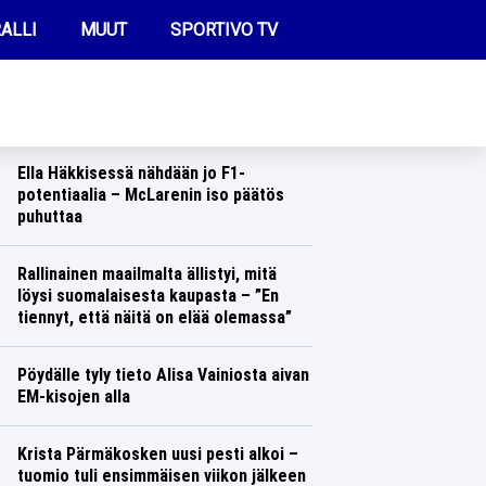
ALLI
MUUT
SPORTIVO TV
REIMMAT UUTISET
Silja Kososesta saatiin nyt rajua faktaa
– ”Ei epäilyksen häivää”
Yleisurheilu
Lasse Honkanen
FUTIS
Ella Häkkisessä nähdään jo F1-
KAMPPAILU
potentiaalia – McLarenin iso päätös
puhuttaa
OLYMPIALAISET
Formula 1
Lasse Honkanen
Rallinainen maailmalta ällistyi, mitä
löysi suomalaisesta kaupasta – ”En
tiennyt, että näitä on elää olemassa”
Ralli
Lasse Honkanen
Pöydälle tyly tieto Alisa Vainiosta aivan
EM-kisojen alla
Yleisurheilu
Lasse Honkanen
Krista Pärmäkosken uusi pesti alkoi –
tuomio tuli ensimmäisen viikon jälkeen