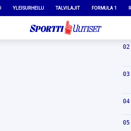
O
YLEISURHEILU
TALVILAJIT
FORMULA 1
R
TUO
WILMA HELTELÄ
IIVO NISKANEN
MUSTAFE MUUSE
KERTTU NISKANEN