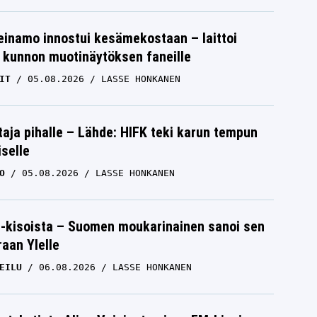
einamo innostui kesämekostaan – laittoi
 kunnon muotinäytöksen faneille
IT
05.08.2026
LASSE HONKANEN
aja pihalle – Lähde: HIFK teki karun tempun
iselle
O
05.08.2026
LASSE HONKANEN
-kisoista – Suomen moukarinainen sanoi sen
raan Ylelle
EILU
06.08.2026
LASSE HONKANEN