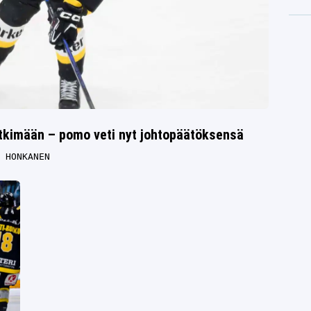
lätkimään – pomo veti nyt johtopäätöksensä
 HONKANEN