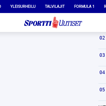
O
YLEISURHEILU
TALVILAJIT
FORMULA 1
R
TUO
WILMA HELTELÄ
IIVO NISKANEN
MUSTAFE MUUSE
KERTTU NISKANEN