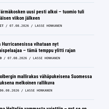
Pärmäkosken uusi pesti alkoi – tuomio tuli
isen viikon jälkeen
IT
07.08.2026
LASSE HONKANEN
a Hurricanesissa vihataan nyt
ispelaajaa – tämä temppu ylitti rajan
O
07.08.2026
LASSE HONKANEN
Solbergin mallirakas vähäpukeisena Suomessa
uksena melkoinen rallikuva
06.08.2026
LASSE HONKANEN
lma Heltelän vammasta vaiettiin – nyt se on