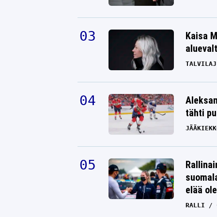
Kaisa M
alueval
TALVILAJ
Aleksan
tähti p
JÄÄKIEKK
Oliko se sitten siinä? –
tähtivapaaottelija Conor
Rallinai
McGregorista tylyjä kommentteja
suomala
VAPAAOTTELU
17.06.2024
elää ol
ANTTI METSÄLÄ
RALLI