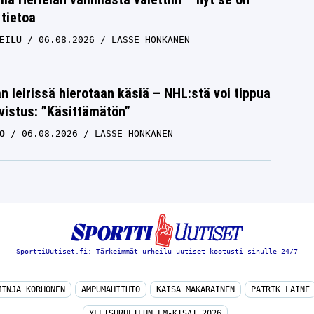
 tietoa
EILU
06.08.2026
LASSE HONKANEN
n leirissä hierotaan käsiä – NHL:stä voi tippua
hvistus: ”Käsittämätön”
O
06.08.2026
LASSE HONKANEN
SporttiUutiset.fi: Tärkeimmät urheilu-uutiset kootusti sinulle 24/7
MINJA KORHONEN
AMPUMAHIIHTO
KAISA MÄKÄRÄINEN
PATRIK LAINE
YLEISURHEILUN EM-KISAT 2026