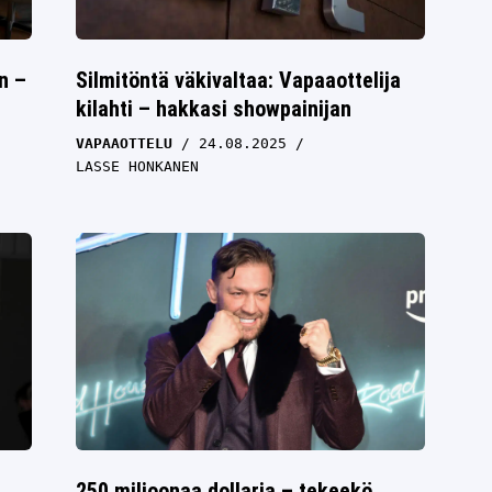
n –
Silmitöntä väkivaltaa: Vapaaottelija
kilahti – hakkasi showpainijan
VAPAAOTTELU
24.08.2025
LASSE HONKANEN
250 miljoonaa dollaria – tekeekö