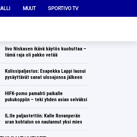
ALLI
MUUT
SPORTIVO TV
REIMMAT UUTISET
Perttu Hyväriseltä yllätysveto – vaihtoi
melkoiseen lajiin
Talvilajit
Lasse Honkanen
FUTIS
Iivo Niskasen ikävä käytös kuohuttaa –
KAMPPAILU
tämä raja oli pakko vetää
Talvilajit
Lasse Honkanen
OLYMPIALAISET
Kulissipaljastus: Esapekka Lappi lausui
pysäyttävät sanat ulosajonsa jälkeen
Ralli
Lasse Honkanen
HIFK-pomo pamahti paikalle
pukukoppiin – teki yhden asian selväksi
Jääkiekko
Lasse Honkanen
IL:lle paljastettiin: Kalle Rovanperän
uran kohtalon on naulannut yksi mies
Ralli
Lasse Honkanen