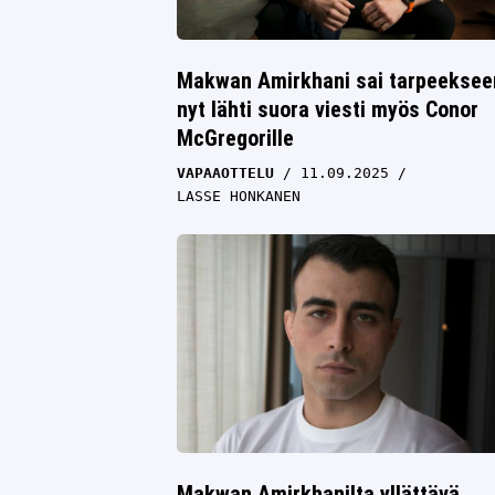
Makwan Amirkhani sai tarpeeksee
nyt lähti suora viesti myös Conor
McGregorille
VAPAAOTTELU
11.09.2025
LASSE HONKANEN
Makwan Amirkhanilta yllättävä