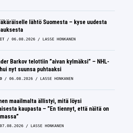
OTTO PALOJÄRVI
äkäräiselle lähtö Suomesta – kyse uudesta
tauksesta
IT
06.08.2026
LASSE HONKANEN
der Barkov telottiin ”aivan kylmäksi” – NHL-
uhui nyt suunsa puhtaaksi
O
06.08.2026
LASSE HONKANEN
nen maailmalta ällistyi, mitä löysi
isesta kaupasta – ”En tiennyt, että näitä on
emassa”
07.08.2026
LASSE HONKANEN