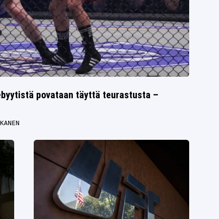
yytistä povataan täyttä teurastusta –
KANEN