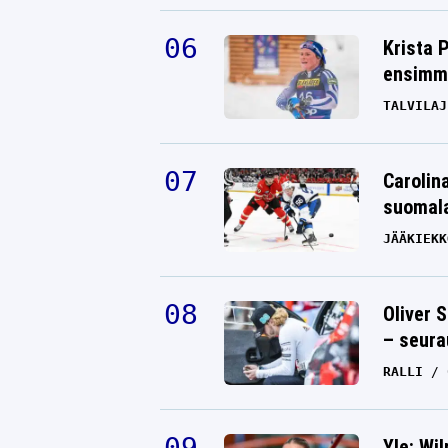
Krista 
ensimmä
TALVILAJ
Carolin
suomala
JÄÄKIEKK
Oliver 
– seura
RALLI
Yle: Wi