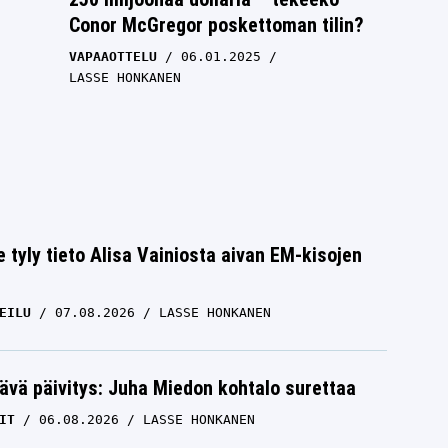
Conor McGregor poskettoman tilin?
VAPAAOTTELU
06.01.2025
LASSE HONKANEN
e tyly tieto Alisa Vainiosta aivan EM-kisojen
EILU
07.08.2026
LASSE HONKANEN
ää
UFC:n kevyessä sarjassa kuohuu –
ävä päivitys: Juha Miedon kohtalo surettaa
”
peruuntuuko lokakuulle suunniteltu
mestaruusottelu?
IT
06.08.2026
LASSE HONKANEN
VAPAAOTTELU
29.07.2024