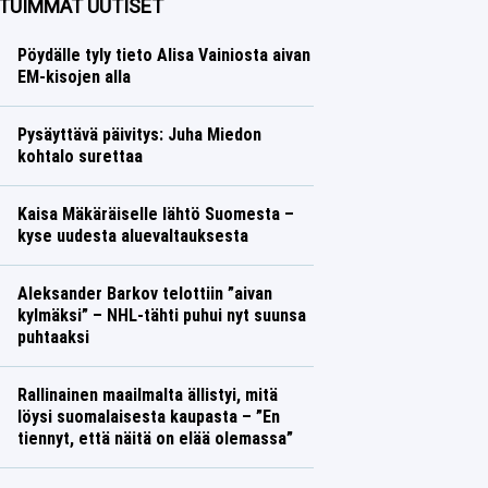
TUIMMAT UUTISET
Pöydälle tyly tieto Alisa Vainiosta aivan
EM-kisojen alla
Pysäyttävä päivitys: Juha Miedon
kohtalo surettaa
Kaisa Mäkäräiselle lähtö Suomesta –
kyse uudesta aluevaltauksesta
Aleksander Barkov telottiin ”aivan
kylmäksi” – NHL-tähti puhui nyt suunsa
puhtaaksi
Rallinainen maailmalta ällistyi, mitä
löysi suomalaisesta kaupasta – ”En
tiennyt, että näitä on elää olemassa”