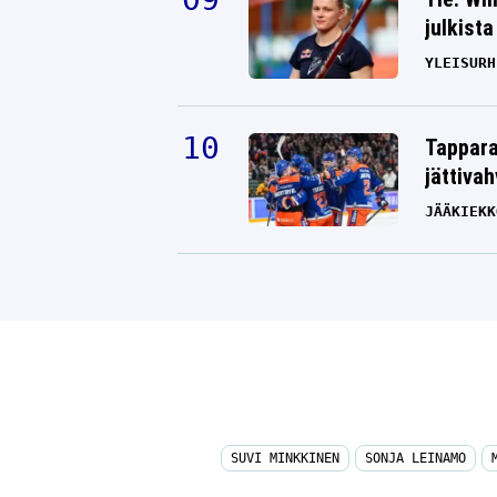
julkista
YLEISURH
Tappara
jättiva
JÄÄKIEKK
SUVI MINKKINEN
SONJA LEINAMO