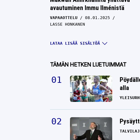
avautuminen Immu Ilménistä
VAPAAOTTELU
08.01.2025
LASSE HONKANEN
LATAA LISÄÄ SISÄLTÖÄ
TÄMÄN HETKEN LUETUIMMAT
Pöydäll
alla
YLEISURH
Conor McGregorin treenivideo vet
Pysäytt
hiljaiseksi – ”Tämä on jo surullista
TALVILAJ
VAPAAOTTELU
17.10.2024
LASSE HONKANEN