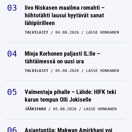
Iivo Niskasen maailma romahti –
hiihtotähti lausui hyytävät sanat
lähipiirilleen
TALVILAJIT
04.08.2026
LASSE HONKANEN
Minja Korhonen paljasti IL:lle –
tähtäimessä on uusi ura
TALVILAJIT
05.08.2026
LASSE HONKANEN
Valmentaja pihalle – Lähde: HIFK teki
karun tempun Olli Jokiselle
JÄÄKIEKKO
05.08.2026
LASSE HONKANEN
Asiantuntija: Makwan Amirkhani voi