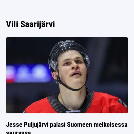
SPORTIVO TV
FUTIS
KAMPPAILU
Vili Saarijärvi
OLYMPIALAISET
Jesse Puljujärvi palasi Suomeen melkoisessa
seurassa