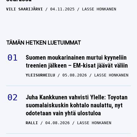
VILI SAARIJÄRVI
04.11.2025
LASSE HONKANEN
TÄMÄN HETKEN LUETUIMMAT
Suomen moukarinainen murtui kyyneliin
treenien jälkeen – EM-kisat jäävät väliin
YLEISURHEILU
05.08.2026
LASSE HONKANEN
Juha Kankkunen vahvisti Ylelle: Toyotan
suomalaiskuskin kohtalo naulattu, nyt
odotetaan vain yhtä ulostuloa
RALLI
04.08.2026
LASSE HONKANEN