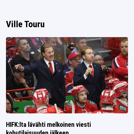
SPORTIVO TV
FUTIS
KAMPPAILU
Ville Touru
OLYMPIALAISET
HIFK:lta lävähti melkoinen viesti
kohutilaisuuden jälkeen