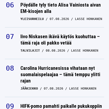
Pöydälle tyly tieto Alisa Vainiosta aivan
EM-kisojen alla
YLEISURHEILU
07.08.2026
LASSE HONKANEN
Iivo Niskasen ikävä käytös kuohuttaa –
tämä raja oli pakko vetää
TALVILAJIT
08.08.2026
LASSE HONKANEN
Carolina Hurricanesissa vihataan nyt
suomalaispelaajaa – tämä temppu ylitti
rajan
JÄÄKIEKKO
07.08.2026
LASSE HONKANEN
HIFK-pomo pamahti paikalle pukukoppiin