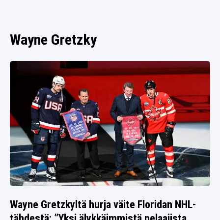
SPORTIVO TV
FUTIS
KAMPPAILU
Wayne Gretzky
OLYMPIALAISET
Wayne Gretzkyltä hurja väite Floridan NHL-
tähdestä: ”Yksi älykkäimmistä pelaajista