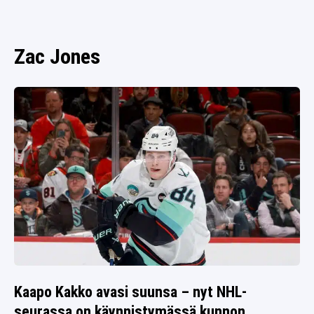
SPORTIVO TV
FUTIS
KAMPPAILU
Zac Jones
OLYMPIALAISET
Kaapo Kakko avasi suunsa – nyt NHL-
seurassa on käynnistymässä kunnon