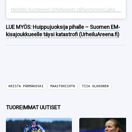
Henkilön Kuortaneen Urheiluopisto (@kuortaneotc) jakama julkaisu
LUE MYÖS:
Huippujuoksija pihalle – Suomen EM-
kisajoukkueelle täysi katastrofi (UrheiluAreena.fi)
KRISTA PÄRMÄKOSKI
MAASTOHIIHTO
TIIA OLKKONEN
TUOREIMMAT UUTISET