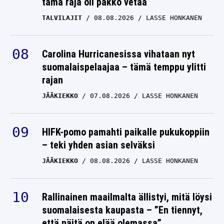
tämä raja oli pakko vetää
TALVILAJIT
08.08.2026
LASSE HONKANEN
Carolina Hurricanesissa vihataan nyt
suomalaispelaajaa – tämä temppu ylitti
rajan
JÄÄKIEKKO
07.08.2026
LASSE HONKANEN
HIFK-pomo pamahti paikalle pukukoppiin
– teki yhden asian selväksi
JÄÄKIEKKO
08.08.2026
LASSE HONKANEN
Rallinainen maailmalta ällistyi, mitä löysi
suomalaisesta kaupasta – ”En tiennyt,
että näitä on elää olemassa”