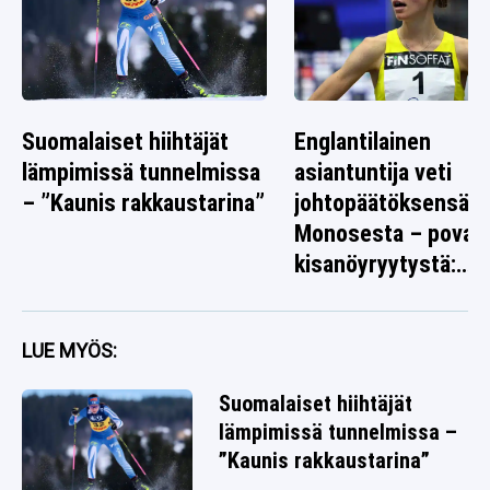
Suomalaiset hiihtäjät
Englantilainen
lämpimissä tunnelmissa
asiantuntija veti
– ”Kaunis rakkaustarina”
johtopäätöksensä I
Monosesta – povaa
kisanöyryytystä:
”Tarttuu syöttiin”
LUE MYÖS:
Suomalaiset hiihtäjät
lämpimissä tunnelmissa –
”Kaunis rakkaustarina”