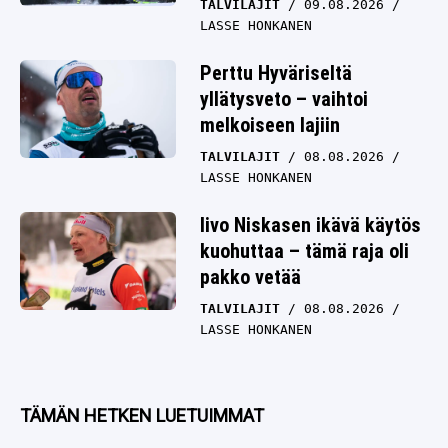
TALVILAJIT
09.08.2026
LASSE HONKANEN
Perttu Hyväriseltä
yllätysveto – vaihtoi
melkoiseen lajiin
TALVILAJIT
08.08.2026
LASSE HONKANEN
Iivo Niskasen ikävä käytös
kuohuttaa – tämä raja oli
pakko vetää
TALVILAJIT
08.08.2026
LASSE HONKANEN
TÄMÄN HETKEN LUETUIMMAT