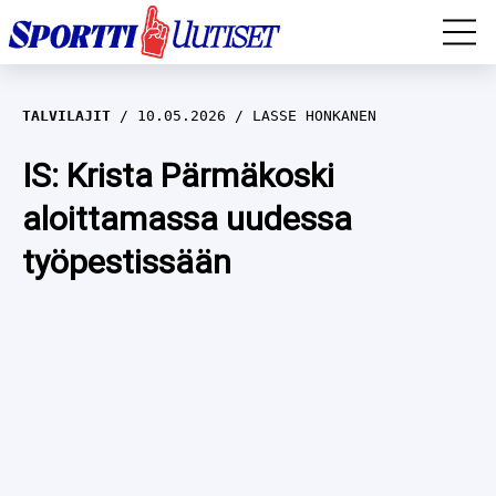
EM-YLEISURHEILU
TALVILAJIT
10.05.2026
LASSE HONKANEN
JÄÄKIEKKO
IS: Krista Pärmäkoski
aloittamassa uudessa
YLEISURHEILU
työpestissään
TALVILAJIT
WILMA HELTELÄ
FORMULA 1
MUSTAFE MUUSE
IIVO NISKANEN
RALLI
KERTTU NISKANEN
MUUT