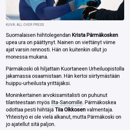
KUVA: ALL OVER PRESS
Suomalaisen hiihtolegendan
Krista Pärmäkosken
upea ura on päättynyt. Nainen on viettänyt viime
ajat varsin rennosti. Hän on kuitenkin ollut jo
monessa mukana.
Pärmäkoski oli hiljattain Kuortaneen Urheiluopistolla
jakamassa osaamistaan. Hän kertoi siirtymästään
huippu-urheilusta yrittäjäksi.
Moninkertainen arvokisamitalisti on puhunut
tilanteestaan myös
Ilta-Sanomille
. Pärmäkoskea
odottaa pesti hiihtäjä
Tiia Olkkosen
valmentaja.
Yhteistyö ei ole vielä alkanut, mutta Pärmäkoski on
jo ajatellut sitä paljon.