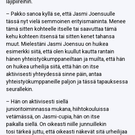
lajipiireihin.
– Pakko sanoa kyllä se, että Jasmi Joensuulle
tässä nyt vielä semmoinen erityismaininta. Menee
tämä sitten kohteelle itselle tai saavuttaa tämä
kehu kohteen itsensä tai sitten kenet tahansa
muut. Mielestäni Jasmi Joensuu on huikea
esimerkki siitä, että olen kuullut kautta rantain
hänen yhteistyökumppaneiltaan ja muilta, että hän
on huikea urheilija siitä, että hän on itse
aktiivisesti yhteydessä sinne päin, antaa
yhteistyökumppaneille paljon ja tässä tapauksessa
seurallekin.
– Hän on aktiivisesti siellä
junioritoiminnassa mukana, hiihtokouluissa
vetämässä, on Jasmi-cupia, hän on itse
paikalla siellä. On oikeasti niille junnuillekin
tosi tärkeä juttu, että oikeasti näkevät sitä urheilijaa