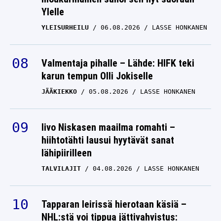
YLEISURHEILU
06.08.2026
LASSE HONKANEN
Valmentaja pihalle – Lähde: HIFK teki
karun tempun Olli Jokiselle
JÄÄKIEKKO
05.08.2026
LASSE HONKANEN
Iivo Niskasen maailma romahti –
hiihtotähti lausui hyytävät sanat
lähipiirilleen
TALVILAJIT
04.08.2026
LASSE HONKANEN
Tapparan leirissä hierotaan käsiä –
NHL:stä voi tippua jättivahvistus:
”Käsittämätön”