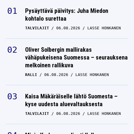
Pysäyttävä päivitys: Juha Miedon
kohtalo surettaa
TALVILAJIT
06.08.2026
LASSE HONKANEN
Oliver Solbergin mallirakas
vähäpukeisena Suomessa – seurauksena
melkoinen rallikuva
RALLI
06.08.2026
LASSE HONKANEN
Kaisa Mäkäräiselle lähtö Suomesta –
kyse uudesta aluevaltauksesta
TALVILAJIT
06.08.2026
LASSE HONKANEN
Minja Korhonen paljasti IL:lle –
tähtäimessä on uusi ura