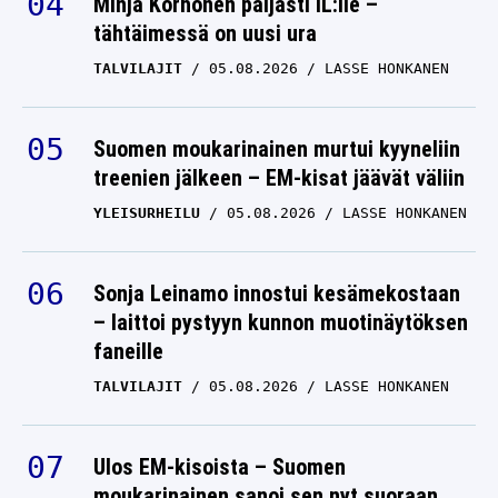
TALVILAJIT
05.08.2026
LASSE HONKANEN
Suomen moukarinainen murtui kyyneliin
treenien jälkeen – EM-kisat jäävät väliin
YLEISURHEILU
05.08.2026
LASSE HONKANEN
Sonja Leinamo innostui kesämekostaan
– laittoi pystyyn kunnon muotinäytöksen
faneille
TALVILAJIT
05.08.2026
LASSE HONKANEN
Ulos EM-kisoista – Suomen
moukarinainen sanoi sen nyt suoraan
Ylelle