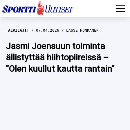
EM-YLEISURHEILU
TALVILAJIT
07.04.2026
LASSE HONKANEN
JÄÄKIEKKO
Jasmi Joensuun toiminta
ällistyttää hiihtopiireissä –
YLEISURHEILU
”Olen kuullut kautta rantain”
TALVILAJIT
WILMA HELTELÄ
FORMULA 1
MUSTAFE MUUSE
IIVO NISKANEN
RALLI
KERTTU NISKANEN
MUUT