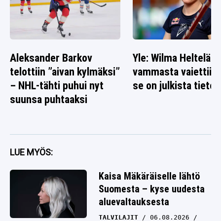
Aleksander Barkov
Yle: Wilma Heltelän
telottiin ”aivan kylmäksi”
vammasta vaiettiin 
– NHL-tähti puhui nyt
se on julkista tietoa
suunsa puhtaaksi
LUE MYÖS:
Kaisa Mäkäräiselle lähtö
Suomesta – kyse uudesta
aluevaltauksesta
TALVILAJIT
06.08.2026