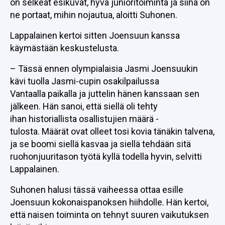
on selkeät esikuvat, hyvä junioritoiminta ja siinä on
ne portaat, mihin nojautua, aloitti Suhonen.
Lappalainen kertoi sitten Joensuun kanssa
käymästään keskustelusta.
– Tässä ennen olympialaisia Jasmi Joensuukin
kävi tuolla Jasmi-cupin osakilpailussa
Vantaalla paikalla ja juttelin hänen kanssaan sen
jälkeen. Hän sanoi, että siellä oli tehty
ihan historiallista osallistujien määrä -
tulosta. Määrät ovat olleet tosi kovia tänäkin talvena,
ja se boomi siellä kasvaa ja siellä tehdään sitä
ruohonjuuritason työtä kyllä todella hyvin, selvitti
Lappalainen.
Suhonen halusi tässä vaiheessa ottaa esille
Joensuun kokonaispanoksen hiihdolle. Hän kertoi,
että naisen toiminta on tehnyt suuren vaikutuksen