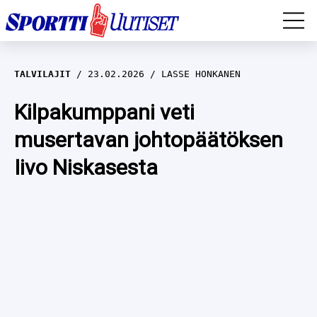
EM-YLEISURHEILU
TALVILAJIT
23.02.2026
LASSE HONKANEN
JÄÄKIEKKO
Kilpakumppani veti
musertavan johtopäätöksen
YLEISURHEILU
Iivo Niskasesta
TALVILAJIT
WILMA HELTELÄ
FORMULA 1
MUSTAFE MUUSE
IIVO NISKANEN
RALLI
KERTTU NISKANEN
MUUT