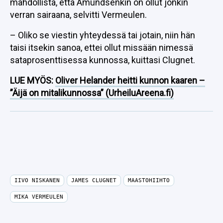
mahdollista, että Amundsenkin on ollut jonkin
verran sairaana, selvitti Vermeulen.
– Oliko se viestin yhteydessä tai jotain, niin hän
taisi itsekin sanoa, ettei ollut missään nimessä
sataprosenttisessa kunnossa, kuittasi Clugnet.
LUE MYÖS:
Oliver Helander heitti kunnon kaaren –
”Äijä on mitalikunnossa” (UrheiluAreena.fi)
IIVO NISKANEN
JAMES CLUGNET
MAASTOHIIHTO
MIKA VERMEULEN