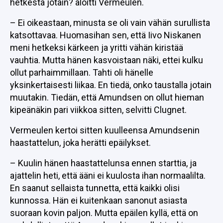
hetkestä jotain? aloitti Vermeulen.
– Ei oikeastaan, minusta se oli vain vähän surullista
katsottavaa. Huomasihan sen, että Iivo Niskanen
meni hetkeksi kärkeen ja yritti vähän kiristää
vauhtia. Mutta hänen kasvoistaan näki, ettei kulku
ollut parhaimmillaan. Tahti oli hänelle
yksinkertaisesti liikaa. En tiedä, onko taustalla jotain
muutakin. Tiedän, että Amundsen on ollut hieman
kipeänäkin pari viikkoa sitten, selvitti Clugnet.
Vermeulen kertoi sitten kuulleensa Amundsenin
haastattelun, joka herätti epäilykset.
– Kuulin hänen haastattelunsa ennen starttia, ja
ajattelin heti, että ääni ei kuulosta ihan normaalilta.
En saanut sellaista tunnetta, että kaikki olisi
kunnossa. Hän ei kuitenkaan sanonut asiasta
suoraan kovin paljon. Mutta epäilen kyllä, että on