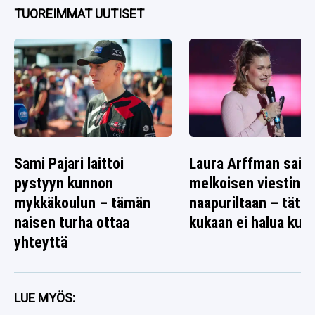
TUOREIMMAT UUTISET
Sami Pajari laittoi
Laura Arffman sai
pystyyn kunnon
melkoisen viestin
mykkäkoulun – tämän
naapuriltaan – tätä
naisen turha ottaa
kukaan ei halua kuul
yhteyttä
LUE MYÖS: