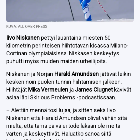
KUVA: ALL OVER PRESS
Iivo Niskanen
pettyi lauantaina miesten 50
kilometrin perinteisen hiihtotavan kisassa Milano-
Cortinan olympialaisissa. Niskasen keskeytys
puhutti myös muiden maiden urheilijoita.
Niskanen ja Norjan
Harald Amundsen
jättivät leikin
kesken noin puolen tunnin hiihtämisen jälkeen.
Hiihtäjät
Mika Vermeulen
ja
James Clugnet
kävivät
asiaa läpi Skirious Problems -podcastissaan.
– Alettiin mennä tosi lujaa, ja sitten sekä Iivo
Niskanen että Harald Amundsen olivat vähän sitä
mieltä, että tämä päivä ei todellakaan ole meitä
varten ja keskeyttivät. Haluatko sanoa siitä