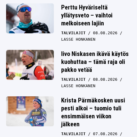
Perttu Hyväriseltä
yllätysveto – vaihtoi
melkoiseen lajiin
TALVILAJIT
08.08.2026
LASSE HONKANEN
Iivo Niskasen ikävä käytös
kuohuttaa – tämä raja oli
pakko vetää
TALVILAJIT
08.08.2026
LASSE HONKANEN
Krista Pärmäkosken uusi
pesti alkoi – tuomio tuli
ensimmäisen viikon
jälkeen
TALVILAJIT
07.08.2026