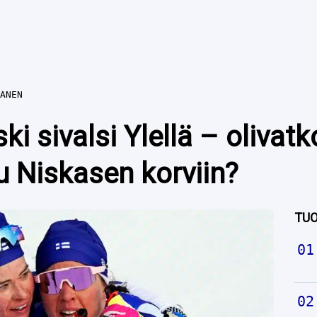
ANEN
i sivalsi Ylellä – oliva
u Niskasen korviin?
TUO