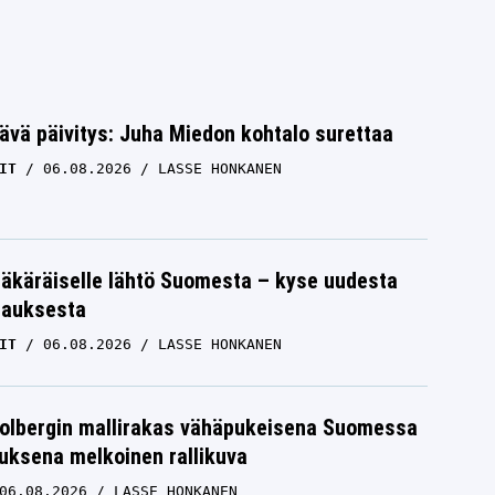
ävä päivitys: Juha Miedon kohtalo surettaa
IT
06.08.2026
LASSE HONKANEN
äkäräiselle lähtö Suomesta – kyse uudesta
tauksesta
IT
06.08.2026
LASSE HONKANEN
Solbergin mallirakas vähäpukeisena Suomessa
uksena melkoinen rallikuva
06.08.2026
LASSE HONKANEN