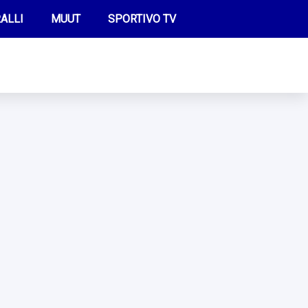
ALLI
MUUT
SPORTIVO TV
FUTIS
KAMPPAILU
OLYMPIALAISET