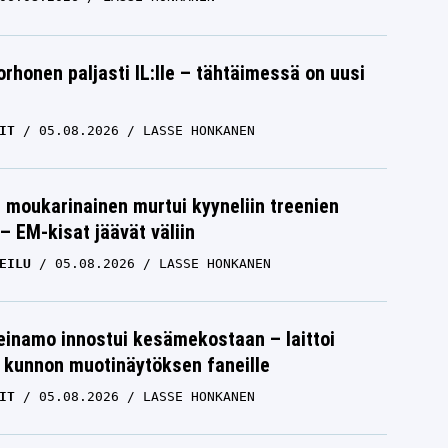
orhonen paljasti IL:lle – tähtäimessä on uusi
IT
05.08.2026
LASSE HONKANEN
moukarinainen murtui kyyneliin treenien
– EM-kisat jäävät väliin
EILU
05.08.2026
LASSE HONKANEN
einamo innostui kesämekostaan – laittoi
 kunnon muotinäytöksen faneille
IT
05.08.2026
LASSE HONKANEN