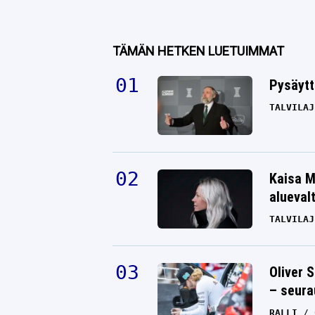
TÄMÄN HETKEN LUETUIMMAT
Pysäytt
TALVILAJ
Kaisa M
alueval
TALVILAJ
Oliver 
– seura
RALLI