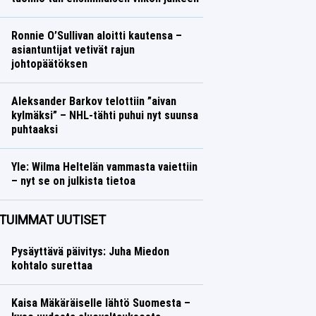
Talvilajit
Lasse Honkanen
Ronnie O’Sullivan aloitti kautensa –
asiantuntijat vetivät rajun
johtopäätöksen
Muut lajit
Lasse Honkanen
Aleksander Barkov telottiin ”aivan
kylmäksi” – NHL-tähti puhui nyt suunsa
puhtaaksi
Jääkiekko
Lasse Honkanen
Yle: Wilma Heltelän vammasta vaiettiin
– nyt se on julkista tietoa
Yleisurheilu
Lasse Honkanen
TUIMMAT UUTISET
Pysäyttävä päivitys: Juha Miedon
kohtalo surettaa
Kaisa Mäkäräiselle lähtö Suomesta –