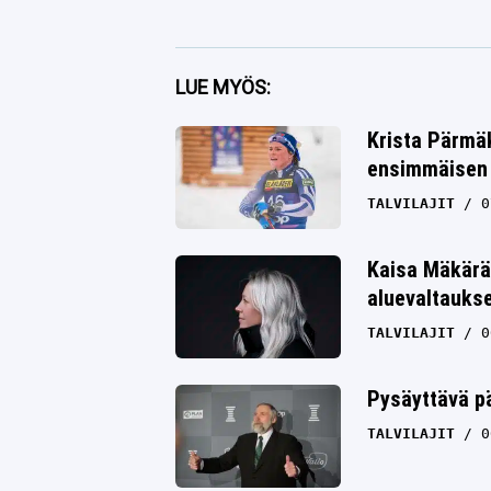
Facebook
LUE MYÖS:
Twitter
Krista Pärmäk
ensimmäisen 
Whatsapp
TALVILAJIT
0
Kaisa Mäkärä
aluevaltauks
TALVILAJIT
0
Pysäyttävä pä
TALVILAJIT
0