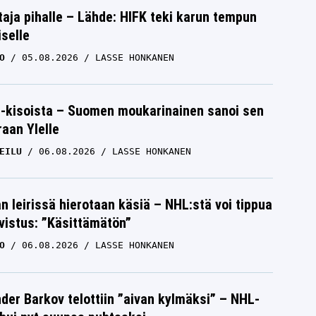
aja pihalle – Lähde: HIFK teki karun tempun
iselle
O
05.08.2026
LASSE HONKANEN
-kisoista – Suomen moukarinainen sanoi sen
raan Ylelle
EILU
06.08.2026
LASSE HONKANEN
n leirissä hierotaan käsiä – NHL:stä voi tippua
hvistus: ”Käsittämätön”
O
06.08.2026
LASSE HONKANEN
der Barkov telottiin ”aivan kylmäksi” – NHL-