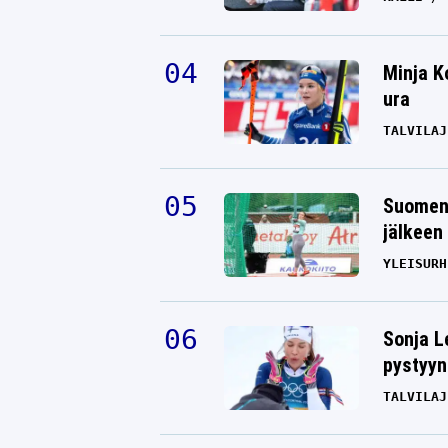
Minja K
ura
TALVILAJ
Suomen 
jälkeen 
YLEISURH
Sonja L
pystyyn
TALVILAJ