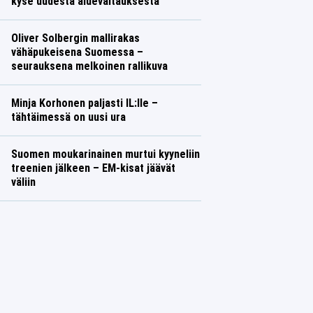
kyse uudesta aluevaltauksesta
Oliver Solbergin mallirakas
vähäpukeisena Suomessa –
seurauksena melkoinen rallikuva
Minja Korhonen paljasti IL:lle –
tähtäimessä on uusi ura
Suomen moukarinainen murtui kyyneliin
treenien jälkeen – EM-kisat jäävät
väliin