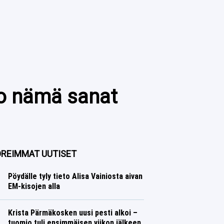
tko nämä sanat
REIMMAT UUTISET
Pöydälle tyly tieto Alisa Vainiosta aivan
EM-kisojen alla
Yleisurheilu
Lasse Honkanen
Krista Pärmäkosken uusi pesti alkoi –
tuomio tuli ensimmäisen viikon jälkeen