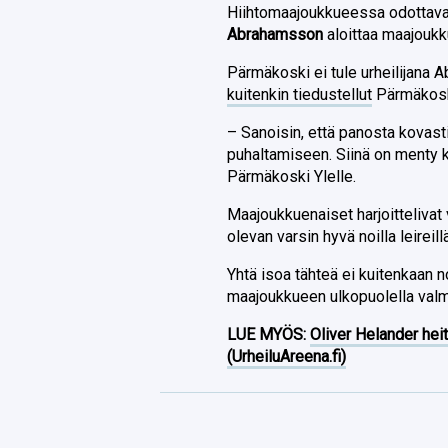
Hiihtomaajoukkueessa odottava
Abrahamsson
aloittaa maajouk
Pärmäkoski ei tule urheilijana
kuitenkin tiedustellut
Pärmäkoske
– Sanoisin, että panosta kovast
puhaltamiseen. Siinä on menty ky
Pärmäkoski Ylelle.
Maajoukkuenaiset harjoittelivat
olevan varsin hyvä noilla leireill
Yhtä isoa tähteä ei kuitenkaan noi
maajoukkueen ulkopuolella val
LUE MYÖS:
Oliver Helander heit
(UrheiluAreena.fi)