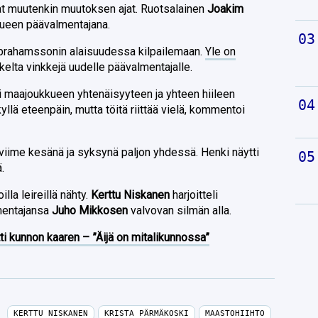
t muutenkin muutoksen ajat. Ruotsalainen
Joakim
kueen päävalmentajana.
 Abrahamssonin alaisuudessa kilpailemaan.
Yle on
lta vinkkejä uudelle päävalmentajalle.
i maajoukkueen yhtenäisyyteen ja yhteen hiileen
llä eteenpäin, mutta töitä riittää vielä, kommentoi
 viime kesänä ja syksynä paljon yhdessä. Henki näytti
ä.
lla leireillä nähty.
Kerttu Niskanen
harjoitteli
mentajansa
Juho Mikkosen
valvovan silmän alla.
ti kunnon kaaren – ”Äijä on mitalikunnossa”
KERTTU NISKANEN
KRISTA PÄRMÄKOSKI
MAASTOHIIHTO