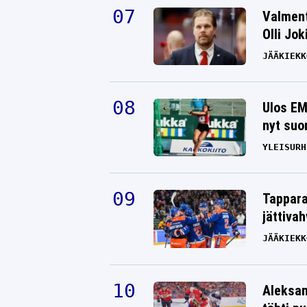
Valment
Olli Jok
JÄÄKIEKK
Ulos EM
nyt suo
YLEISURH
Tappara
jättiva
JÄÄKIEKK
Aleksan