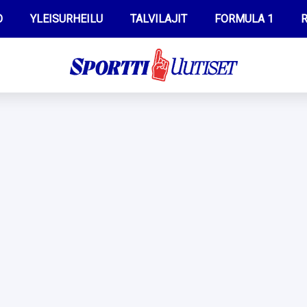
O
YLEISURHEILU
TALVILAJIT
FORMULA 1
R
WILMA HELTELÄ
IIVO NISKANEN
MUSTAFE MUUSE
KERTTU NISKANEN