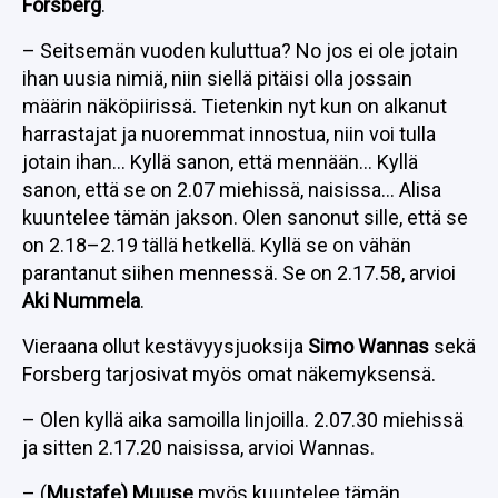
Forsberg
.
– Seitsemän vuoden kuluttua? No jos ei ole jotain
ihan uusia nimiä, niin siellä pitäisi olla jossain
määrin näköpiirissä. Tietenkin nyt kun on alkanut
harrastajat ja nuoremmat innostua, niin voi tulla
jotain ihan… Kyllä sanon, että mennään… Kyllä
sanon, että se on 2.07 miehissä, naisissa… Alisa
kuuntelee tämän jakson. Olen sanonut sille, että se
on 2.18–2.19 tällä hetkellä. Kyllä se on vähän
parantanut siihen mennessä. Se on 2.17.58, arvioi
Aki Nummela
.
Vieraana ollut kestävyysjuoksija
Simo Wannas
sekä
Forsberg tarjosivat myös omat näkemyksensä.
– Olen kyllä aika samoilla linjoilla. 2.07.30 miehissä
ja sitten 2.17.20 naisissa, arvioi Wannas.
– (
Mustafe) Muuse
myös kuuntelee tämän