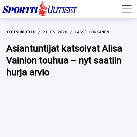
EM-YLEISURHEILU
YLEISURHEILU
21.05.2026
LASSE HONKANEN
JÄÄKIEKKO
Asiantuntijat katsoivat Alisa
Vainion touhua – nyt saatiin
YLEISURHEILU
hurja arvio
TALVILAJIT
WILMA HELTELÄ
FORMULA 1
MUSTAFE MUUSE
IIVO NISKANEN
RALLI
KERTTU NISKANEN
MUUT