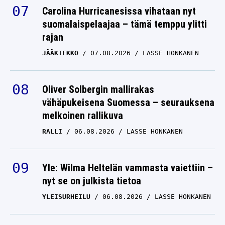
Carolina Hurricanesissa vihataan nyt
suomalaispelaajaa – tämä temppu ylitti
rajan
JÄÄKIEKKO
07.08.2026
LASSE HONKANEN
Oliver Solbergin mallirakas
vähäpukeisena Suomessa – seurauksena
melkoinen rallikuva
RALLI
06.08.2026
LASSE HONKANEN
Yle: Wilma Heltelän vammasta vaiettiin –
nyt se on julkista tietoa
YLEISURHEILU
06.08.2026
LASSE HONKANEN