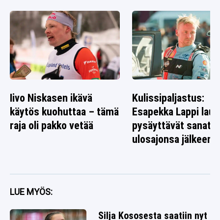
Iivo Niskasen ikävä
Kulissipaljastus:
käytös kuohuttaa – tämä
Esapekka Lappi laus
raja oli pakko vetää
pysäyttävät sanat
ulosajonsa jälkeen
LUE MYÖS:
Silja Kososesta saatiin nyt