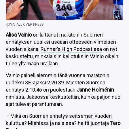
KUVA: ALL OVER PRESS
Alisa Vainio
on laittanut maratonin Suomen
ennätyksen uusiksi useaan otteeseen viimeisen
vuoden aikana.
Runner’s High Podcastissa
on nyt
keskusteltu, minkälaisiin kellotuksiin Vainio oikein
tulee yltämään urallaan.
Vainio paineli aiemmin tänä vuonna maratonin
uudeksi SE-ajaksi 2.20.39. Miesten Suomen
ennätys 2.10.46 on puolestaan
Janne Holménin
nimissä. Jaksossa keskusteltiin, kuinka paljon nuo
ajat tulevat parantumaan.
– Mikä on Suomen ennätys seitsemän vuoden
kuluttua? Miehissä ja naisissa? heitti juontaja
Tero