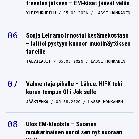
treenien jälkeen – EM-kisat jäävät väliin
YLEISURHEILU
05.08.2026
LASSE HONKANEN
Sonja Leinamo innostui kesämekostaan
– laittoi pystyyn kunnon muotinäytöksen
faneille
TALVILAJIT
05.08.2026
LASSE HONKANEN
Valmentaja pihalle – Lähde: HIFK teki
karun tempun Olli Jokiselle
JÄÄKIEKKO
05.08.2026
LASSE HONKANEN
Ulos EM-kisoista – Suomen
moukarinainen sanoi sen nyt suoraan