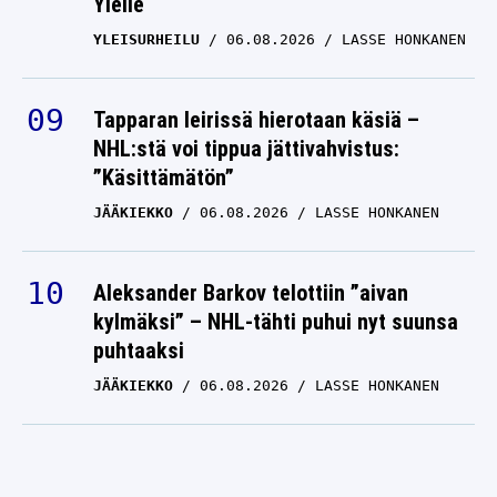
Ylelle
YLEISURHEILU
06.08.2026
LASSE HONKANEN
Tapparan leirissä hierotaan käsiä –
NHL:stä voi tippua jättivahvistus:
”Käsittämätön”
JÄÄKIEKKO
06.08.2026
LASSE HONKANEN
Aleksander Barkov telottiin ”aivan
kylmäksi” – NHL-tähti puhui nyt suunsa
puhtaaksi
JÄÄKIEKKO
06.08.2026
LASSE HONKANEN