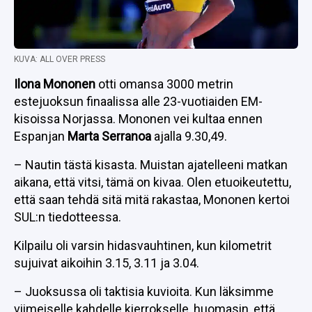
KUVA: ALL OVER PRESS
Ilona Mononen
otti omansa 3000 metrin
estejuoksun finaalissa alle 23-vuotiaiden EM-
kisoissa Norjassa. Mononen vei kultaa ennen
Espanjan
Marta Serranoa
ajalla 9.30,49.
– Nautin tästä kisasta. Muistan ajatelleeni matkan
aikana, että vitsi, tämä on kivaa. Olen etuoikeutettu,
että saan tehdä sitä mitä rakastaa, Mononen kertoi
SUL:n tiedotteessa.
Kilpailu oli varsin hidasvauhtinen, kun kilometrit
sujuivat aikoihin 3.15, 3.11 ja 3.04.
– Juoksussa oli taktisia kuvioita. Kun läksimme
viimeiselle kahdelle kierrokselle, huomasin, että