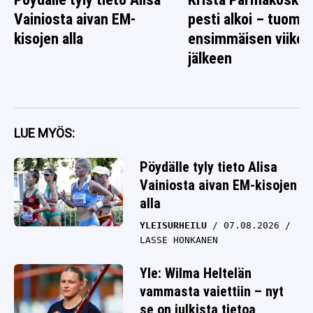
Vainiosta aivan EM-
pesti alkoi – tuomio 
kisojen alla
ensimmäisen viikon
jälkeen
LUE MYÖS:
Pöydälle tyly tieto Alisa
Vainiosta aivan EM-kisojen
alla
YLEISURHEILU
07.08.2026
LASSE HONKANEN
Yle: Wilma Heltelän
vammasta vaiettiin – nyt
se on julkista tietoa