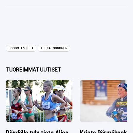
3000M ESTEET
ILONA MONONEN
TUOREIMMAT UUTISET
Pöydälle tyly tieto Alisa
Krista Pärmäkosken