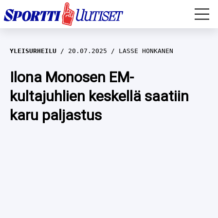
EM-YLEISURHEILU
YLEISURHEILU
20.07.2025
LASSE HONKANEN
JÄÄKIEKKO
Ilona Monosen EM-
kultajuhlien keskellä saatiin
YLEISURHEILU
karu paljastus
TALVILAJIT
WILMA HELTELÄ
FORMULA 1
MUSTAFE MUUSE
IIVO NISKANEN
RALLI
KERTTU NISKANEN
MUUT