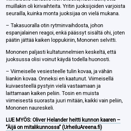
muillakin oli kirivaihteita. Yritin juoksijoiden varjoista
seurailla, kuinka monta juoksijaa on vielä mukana.
– Takasuoralla otin rytminvaihdosta, johon
espanjalainen reagoi, enkä päässyt sisältä ohi, joten
päätin jättää kaiken loppukiriin, Mononen selvitti.
Mononen paljasti kultatunnelmien keskeltä, että
juoksussa olisi voinut käydä todella huonosti.
– Viimeiselle vesiesteelle tulin kovaa, ja vähän
liiankin kovaa. Onneksi en kaatunut. Viimeisellä
kuivaesteellä pystyin vielä vastaamaan ja
laittamaan kaiken peliin. Tosin en muista
viimeisestä suorasta juuri mitään, kaikki vain peliin,
Mononen naureskeli.
LUE MYÖS:
Oliver Helander heitti kunnon kaaren –
”Äijä on mitalikunnossa” (UrheiluAreena.fi)