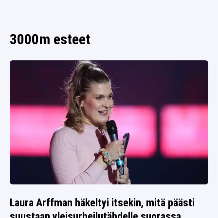
SPORTIVO TV
FUTIS
KAMPPAILU
3000m esteet
OLYMPIALAISET
Laura Arffman häkeltyi itsekin, mitä päästi
suustaan yleisurheilutähdelle suorassa