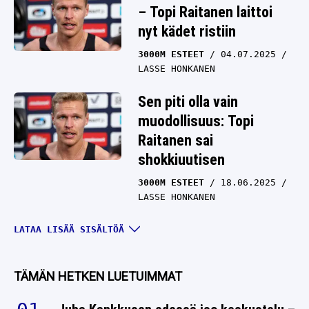
– Topi Raitanen laittoi
nyt kädet ristiin
3000M ESTEET
04.07.2025
LASSE HONKANEN
Sen piti olla vain
muodollisuus: Topi
Raitanen sai
shokkiuutisen
3000M ESTEET
18.06.2025
LASSE HONKANEN
Topi Raitasen tilanteessa
LATAA LISÄÄ SISÄLTÖÄ
ikävä käänne
3000M ESTEET
17.05.2025
TÄMÄN HETKEN LUETUIMMAT
LASSE HONKANEN