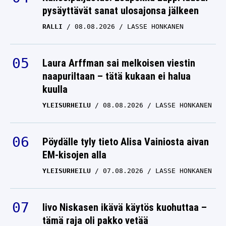
pysäyttävät sanat ulosajonsa jälkeen
RALLI
08.08.2026
LASSE HONKANEN
Laura Arffman sai melkoisen viestin
naapuriltaan – tätä kukaan ei halua
kuulla
YLEISURHEILU
08.08.2026
LASSE HONKANEN
Pöydälle tyly tieto Alisa Vainiosta aivan
EM-kisojen alla
YLEISURHEILU
07.08.2026
LASSE HONKANEN
Iivo Niskasen ikävä käytös kuohuttaa –
tämä raja oli pakko vetää