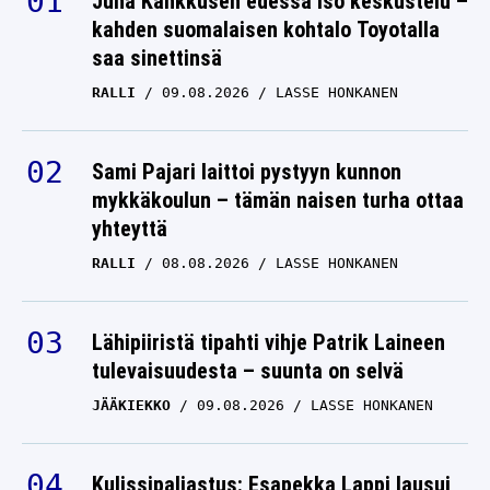
Juha Kankkusen edessä iso keskustelu –
Topi Raitanen päätyi
kahden suomalaisen kohtalo Toyotalla
isoon ratkaisuun
saa sinettinsä
3000M ESTEET
26.10.2024
RALLI
09.08.2026
LASSE HONKANEN
LASSE HONKANEN
TV:stä tuttu 40-vuotias
Sami Pajari laittoi pystyyn kunnon
suomalaisjuoksija tekee
mykkäkoulun – tämän naisen turha ottaa
yllättävän paluun
yhteyttä
3000M ESTEET
24.08.2024
RALLI
08.08.2026
LASSE HONKANEN
LASSE HONKANEN
Lähipiiristä tipahti vihje Patrik Laineen
tulevaisuudesta – suunta on selvä
JÄÄKIEKKO
09.08.2026
LASSE HONKANEN
Kulissipaljastus: Esapekka Lappi lausui