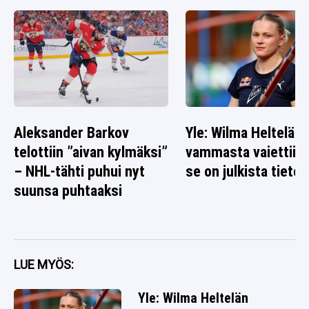
Aleksander Barkov
Yle: Wilma Heltelän
telottiin ”aivan kylmäksi”
vammasta vaiettiin 
– NHL-tähti puhui nyt
se on julkista tietoa
suunsa puhtaaksi
LUE MYÖS:
Yle: Wilma Heltelän