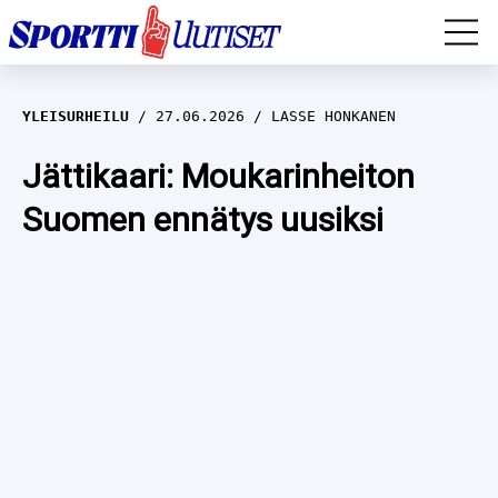
EM-YLEISURHEILU
YLEISURHEILU
27.06.2026
LASSE HONKANEN
JÄÄKIEKKO
Jättikaari: Moukarinheiton
Suomen ennätys uusiksi
YLEISURHEILU
TALVILAJIT
WILMA HELTELÄ
FORMULA 1
MUSTAFE MUUSE
IIVO NISKANEN
RALLI
KERTTU NISKANEN
MUUT