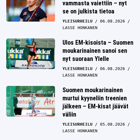
vammasta vaiettiin – nyt
se on julkista tietoa
YLEISURHEILU
06.08.2026
LASSE HONKANEN
Ulos EM-kisoista – Suomen
moukarinainen sanoi sen
nyt suoraan Ylelle
YLEISURHEILU
06.08.2026
LASSE HONKANEN
Suomen moukarinainen
murtui kyyneliin treenien
jälkeen – EM-kisat jäävät
väliin
YLEISURHEILU
05.08.2026
LASSE HONKANEN