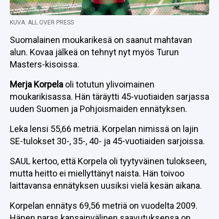
KUVA: ALL OVER PRESS
Suomalainen moukarikesä on saanut mahtavan
alun. Kovaa jälkeä on tehnyt nyt myös Turun
Masters-kisoissa.
Merja Korpela
oli totutun ylivoimainen
moukarikisassa. Hän täräytti 45-vuotiaiden sarjassa
uuden Suomen ja Pohjoismaiden ennätyksen.
Leka lensi 55,66 metriä. Korpelan nimissä on lajin
SE-tulokset 30-, 35-, 40- ja 45-vuotiaiden sarjoissa.
SAUL kertoo, että Korpela oli tyytyväinen tulokseen,
mutta heitto ei miellyttänyt naista. Hän toivoo
laittavansa ennätyksen uusiksi vielä kesän aikana.
Korpelan ennätys 69,56 metriä on vuodelta 2009.
Hänen paras kansainvälinen saavutuksensa on